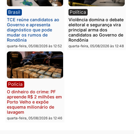
Homem é preso com
Polícia Civil prende dois
drogas durante ação da
homens por tortura,
PM no Castanheira
tráfico e posse de arma 
Itapuã
quinta-feira, 06/08/2026 às 09:02
quinta-feira, 06/08/2026 às 08:
Polícia
Política
Homem é preso após
Jônatas França é aprova
furtar peça de picanha e
na convenção e
reagir a seguranças em
confirmado candidato a
supermercado
deputado federal pelo
Republicanos
quinta-feira, 06/08/2026 às 08:56
quarta-feira, 05/08/2026 às 15: