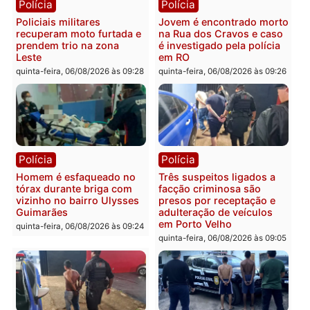
Polícia
Política
Tragédia na BR-364:
Ministro Dias Tofolli , do
colisão entre caminhão e
TSE, determina reabertu
carro deixa quatro mortos
e processamento da açã
em Porto Velho
que pode levar à perda d
mandato da prefeita de
quinta-feira, 06/08/2026 às 20:51
Pimenta Bueno
quinta-feira, 06/08/2026 às 18:
Polícia
Polícia
Policiais militares
Jovem é encontrado mor
recuperam moto furtada e
na Rua dos Cravos e cas
prendem trio na zona
é investigado pela políci
Leste
em RO