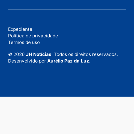
Fale com a nossa redação
Envie suas sugestões de pautas e denúncias, ou en
em contato com nosso departamento comercial pa
anunciar.
Fale Conosco
Rua Elias Gorayeb, 3381
Bairro: Liberdade
Porto Velho - RO