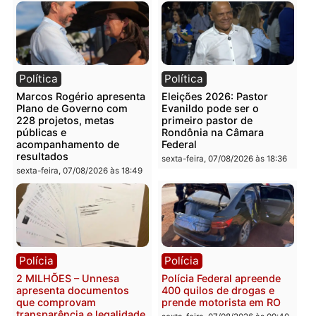
Categorias
Entretenimento
Você também vai querer ler...
Política
Política
Marcos Rogério apresenta
Eleições 2026: Pastor
Plano de Governo com
Evanildo pode ser o
228 projetos, metas
primeiro pastor de
públicas e
Rondônia na Câmara
acompanhamento de
Federal
resultados