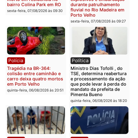
Casal é preso pela PRF
Polícia Civil deflagra
com mais de 72 quilos de
operação contra facção
mercúrio escondidos em
criminosa que atacava
estepe em Porto Velho
provedores de internet 
Rondônia
sexta-feira, 07/08/2026 às 09:38
sexta-feira, 07/08/2026 às 09:3
Polícia
Polícia
Homem é encontrado
Polícia Militar apreende
morto em residência no
explosivos e embarcaçã
bairro Colina Park em RO
durante patrulhamento
fluvial no Rio Madeira e
sexta-feira, 07/08/2026 às 09:30
Porto Velho
sexta-feira, 07/08/2026 às 09:2