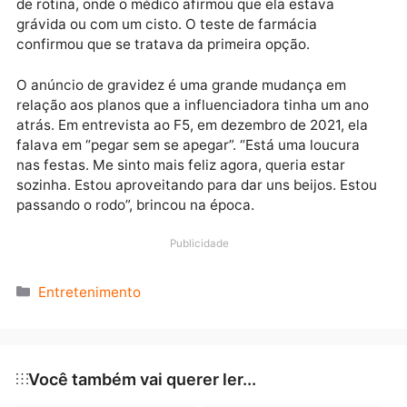
sósia do Elvis.
No YouTube, o casal contou em detalhes como foi a
descoberta da gravidez. “Foi um susto, mas senti paz
meu coração”, afirmou Eliezer após narrar como
recebeu a notícia após a visita de Viih a uma consult
de rotina, onde o médico afirmou que ela estava
grávida ou com um cisto. O teste de farmácia
confirmou que se tratava da primeira opção.
O anúncio de gravidez é uma grande mudança em
relação aos planos que a influenciadora tinha um an
atrás. Em entrevista ao F5, em dezembro de 2021, el
falava em “pegar sem se apegar”. “Está uma loucura
nas festas. Me sinto mais feliz agora, queria estar
sozinha. Estou aproveitando para dar uns beijos. Est
passando o rodo”, brincou na época.
Publicidade