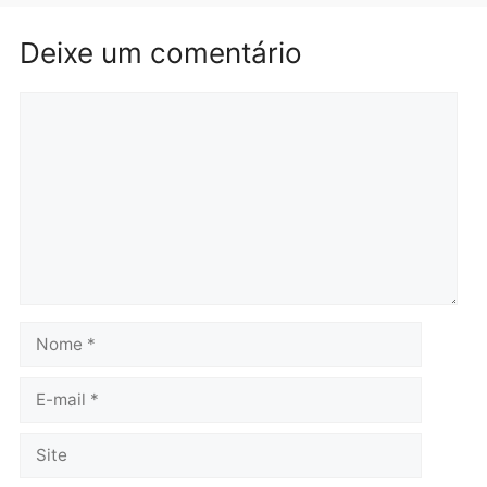
Brasil
Política
TCE reúne candidatos ao
Violência domina o deba
Governo e apresenta
eleitoral e segurança vir
diagnóstico que pode
principal arma dos
mudar os rumos de
candidatos ao Governo 
Rondônia
Rondônia
quarta-feira, 05/08/2026 às 12:52
quarta-feira, 05/08/2026 às 12:
Polícia
O dinheiro do crime: PF
apreende R$ 2 milhões em
Porto Velho e expõe
esquema milionário de
lavagem
quarta-feira, 05/08/2026 às 12:46