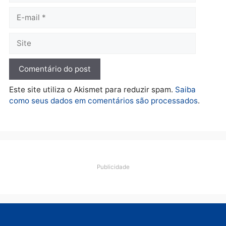
Polícia
Ciclista de 66 anos é
assaltado durante
pedalada na Estrada da
Penal
quarta-feira, 05/08/2026 às 09:09
Deixe um comentário
Comentário