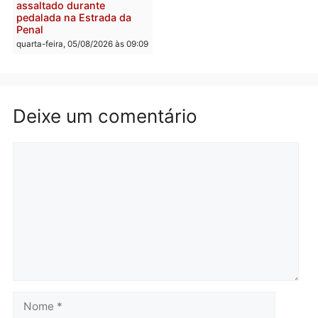
entram na reta decisiva em
Rondônia
quarta-feira, 05/08/2026 às 12:26
Polícia
Polícia
Operação Contemplados
Adolescentes são
cumpre mandados e
apreendidos após furto 
prende investigado por
farmácia na zona sul de
fraude na falsa oferta de
Porto Velho
financiamentos
quarta-feira, 05/08/2026 às 09:
quarta-feira, 05/08/2026 às 12:22