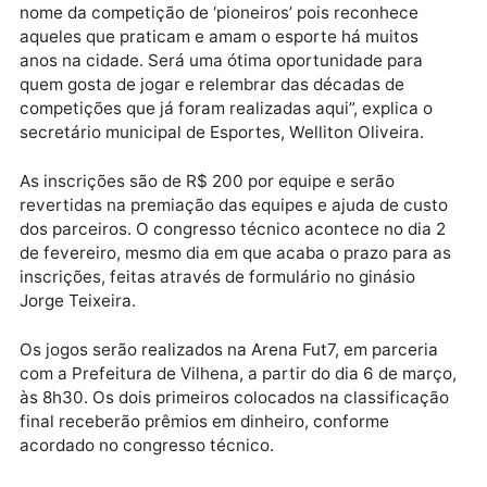
Haverá premiação em dinheiro conforme o número d
inscritos, contando com parceria da Arena Fut7.
“Recebemos vários pedidos para organizar um
campeonato nesses moldes e agora vai acontecer.
Queremos valorizar nossos atletas e estamos dando
nome da competição de ‘pioneiros’ pois reconhece
aqueles que praticam e amam o esporte há muitos
anos na cidade. Será uma ótima oportunidade para
quem gosta de jogar e relembrar das décadas de
competições que já foram realizadas aqui”, explica o
secretário municipal de Esportes, Welliton Oliveira.
As inscrições são de R$ 200 por equipe e serão
revertidas na premiação das equipes e ajuda de cus
dos parceiros. O congresso técnico acontece no dia 
de fevereiro, mesmo dia em que acaba o prazo para 
inscrições, feitas através de formulário no ginásio