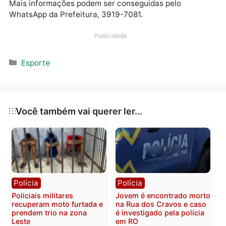
Jorge Teixeira.
Os jogos serão realizados na Arena Fut7, em parceria
com a Prefeitura de Vilhena, a partir do dia 6 de mar
às 8h30. Os dois primeiros colocados na classificaç
final receberão prêmios em dinheiro, conforme
acordado no congresso técnico.
Mais informações podem ser conseguidas pelo
WhatsApp da Prefeitura, 3919-7081.
Publicidade
Categorias
Esporte
Você também vai querer ler...