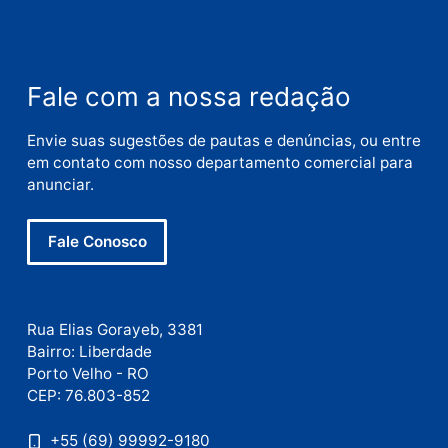
Nome
E-
mail
Site
Este site utiliza o Akismet para reduzir spam.
Saiba
como seus dados em comentários são processados
.