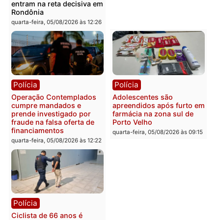
quarta-feira, 05/08/2026 às 12:33
quarta-feira, 05/08/2026 às 12:
Polícia
Com apenas 28% do
efetivo, Polícia Civil de
Rondônia tem maior défic
Política
do país, aponta estudo
Justiça Eleitoral manda
quarta-feira, 05/08/2026 às 12:
retirar propaganda de
Fúria após convenção
quarta-feira, 05/08/2026 às 12:30
Rondônia
Médicos são investigado
por suspeita de receber
salário sem cumprir car
Política
horária em RO
Convenções chegam ao
quarta-feira, 05/08/2026 às 12:
fim e eleições de 2026