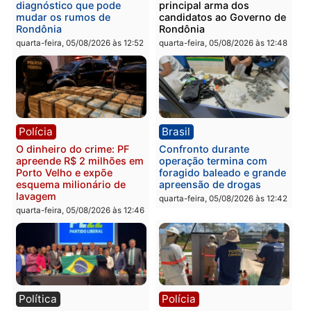
Polícia
Política
Homem é preso após
Jônatas França é aprova
furtar peça de picanha e
na convenção e
reagir a seguranças em
confirmado candidato a
supermercado
deputado federal pelo
Republicanos
quinta-feira, 06/08/2026 às 08:56
quarta-feira, 05/08/2026 às 15:
Brasil
Política
TCE reúne candidatos ao
Violência domina o deba
Governo e apresenta
eleitoral e segurança vir
diagnóstico que pode
principal arma dos
mudar os rumos de
candidatos ao Governo 
Rondônia
Rondônia
quarta-feira, 05/08/2026 às 12:52
quarta-feira, 05/08/2026 às 12: