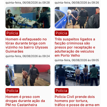
Polícia
Polícia
Policiais militares
Jovem é encontrado mor
recuperam moto furtada e
na Rua dos Cravos e cas
prendem trio na zona
é investigado pela políci
Leste
em RO
quinta-feira, 06/08/2026 às 09:28
quinta-feira, 06/08/2026 às 09:
Polícia
Polícia
Homem é esfaqueado no
Três suspeitos ligados a