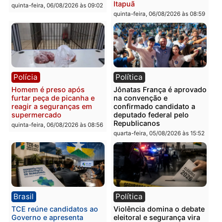
tórax durante briga com
facção criminosa são
vizinho no bairro Ulysses
presos por receptação e
Guimarães
adulteração de veículos
em Porto Velho
quinta-feira, 06/08/2026 às 09:24
quinta-feira, 06/08/2026 às 09:
Polícia
Polícia
Homem é preso com
Polícia Civil prende dois
drogas durante ação da
homens por tortura,
PM no Castanheira
tráfico e posse de arma 
Itapuã
quinta-feira, 06/08/2026 às 09:02
quinta-feira, 06/08/2026 às 08: