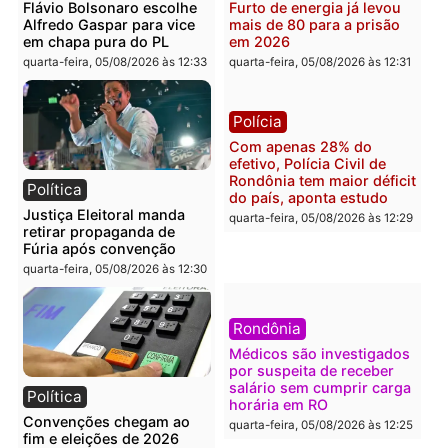
Polícia
Brasil
O dinheiro do crime: PF
Confronto durante
apreende R$ 2 milhões em
operação termina com
Porto Velho e expõe
foragido baleado e gran
esquema milionário de
apreensão de drogas
lavagem
quarta-feira, 05/08/2026 às 12:
quarta-feira, 05/08/2026 às 12:46
Política
Polícia
Flávio Bolsonaro escolhe
Furto de energia já levou
Alfredo Gaspar para vice
mais de 80 para a prisão
em chapa pura do PL
em 2026