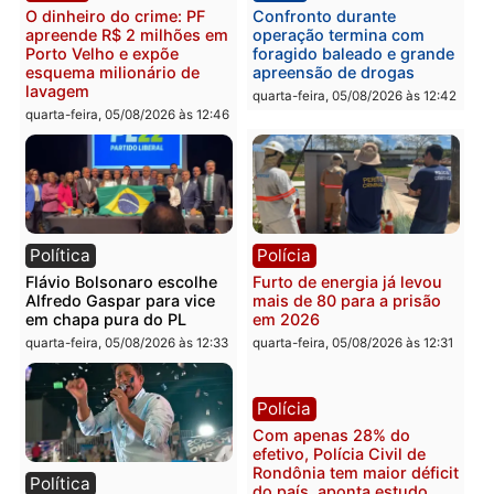
Brasil
Política
TCE reúne candidatos ao
Violência domina o deba
Governo e apresenta
eleitoral e segurança vir
diagnóstico que pode
principal arma dos
mudar os rumos de
candidatos ao Governo 
Rondônia
Rondônia
quarta-feira, 05/08/2026 às 12:52
quarta-feira, 05/08/2026 às 12:
Polícia
Brasil
O dinheiro do crime: PF
Confronto durante
apreende R$ 2 milhões em
operação termina com
Porto Velho e expõe
foragido baleado e gran
esquema milionário de
apreensão de drogas
lavagem
quarta-feira, 05/08/2026 às 12: