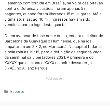
já acostumados a entrar em jogos importantes.
O Governo do Distrito Federal (GDF) liberou 30% da
capacidade do Mané Garrincha, ou seja, quase 21.9
lugares para a partida, mas apenas cerca 18 mil
ingressos foram colocados à venda. No outro jogo d
Flamengo com torcida em Brasília, na volta das oita
contra o Defensa y Justicia, foram apenas 5 mil
pagantes, quando foram liberados 15 mil lugares. Até
última atualização, 10 mil ingressos haviam sido
vendidos para o jogo desta quarta.
Quem avançar de fase neste duelo, encara o melhor
Barcelona de Guayaquil x Fluminense, que na ida
empataram em 2 x 2, no Maracanã. Na capital federa
a bola rola às 19h15, para a definição da segunda va
da semifinal da Libertadores 2021. A primeira é do
XXXXX que eliminou o XXXX na noite dessa terça