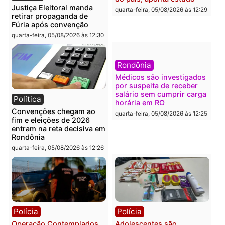
quarta-feira, 05/08/2026 às 12:46
Política
Polícia
Flávio Bolsonaro escolhe
Furto de energia já levou
Alfredo Gaspar para vice
mais de 80 para a prisão
em chapa pura do PL
em 2026
quarta-feira, 05/08/2026 às 12:33
quarta-feira, 05/08/2026 às 12:
Polícia
Com apenas 28% do
efetivo, Polícia Civil de
Rondônia tem maior défic
Política
do país, aponta estudo
Justiça Eleitoral manda
quarta-feira, 05/08/2026 às 12:
retirar propaganda de