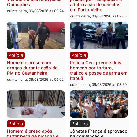
Leste
em RO
quinta-feira, 06/08/2026 às 09:28
quinta-feira, 06/08/2026 às 09:
Polícia
Polícia
Homem é esfaqueado no
Três suspeitos ligados a
tórax durante briga com
facção criminosa são
vizinho no bairro Ulysses
presos por receptação e
Guimarães
adulteração de veículos
em Porto Velho
quinta-feira, 06/08/2026 às 09:24
quinta-feira, 06/08/2026 às 09: