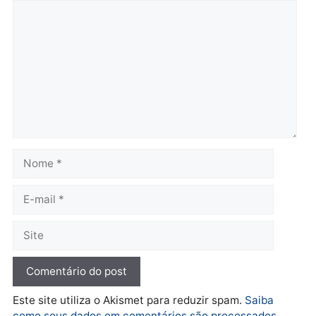
cumpre mandados e
apreendidos após furto 
prende investigado por
farmácia na zona sul de
fraude na falsa oferta de
Porto Velho
financiamentos
quarta-feira, 05/08/2026 às 09:
quarta-feira, 05/08/2026 às 12:22
Polícia
Ciclista de 66 anos é
assaltado durante
pedalada na Estrada da
Penal
quarta-feira, 05/08/2026 às 09:09