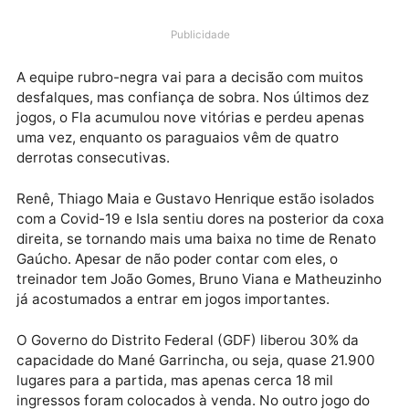
semifinal da Libertadores depois do placar largo, de 
x 1, conquistado fora de casa e, nesta quarta-feira
(18/8), recebe o Olimpia no Mané Garrincha, diante d
sua torcida.
Publicidade
A equipe rubro-negra vai para a decisão com muitos
desfalques, mas confiança de sobra. Nos últimos de
jogos, o Fla acumulou nove vitórias e perdeu apenas
uma vez, enquanto os paraguaios vêm de quatro
derrotas consecutivas.
Renê, Thiago Maia e Gustavo Henrique estão isolado
com a Covid-19 e Isla sentiu dores na posterior da c
direita, se tornando mais uma baixa no time de Rena
Gaúcho. Apesar de não poder contar com eles, o
treinador tem João Gomes, Bruno Viana e Matheuzin