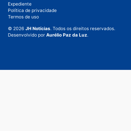
Fale com a nossa redação
Envie suas sugestões de pautas e denúncias, ou en
em contato com nosso departamento comercial pa
anunciar.
Fale Conosco
Rua Elias Gorayeb, 3381
Bairro: Liberdade
Porto Velho - RO
CEP: 76.803-852
+55 (69) 99992-9180