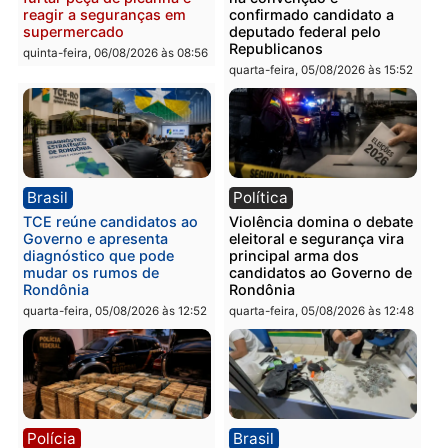
Polícia
Polícia
Homem é preso com
Polícia Civil prende dois
drogas durante ação da
homens por tortura,
PM no Castanheira
tráfico e posse de arma 
Itapuã
quinta-feira, 06/08/2026 às 09:02
quinta-feira, 06/08/2026 às 08:
Polícia
Política
Homem é preso após
Jônatas França é aprova
furtar peça de picanha e
na convenção e
reagir a seguranças em
confirmado candidato a
supermercado
deputado federal pelo
Republicanos
quinta-feira, 06/08/2026 às 08:56
quarta-feira, 05/08/2026 às 15: