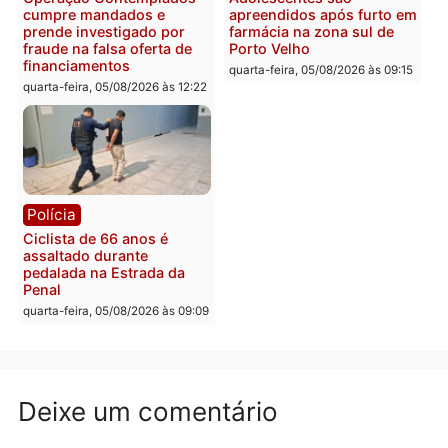
Fúria após convenção
quarta-feira, 05/08/2026 às 12:30
Rondônia
Médicos são investigado
por suspeita de receber
salário sem cumprir car
Política
horária em RO
Convenções chegam ao
quarta-feira, 05/08/2026 às 12:
fim e eleições de 2026
entram na reta decisiva em
Rondônia
quarta-feira, 05/08/2026 às 12:26
Polícia
Polícia
Operação Contemplados
Adolescentes são