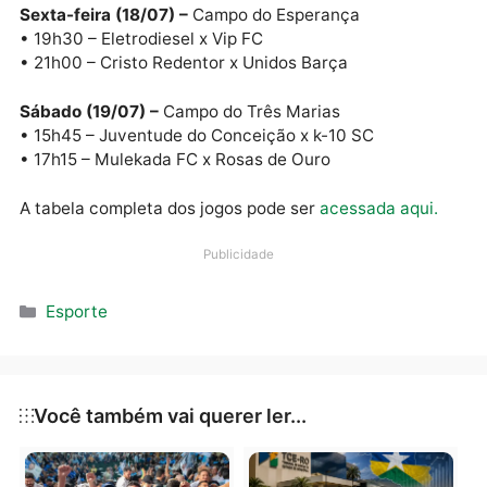
• 21h00 – Pinheiro FC x Makurap
Quinta-feira (17/07) –
Campo do 13
• 19h30 – Madeirão Desfruta x Santa Letícia
• 21h00 – ABC FC x 14 BIS
Sexta-feira (18/07) –
Campo do 13
• 19h30 – São Sebastião x Cabedelo FC
• 21h00 – FC Porto x Garra Corinthiana
Sexta-feira (18/07) –
Campo do Esperança
• 19h30 – Eletrodiesel x Vip FC
• 21h00 – Cristo Redentor x Unidos Barça
Sábado (19/07) –
Campo do Três Marias
• 15h45 – Juventude do Conceição x k-10 SC
• 17h15 – Mulekada FC x Rosas de Ouro