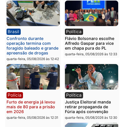
confirmado candidato a
diagnóstico que pode
deputado federal pelo
mudar os rumos de
Republicanos
Rondônia
quarta-feira, 05/08/2026 às 15:52
quarta-feira, 05/08/2026 às 12:
Política
Polícia
Violência domina o debate
O dinheiro do crime: PF
eleitoral e segurança vira
apreende R$ 2 milhões 
principal arma dos
Porto Velho e expõe
candidatos ao Governo de
esquema milionário de
Rondônia
lavagem
quarta-feira, 05/08/2026 às 12:48
quarta-feira, 05/08/2026 às 12: