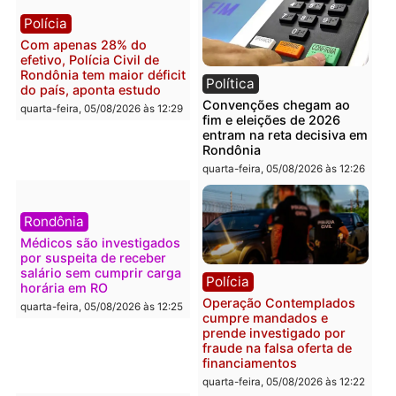
Brasil
Política
Confronto durante
Flávio Bolsonaro escolhe
operação termina com
Alfredo Gaspar para vice
foragido baleado e grande
em chapa pura do PL
apreensão de drogas
quarta-feira, 05/08/2026 às 12:
quarta-feira, 05/08/2026 às 12:42
Polícia
Política
Furto de energia já levou
Justiça Eleitoral manda
mais de 80 para a prisão
retirar propaganda de
em 2026
Fúria após convenção
quarta-feira, 05/08/2026 às 12:31
quarta-feira, 05/08/2026 às 12:
Polícia