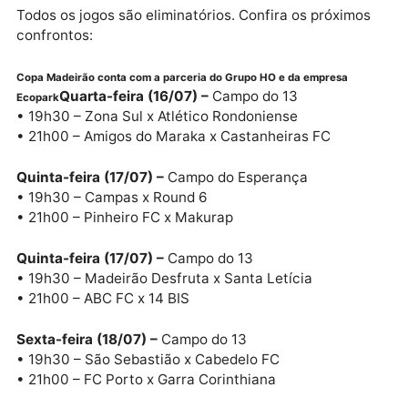
que premiará o time campeão com R$ 10 mil, e da
empresa Ecopark, que entregará R$ 5 mil ao vice-
campeão. Além disso, haverá premiação para o
artilheiro da competição, melhor técnico, melhor
goleiro e jogador destaque.
PROGRAMAÇÃO DA TERCEIRA FASE
Todos os jogos são eliminatórios. Confira os próximo
confrontos:
Copa Madeirão conta com a parceria do Grupo HO e da empresa
Quarta-feira (16/07) –
Campo do 13
Ecopark
• 19h30 – Zona Sul x Atlético Rondoniense
• 21h00 – Amigos do Maraka x Castanheiras FC
Quinta-feira (17/07) –
Campo do Esperança
• 19h30 – Campas x Round 6