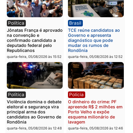
A tabela completa dos jogos pode ser
acessada aqui.
Publicidade
Categorias
Esporte
Você também vai querer ler...
Política
Brasil
Jônatas França é aprovado
TCE reúne candidatos a
na convenção e
Governo e apresenta