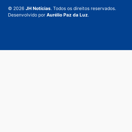
Fale com a nossa redação
Envie suas sugestões de pautas e denúncias, ou en
em contato com nosso departamento comercial pa
anunciar.
Fale Conosco
Rua Elias Gorayeb, 3381
Bairro: Liberdade
Porto Velho - RO
CEP: 76.803-852
+55 (69) 99992-9180