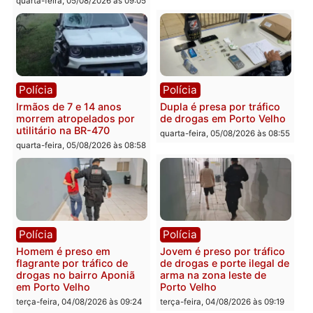
Polícia
Polícia
Adolescentes são
Ciclista de 66 anos é
apreendidos após furto em
assaltado durante
farmácia na zona sul de
pedalada na Estrada da
Porto Velho
Penal
quarta-feira, 05/08/2026 às 09:15
quarta-feira, 05/08/2026 às 09
Polícia
Polícia
Foragido é baleado após
Professor morre em
atirar em policial e vários
colisão frontal entre
suspeitos de tráfico são
motocicletas no interior