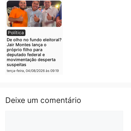
presos durante Operação
quarta-feira, 05/08/2026 às 09
Maximus em Porto Velho
quarta-feira, 05/08/2026 às 09:05
Polícia
Polícia
Irmãos de 7 e 14 anos
Dupla é presa por tráfico
morrem atropelados por
de drogas em Porto Velh
utilitário na BR-470
quarta-feira, 05/08/2026 às 08
quarta-feira, 05/08/2026 às 08:58
Polícia
Polícia