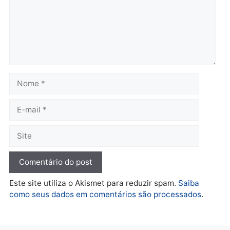
Homem é preso em
Jovem é preso por tráfic
flagrante por tráfico de
de drogas e porte ilegal 
drogas no bairro Aponiã
arma na zona leste de
em Porto Velho
Porto Velho
terça-feira, 04/08/2026 às 09:24
terça-feira, 04/08/2026 às 09:1
Política
De olho no fundo eleitoral?
Jair Montes lança o
próprio filho para
deputado federal e
movimentação desperta
suspeitas
terça-feira, 04/08/2026 às 09:19