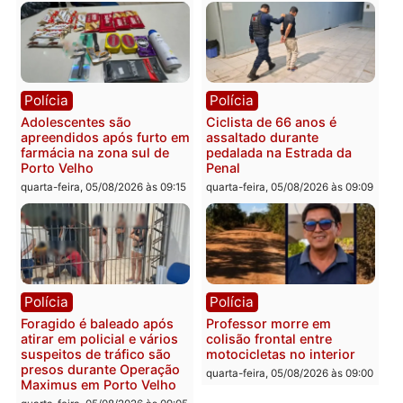
Com apenas 28% do
efetivo, Polícia Civil de
Rondônia tem maior déficit
Política
do país, aponta estudo
Convenções chegam ao
quarta-feira, 05/08/2026 às 12:29
fim e eleições de 2026
entram na reta decisiva 
Rondônia
quarta-feira, 05/08/2026 às 12:
Rondônia
Médicos são investigados
por suspeita de receber
salário sem cumprir carga
Polícia
horária em RO
Operação Contemplados
quarta-feira, 05/08/2026 às 12:25
cumpre mandados e
prende investigado por
fraude na falsa oferta de
financiamentos
quarta-feira, 05/08/2026 às 12: