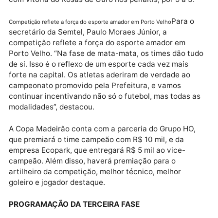
Já no sábado (12), os jogos foram realizados no Cam
do Três e Meio e decidiram as classificações nos
pênaltis. Abobrão do Cohab empatou em 2 a 2 com a
equipe Mulekada FC no tempo regulamentar, mas
perdeu nos pênaltis por 5 a 4. O mesmo ocorreu entr
Paulo Diniz FC e Rosas de Ouro, que ficaram no 0 a 0
com vitória do Rosas de Ouro nos pênaltis, por 5 a 3.
Para o
Competição reflete a força do esporte amador em Porto Velho
secretário da Semtel, Paulo Moraes Júnior, a
competição reflete a força do esporte amador em
Porto Velho. “Na fase de mata-mata, os times dão tu
de si. Isso é o reflexo de um esporte cada vez mais
forte na capital. Os atletas aderiram de verdade ao
campeonato promovido pela Prefeitura, e vamos
continuar incentivando não só o futebol, mas todas 
modalidades”, destacou.
A Copa Madeirão conta com a parceria do Grupo HO,