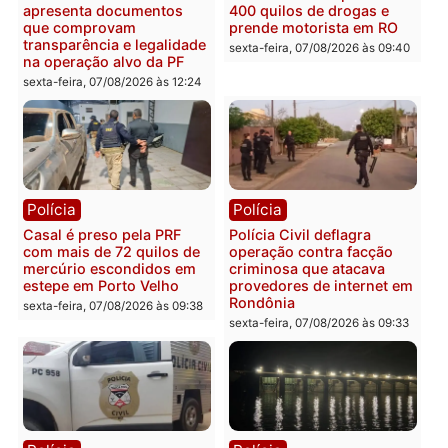
públicas e
Rondônia na Câmara
acompanhamento de
Federal
resultados
sexta-feira, 07/08/2026 às 18:3
sexta-feira, 07/08/2026 às 18:49
Polícia
Polícia
2 MILHÕES – Unnesa
Polícia Federal apreende
apresenta documentos
400 quilos de drogas e
que comprovam
prende motorista em RO
transparência e legalidade
sexta-feira, 07/08/2026 às 09:
na operação alvo da PF
sexta-feira, 07/08/2026 às 12:24