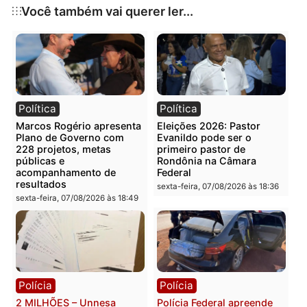
número que mais usou ao longo de sua carreira.
Publicidade
Categorias
Esporte
Você também vai querer ler...
Política
Política
Marcos Rogério apresenta
Eleições 2026: Pastor
Plano de Governo com
Evanildo pode ser o
228 projetos, metas
primeiro pastor de