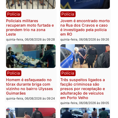
Polícia
Política
Tragédia na BR-364:
Ministro Dias Tofolli , do
colisão entre caminhão e
TSE, determina reabertu
carro deixa quatro mortos
e processamento da açã
em Porto Velho
que pode levar à perda d
mandato da prefeita de
quinta-feira, 06/08/2026 às 20:51
Pimenta Bueno
quinta-feira, 06/08/2026 às 18:
Polícia
Polícia
Policiais militares
Jovem é encontrado mor