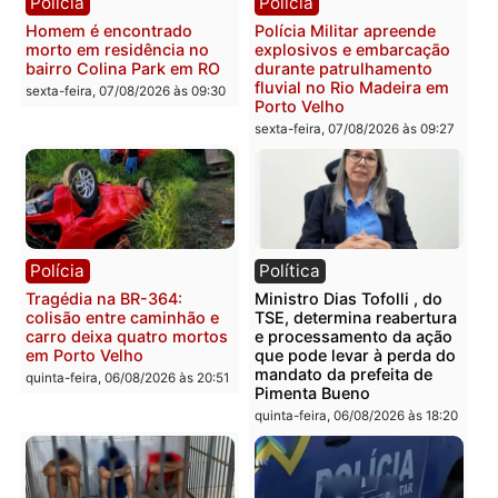
Polícia
Polícia
Casal é preso pela PRF
Polícia Civil deflagra
com mais de 72 quilos de
operação contra facção
mercúrio escondidos em
criminosa que atacava
estepe em Porto Velho
provedores de internet 
Rondônia
sexta-feira, 07/08/2026 às 09:38
sexta-feira, 07/08/2026 às 09:3
Polícia
Polícia
Homem é encontrado
Polícia Militar apreende
morto em residência no
explosivos e embarcaçã
bairro Colina Park em RO
durante patrulhamento
fluvial no Rio Madeira e
sexta-feira, 07/08/2026 às 09:30
Porto Velho
sexta-feira, 07/08/2026 às 09:2