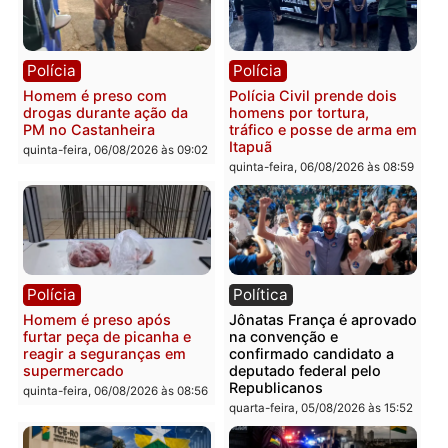
recuperam moto furtada e
na Rua dos Cravos e cas
prendem trio na zona
é investigado pela políci
Leste
em RO
quinta-feira, 06/08/2026 às 09:28
quinta-feira, 06/08/2026 às 09:
Polícia
Polícia
Homem é esfaqueado no
Três suspeitos ligados a
tórax durante briga com
facção criminosa são
vizinho no bairro Ulysses
presos por receptação e
Guimarães
adulteração de veículos
em Porto Velho
quinta-feira, 06/08/2026 às 09:24
quinta-feira, 06/08/2026 às 09: