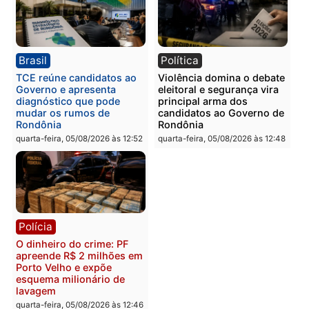
Polícia
Polícia
Homem é preso com
Polícia Civil prende dois
drogas durante ação da
homens por tortura,
PM no Castanheira
tráfico e posse de arma 
Itapuã
quinta-feira, 06/08/2026 às 09:02
quinta-feira, 06/08/2026 às 08:
Polícia
Política
Homem é preso após
Jônatas França é aprova
furtar peça de picanha e
na convenção e
reagir a seguranças em
confirmado candidato a
supermercado
deputado federal pelo
Republicanos
quinta-feira, 06/08/2026 às 08:56
quarta-feira, 05/08/2026 às 15: