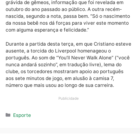
confronto, marcado para o dia 23 de abril, contra o
Arsenal, pelo Campeonato Inglês.
“É a maior dor que qualquer pai pode sentir”, afirmou
Cristiano Ronaldo ao anunciar a morte de um de seu
filhos. Georgina Rodríguez, sua namorada, estava
grávida de gêmeos, informação que foi revelada em
outubro do ano passado ao público. A outra recém-
nascida, segundo a nota, passa bem. “Só o nascimen
da nossa bebê nos dá forças para viver este momen
com alguma esperança e felicidade.”
Durante a partida desta terça, em que Cristiano est
ausente, a torcida do Liverpool homenageou o
português. Ao som de “You’ll Never Walk Alone” (“vo
nunca andará sozinho”, em tradução livre), lema do
clube, os torcedores mostraram apoio ao português
aos sete minutos de jogo, em alusão à camisa 7,