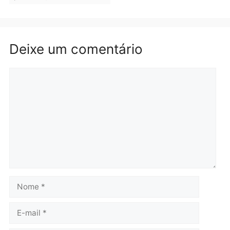
Brasil
Política
TCE reúne candidatos ao
Violência domina o deba
Governo e apresenta
eleitoral e segurança vir
diagnóstico que pode
principal arma dos
mudar os rumos de
candidatos ao Governo 
Rondônia
Rondônia
quarta-feira, 05/08/2026 às 12:52
quarta-feira, 05/08/2026 às 12:
Polícia
O dinheiro do crime: PF
apreende R$ 2 milhões em
Porto Velho e expõe