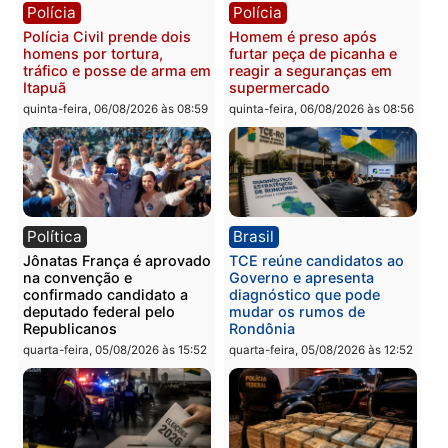
Três suspeitos ligados a
Homem é preso com
facção criminosa são
drogas durante ação da
presos por receptação e
PM no Castanheira
adulteração de veículos
quinta-feira, 06/08/2026 às 09:
em Porto Velho
quinta-feira, 06/08/2026 às 09:05
Polícia
Polícia
Polícia Civil prende dois
Homem é preso após
homens por tortura,
furtar peça de picanha e
tráfico e posse de arma em
reagir a seguranças em
Itapuã
supermercado
quinta-feira, 06/08/2026 às 08:59
quinta-feira, 06/08/2026 às 08: