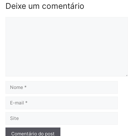
Operação Contemplados
quarta-feira, 05/08/2026 às 12:25
cumpre mandados e
prende investigado por
fraude na falsa oferta de
financiamentos
quarta-feira, 05/08/2026 às 12:
Polícia
Adolescentes são
apreendidos após furto em
farmácia na zona sul de
Porto Velho
quarta-feira, 05/08/2026 às 09:15