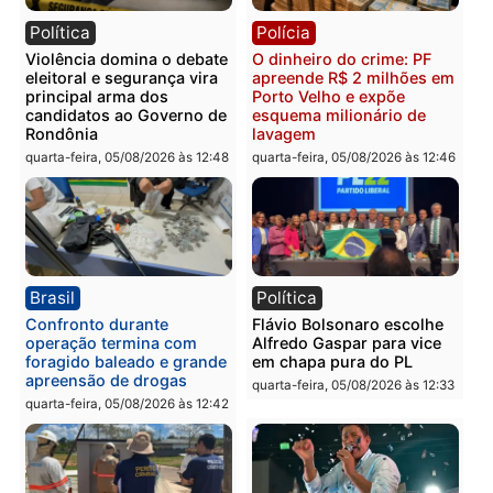
Política
Brasil
Jônatas França é aprovado
TCE reúne candidatos a
na convenção e
Governo e apresenta
confirmado candidato a
diagnóstico que pode
deputado federal pelo
mudar os rumos de
Republicanos
Rondônia
quarta-feira, 05/08/2026 às 15:52
quarta-feira, 05/08/2026 às 12:
Política
Polícia
Violência domina o debate
O dinheiro do crime: PF
eleitoral e segurança vira
apreende R$ 2 milhões 
principal arma dos
Porto Velho e expõe
candidatos ao Governo de
esquema milionário de
Rondônia
lavagem