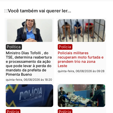
Publicidade
Categorias
Esporte
Você também vai querer ler...
Política
Polícia
Ministro Dias Tofolli , do
Policiais militares
TSE, determina reabertura
recuperam moto furtada 
e processamento da ação
prendem trio na zona
que pode levar à perda do
Leste