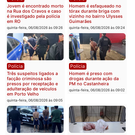
mandato da prefeita de
quinta-feira, 06/08/2026 às 09:
Pimenta Bueno
quinta-feira, 06/08/2026 às 18:20
Polícia
Polícia
Jovem é encontrado morto
Homem é esfaqueado no
na Rua dos Cravos e caso
tórax durante briga com
é investigado pela polícia
vizinho no bairro Ulysse
em RO
Guimarães
quinta-feira, 06/08/2026 às 09:26
quinta-feira, 06/08/2026 às 09
Polícia
Polícia