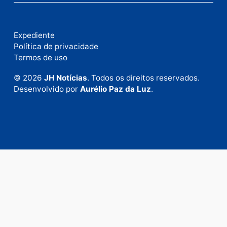
Fale com a nossa redação
Envie suas sugestões de pautas e denúncias, ou en
em contato com nosso departamento comercial pa
anunciar.
Fale Conosco
Rua Elias Gorayeb, 3381
Bairro: Liberdade
Porto Velho - RO
CEP: 76.803-852
+55 (69) 99992-9180