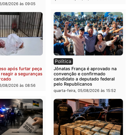
-feira, 06/08/2026 às 09:28
quinta-feira, 06/08/2026 às 
ia
Polícia
uspeitos ligados a facção
Homem é preso com drog
nosa são presos por
durante ação da PM no
ação e adulteração de
Castanheira
los em Porto Velho
quinta-feira, 06/08/2026 às 
-feira, 06/08/2026 às 09:05