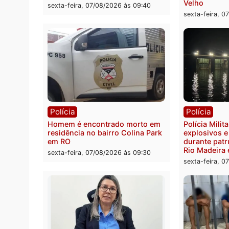
Polícia
Políc
Polícia Federal apreende 400
Casal
quilos de drogas e prende
de 72 
motorista em RO
escon
Velho
sexta-feira, 07/08/2026 às 09:40
sexta-