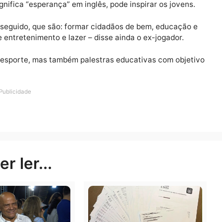
 ao público-alvo um ambiente sadio e propício à prática
tebol. O objetivo não é formar jogadores profissionais,
ortiva e também a chance de serem incluídos no meio
que significa “esperança” em inglês, pode inspirar os jo
e a ser seguido, que são: formar cidadãos de bem, educ
aúde e entretenimento e lazer – disse ainda o ex-jogado
ge só o esporte, mas também palestras educativas com 
Publicidade