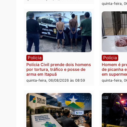
quinta
da prefeita de Pimenta Bueno
quinta-feira, 06/08/2026 às 18:20
Polícia
Políc
Homem é esfaqueado no tórax
Três s
durante briga com vizinho no
crimi
bairro Ulysses Guimarães
recept
veícu
quinta-feira, 06/08/2026 às 09:24
quinta