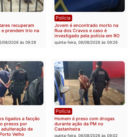
ia
Polícia
a Militar apreende
Tragédia na BR-364: colis
sivos e embarcação
entre caminhão e carro de
e patrulhamento fluvial no
quatro mortos em Porto V
adeira em Porto Velho
quinta-feira, 06/08/2026 às 2
feira, 07/08/2026 às 09:27
ia
Polícia
ais militares recuperam
Jovem é encontrado mort
urtada e prendem trio na
Rua dos Cravos e caso é
Leste
investigado pela polícia 