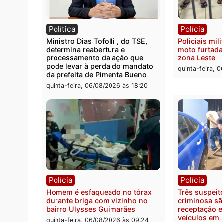
Polícia
Políc
Homem é encontrado morto em
Políci
residência no bairro Colina Park
explo
em RO
durant
Rio M
sexta-feira, 07/08/2026 às 09:30
sexta-
Política
Políc
Ministro Dias Tofolli , do TSE,
Polici
determina reabertura e
moto f
processamento da ação que
zona 
pode levar à perda do mandato