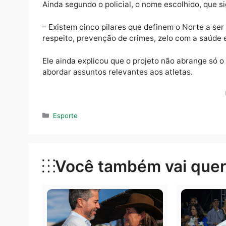
– A Hope surgiu através de uma ideia de dar
atividades esportivas, especificamente o fu
proporcionar aos atletas uma iniciação esp
desportivo – explicou Freitas Júnior.
Ainda segundo o policial, o nome escolhido, 
– Existem cinco pilares que definem o Nort
respeito, prevenção de crimes, zelo com a s
Ele ainda explicou que o projeto não abran
abordar assuntos relevantes aos atletas.
Categorias
Esporte