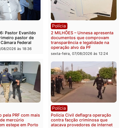
rer ler...
ica
Polícia
es 2026: Pastor Evanildo
2 MILHÕES – Unnesa apre
er o primeiro pastor de
documentos que compro
nia na Câmara Federal
transparência e legalidad
operação alvo da PF
feira, 07/08/2026 às 18:36
sexta-feira, 07/08/2026 às 1