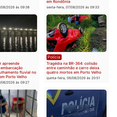
ia
Polícia
 é preso pela PRF com mais
Polícia Civil deflagra ope
quilos de mercúrio
contra facção criminosa 
didos em estepe em Porto
atacava provedores de int
em Rondônia
feira, 07/08/2026 às 09:38
sexta-feira, 07/08/2026 às 0