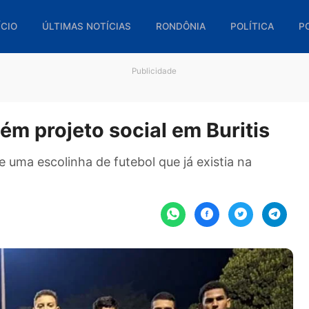
🏠 INÍCIO
ÚLTIMAS NOTÍCIAS
RONDÔNIA
POL
Publicidade
 mantém projeto social em Buri
vés de uma escolinha de futebol que já existia n