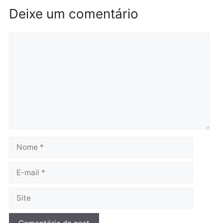
Brasil
Política
TCE reúne candidatos ao
Violência domina o deba
Governo e apresenta
eleitoral e segurança vir
diagnóstico que pode
principal arma dos
mudar os rumos de
candidatos ao Governo 
Rondônia
Rondônia
quarta-feira, 05/08/2026 às 12:52
quarta-feira, 05/08/2026 às 12:
Polícia
O dinheiro do crime: PF
apreende R$ 2 milhões em
Porto Velho e expõe
esquema milionário de
lavagem
quarta-feira, 05/08/2026 às 12:46