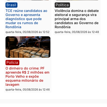
drogas durante ação da
homens por tortura,
PM no Castanheira
tráfico e posse de arma 
Itapuã
quinta-feira, 06/08/2026 às 09:02
quinta-feira, 06/08/2026 às 08:
Polícia
Política
Homem é preso após
Jônatas França é aprova
furtar peça de picanha e
na convenção e
reagir a seguranças em
confirmado candidato a
supermercado
deputado federal pelo
Republicanos
quinta-feira, 06/08/2026 às 08:56
quarta-feira, 05/08/2026 às 15: