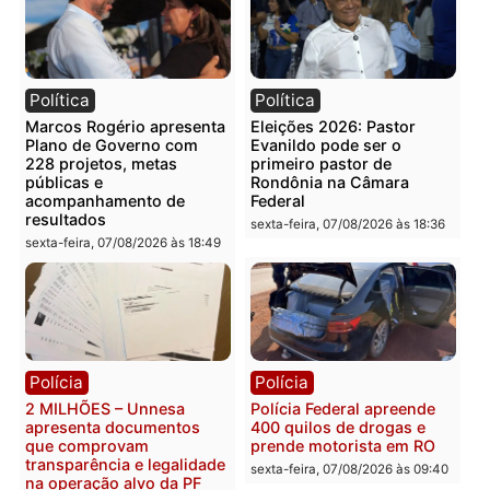
Categorias
Esporte
Você também vai querer ler...
Política
Política
Marcos Rogério apresenta
Eleições 2026: Pastor
Plano de Governo com
Evanildo pode ser o
228 projetos, metas
primeiro pastor de
públicas e
Rondônia na Câmara
acompanhamento de
Federal
resultados
sexta-feira, 07/08/2026 às 18:3
sexta-feira, 07/08/2026 às 18:49