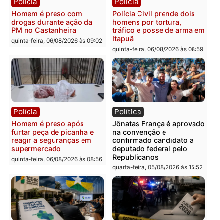
Polícia
Polícia
Homem é esfaqueado no
Três suspeitos ligados a
tórax durante briga com
facção criminosa são
vizinho no bairro Ulysses
presos por receptação e
Guimarães
adulteração de veículos
em Porto Velho
quinta-feira, 06/08/2026 às 09:24
quinta-feira, 06/08/2026 às 09:
Polícia
Polícia
Homem é preso com
Polícia Civil prende dois