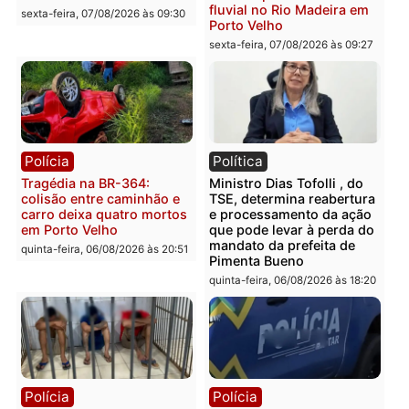
com mais de 72 quilos de
operação contra facção
mercúrio escondidos em
criminosa que atacava
estepe em Porto Velho
provedores de internet 
Rondônia
sexta-feira, 07/08/2026 às 09:38
sexta-feira, 07/08/2026 às 09:3
Polícia
Polícia
Homem é encontrado
Polícia Militar apreende
morto em residência no
explosivos e embarcaçã
bairro Colina Park em RO
durante patrulhamento
fluvial no Rio Madeira e
sexta-feira, 07/08/2026 às 09:30
Porto Velho
sexta-feira, 07/08/2026 às 09:2