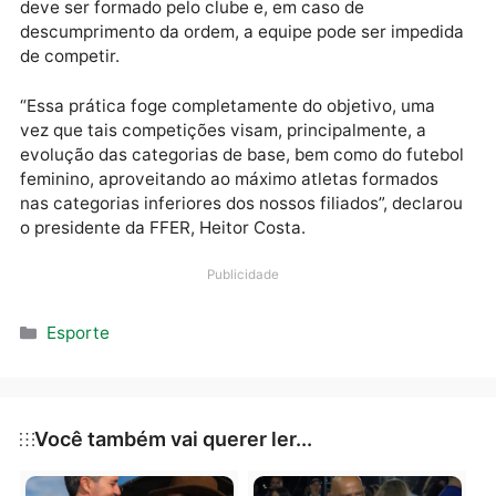
Ariquemes por 1 a 0 pelo jogo de ida da final do
Campeonato Rondoniense Sub-20. Foto: Alexandre
Almeida — Foto: Alexandre Almeida/Futebol do Norte
A Federação ainda cita na portaria que os clubes nã
devem terceirizar a formação de planteis. O elenco
deve ser formado pelo clube e, em caso de
descumprimento da ordem, a equipe pode ser imped
de competir.
“Essa prática foge completamente do objetivo, uma
vez que tais competições visam, principalmente, a
evolução das categorias de base, bem como do fute
feminino, aproveitando ao máximo atletas formados
nas categorias inferiores dos nossos filiados”, decla
o presidente da FFER, Heitor Costa.
Publicidade