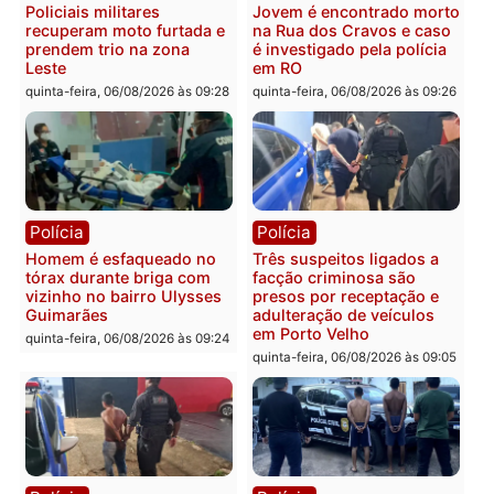
Polícia
Política
Tragédia na BR-364:
Ministro Dias Tofolli , do
colisão entre caminhão e
TSE, determina reabertu
carro deixa quatro mortos
e processamento da açã
em Porto Velho
que pode levar à perda d
mandato da prefeita de
quinta-feira, 06/08/2026 às 20:51
Pimenta Bueno
quinta-feira, 06/08/2026 às 18:
Polícia
Polícia
Policiais militares
Jovem é encontrado mor
recuperam moto furtada e
na Rua dos Cravos e cas
prendem trio na zona
é investigado pela políci
Leste
em RO
quinta-feira, 06/08/2026 às 09:28
quinta-feira, 06/08/2026 às 09: