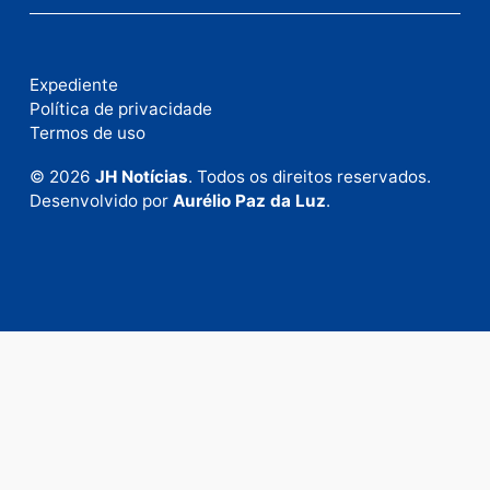
Fale com a nossa redação
Envie suas sugestões de pautas e denúncias, ou en
em contato com nosso departamento comercial pa
anunciar.
Fale Conosco
Rua Elias Gorayeb, 3381
Bairro: Liberdade
Porto Velho - RO
CEP: 76.803-852