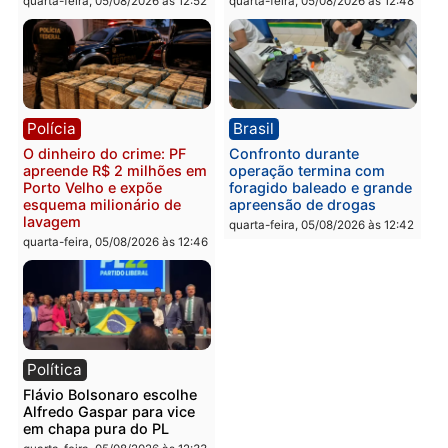
Polícia
Política
Homem é preso após
Jônatas França é aprova
furtar peça de picanha e
na convenção e
reagir a seguranças em
confirmado candidato a
supermercado
deputado federal pelo
Republicanos
quinta-feira, 06/08/2026 às 08:56
quarta-feira, 05/08/2026 às 15:
Brasil
Política
TCE reúne candidatos ao
Violência domina o deba
Governo e apresenta
eleitoral e segurança vir
diagnóstico que pode
principal arma dos
mudar os rumos de
candidatos ao Governo 
Rondônia
Rondônia