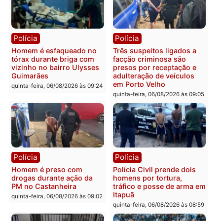
mandato da prefeita de
quinta-feira, 06/08/2026 às 20:51
Pimenta Bueno
quinta-feira, 06/08/2026 às 18:
Polícia
Polícia
Policiais militares
Jovem é encontrado mor
recuperam moto furtada e
na Rua dos Cravos e cas
prendem trio na zona
é investigado pela políci
Leste
em RO
quinta-feira, 06/08/2026 às 09:28
quinta-feira, 06/08/2026 às 09:
Polícia
Polícia