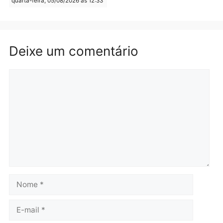
quarta-feira, 05/08/2026 às 12:52
quarta-feira, 05/08/2026 às 12:
Polícia
Brasil
O dinheiro do crime: PF
Confronto durante
apreende R$ 2 milhões em
operação termina com
Porto Velho e expõe
foragido baleado e gran
esquema milionário de
apreensão de drogas
lavagem
quarta-feira, 05/08/2026 às 12:
quarta-feira, 05/08/2026 às 12:46
Política
Flávio Bolsonaro escolhe