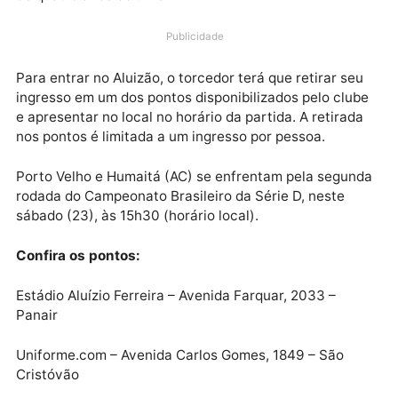
O duelo entre Porto Velho x Humaitá terá entrada
franca para o torcedor portovelhense. A iniciativa
partiu da diretoria da locomotiva devido ao aniversá
de quatro anos do time.
Publicidade
Para entrar no Aluizão, o torcedor terá que retirar se
ingresso em um dos pontos disponibilizados pelo clu
e apresentar no local no horário da partida. A retirad
nos pontos é limitada a um ingresso por pessoa.
Porto Velho e Humaitá (AC) se enfrentam pela segu
rodada do Campeonato Brasileiro da Série D, neste
sábado (23), às 15h30 (horário local).
Confira os pontos: