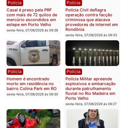
2 MILHÕES – Unnesa
Polícia Federal apreende
apresenta documentos
400 quilos de drogas e
que comprovam
prende motorista em RO
transparência e legalidade
sexta-feira, 07/08/2026 às 09:
na operação alvo da PF
sexta-feira, 07/08/2026 às 12:24
Polícia
Polícia
Casal é preso pela PRF
Polícia Civil deflagra
com mais de 72 quilos de
operação contra facção
mercúrio escondidos em
criminosa que atacava
estepe em Porto Velho
provedores de internet 
Rondônia
sexta-feira, 07/08/2026 às 09:38
sexta-feira, 07/08/2026 às 09:3