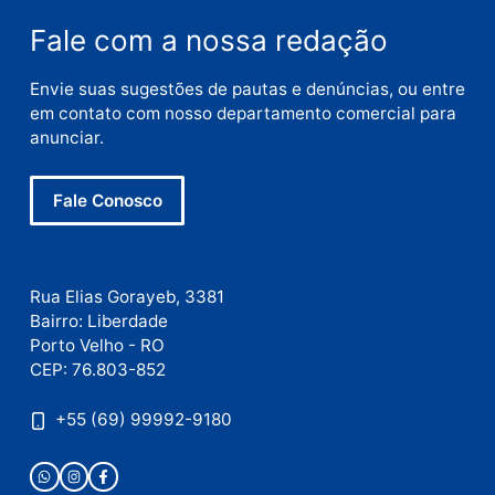
Nome
E-
mail
Site
Este site utiliza o Akismet para reduzir spam.
Saiba
como seus dados em comentários são processados
.
Publicidade