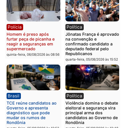
Homem é esfaqueado no
Três suspeitos ligados a
tórax durante briga com
facção criminosa são
vizinho no bairro Ulysses
presos por receptação e
Guimarães
adulteração de veículos
em Porto Velho
quinta-feira, 06/08/2026 às 09:24
quinta-feira, 06/08/2026 às 09:
Polícia
Polícia
Homem é preso com
Polícia Civil prende dois
drogas durante ação da
homens por tortura,
PM no Castanheira
tráfico e posse de arma 
Itapuã
quinta-feira, 06/08/2026 às 09:02
quinta-feira, 06/08/2026 às 08: