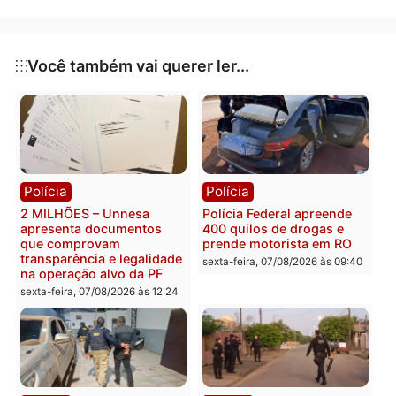
das Graças;
Bella Pizza – Avenida Calama, 3988 – Embratel
Publicidade
Categorias
Esporte
Você também vai querer ler...
Polícia
Polícia