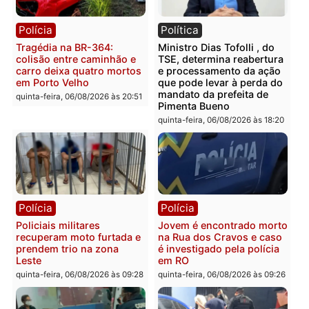
Polícia
Polícia
Homem é encontrado
Polícia Militar apreende
morto em residência no
explosivos e embarcaçã
bairro Colina Park em RO
durante patrulhamento
fluvial no Rio Madeira e
sexta-feira, 07/08/2026 às 09:30
Porto Velho
sexta-feira, 07/08/2026 às 09:2
Polícia
Política
Tragédia na BR-364:
Ministro Dias Tofolli , do
colisão entre caminhão e
TSE, determina reabertu
carro deixa quatro mortos
e processamento da açã
em Porto Velho
que pode levar à perda d