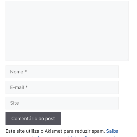
Polícia Civil prende dois
Homem é preso após
homens por tortura,
furtar peça de picanha e
tráfico e posse de arma em
reagir a seguranças em
Itapuã
supermercado
quinta-feira, 06/08/2026 às 08:59
quinta-feira, 06/08/2026 às 08:
Política
Jônatas França é aprovado
na convenção e
confirmado candidato a
deputado federal pelo
Republicanos
quarta-feira, 05/08/2026 às 15:52