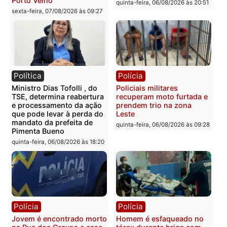
Polícia Civil deflagra
Homem é encontrado
operação contra facção
morto em residência no
criminosa que atacava
bairro Colina Park em R
provedores de internet em
sexta-feira, 07/08/2026 às 09:3
Rondônia
sexta-feira, 07/08/2026 às 09:33
Polícia
Polícia
Polícia Militar apreende
Tragédia na BR-364:
explosivos e embarcação
colisão entre caminhão e
durante patrulhamento
carro deixa quatro mort
fluvial no Rio Madeira em
em Porto Velho
Porto Velho
quinta-feira, 06/08/2026 às 20:
sexta-feira, 07/08/2026 às 09:27