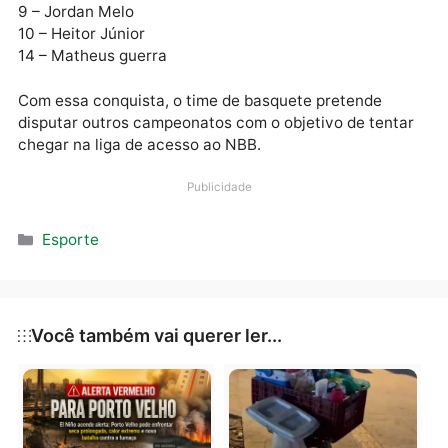
Equipe:
3 – Cleiton Monte
5 – Eduardo sauma
7 – vladir Carvalho
8- Jair Carvalho
9 – Jordan Melo
10 – Heitor Júnior
14 – Matheus guerra
Com essa conquista, o time de basquete pretende
disputar outros campeonatos com o objetivo de tent
chegar na liga de acesso ao NBB.
Publicidade
Categorias
Esporte