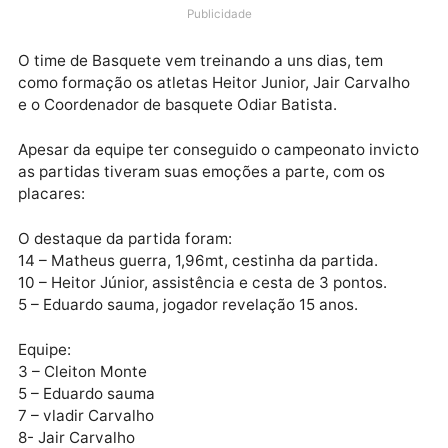
de Futebol Americano do Estado de Rondônia, o Port
Velho Miners também tem uma equipe de Basquete,
seu primeiro campeonato já se torna campeão invict
Publicidade
O time de Basquete vem treinando a uns dias, tem
como formação os atletas Heitor Junior, Jair Carvalh
e o Coordenador de basquete Odiar Batista.
Apesar da equipe ter conseguido o campeonato invi
as partidas tiveram suas emoções a parte, com os
placares:
O destaque da partida foram:
14 – Matheus guerra, 1,96mt, cestinha da partida.
10 – Heitor Júnior, assistência e cesta de 3 pontos.
5 – Eduardo sauma, jogador revelação 15 anos.