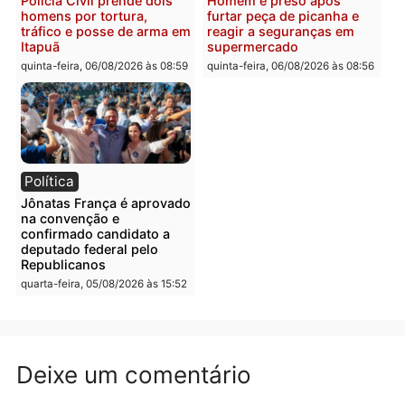
quinta-feira, 06/08/2026 às 09:26
quinta-feira, 06/08/2026 às 09
Polícia
Polícia
Três suspeitos ligados a
Homem é preso com
facção criminosa são
drogas durante ação da
presos por receptação e
PM no Castanheira
adulteração de veículos
quinta-feira, 06/08/2026 às 09:
em Porto Velho
quinta-feira, 06/08/2026 às 09:05
Polícia
Polícia