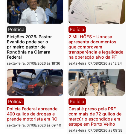
Política
Política
ELEIÇÕES 2026 – TCE
Marcos Rogério apresen
alerta candidatos sobre
Plano de Governo com
crise financeira do Estado
228 projetos, metas
públicas e
segunda-feira, 10/08/2026 às
acompanhamento de
07:22
resultados
sexta-feira, 07/08/2026 às 18:4
Política
Polícia
Eleições 2026: Pastor
2 MILHÕES – Unnesa
Evanildo pode ser o
apresenta documentos
primeiro pastor de
que comprovam
Rondônia na Câmara
transparência e legalida