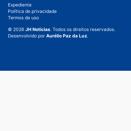
Fale com a nossa redação
Envie suas sugestões de pautas e denúncias, ou en
em contato com nosso departamento comercial pa
anunciar.
Fale Conosco
Rua Elias Gorayeb, 3381
Bairro: Liberdade
Porto Velho - RO
CEP: 76.803-852
+55 (69) 99992-9180