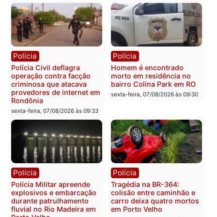
Federal
na operação alvo da PF
sexta-feira, 07/08/2026 às 18:36
sexta-feira, 07/08/2026 às 12:2
Polícia
Polícia
Polícia Federal apreende
Casal é preso pela PRF
400 quilos de drogas e
com mais de 72 quilos d
prende motorista em RO
mercúrio escondidos em
estepe em Porto Velho
sexta-feira, 07/08/2026 às 09:40
sexta-feira, 07/08/2026 às 09:3
Polícia
Polícia