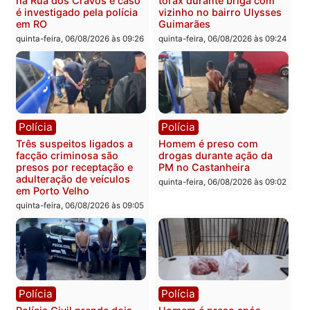
Política
Polícia
Ministro Dias Tofolli , do
Policiais militares
TSE, determina reabertura
recuperam moto furtada 
e processamento da ação
prendem trio na zona
que pode levar à perda do
Leste
mandato da prefeita de
quinta-feira, 06/08/2026 às 09:
Pimenta Bueno
quinta-feira, 06/08/2026 às 18:20
Polícia
Polícia
Jovem é encontrado morto
Homem é esfaqueado no
na Rua dos Cravos e caso
tórax durante briga com
é investigado pela polícia
vizinho no bairro Ulysse
em RO
Guimarães