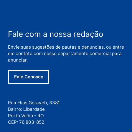
Nome
E-
mail
Site
Este site utiliza o Akismet para reduzir spam.
Saiba
como seus dados em comentários são processados
.