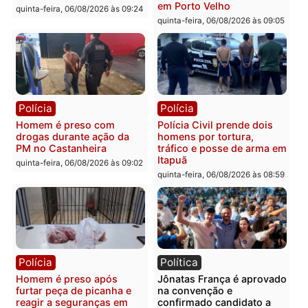
Polícia
Polícia
Policiais militares
Jovem é encontrado mor
recuperam moto furtada e
na Rua dos Cravos e cas
prendem trio na zona
é investigado pela políci
Leste
em RO
quinta-feira, 06/08/2026 às 09:28
quinta-feira, 06/08/2026 às 09:
Polícia
Polícia
Homem é esfaqueado no
Três suspeitos ligados a
tórax durante briga com
facção criminosa são
vizinho no bairro Ulysses
presos por receptação e
Guimarães
adulteração de veículos
em Porto Velho
quinta-feira, 06/08/2026 às 09:24
quinta-feira, 06/08/2026 às 09: