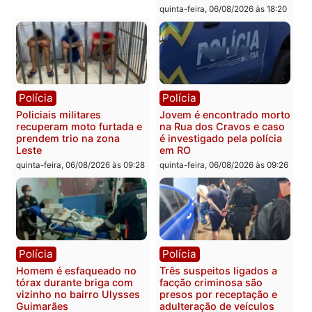
bairro Colina Park em RO
durante patrulhamento
fluvial no Rio Madeira e
sexta-feira, 07/08/2026 às 09:30
Porto Velho
sexta-feira, 07/08/2026 às 09:2
Polícia
Política
Tragédia na BR-364:
Ministro Dias Tofolli , do
colisão entre caminhão e
TSE, determina reabertu
carro deixa quatro mortos
e processamento da açã
em Porto Velho
que pode levar à perda d
mandato da prefeita de
quinta-feira, 06/08/2026 às 20:51
Pimenta Bueno
quinta-feira, 06/08/2026 às 18: