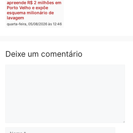
supermercado
deputado federal pelo
Republicanos
quinta-feira, 06/08/2026 às 08:56
quarta-feira, 05/08/2026 às 15:
Brasil
Política
TCE reúne candidatos ao
Violência domina o deba
Governo e apresenta
eleitoral e segurança vir
diagnóstico que pode
principal arma dos
mudar os rumos de
candidatos ao Governo 
Rondônia
Rondônia
quarta-feira, 05/08/2026 às 12:52
quarta-feira, 05/08/2026 às 12: