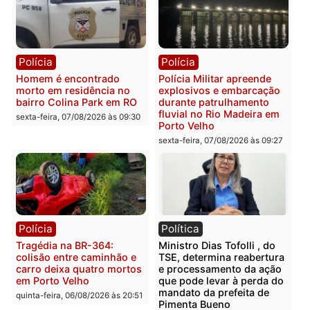
Polícia
Polícia
Casal é preso pela PRF
Polícia Civil deflagra
com mais de 72 quilos de
operação contra facção
mercúrio escondidos em
criminosa que atacava
estepe em Porto Velho
provedores de internet 
Rondônia
sexta-feira, 07/08/2026 às 09:38
sexta-feira, 07/08/2026 às 09:3
Polícia
Polícia
Homem é encontrado
Polícia Militar apreende
morto em residência no
explosivos e embarcaçã