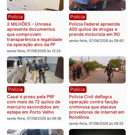
Política
Política
Marcos Rogério apresenta
Eleições 2026: Pastor
Plano de Governo com
Evanildo pode ser o
228 projetos, metas
primeiro pastor de
públicas e
Rondônia na Câmara
acompanhamento de
Federal
resultados
sexta-feira, 07/08/2026 às 18:3
sexta-feira, 07/08/2026 às 18:49
Polícia
Polícia
2 MILHÕES – Unnesa
Polícia Federal apreende
apresenta documentos
400 quilos de drogas e
que comprovam
prende motorista em RO
transparência e legalidade
sexta-feira, 07/08/2026 às 09:
na operação alvo da PF
sexta-feira, 07/08/2026 às 12:24