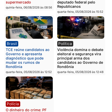
Polícia
Polícia
Homem é preso com
Polícia Civil prende dois
drogas durante ação da
homens por tortura,
PM no Castanheira
tráfico e posse de arma 
Itapuã
quinta-feira, 06/08/2026 às 09:02
quinta-feira, 06/08/2026 às 08:
Polícia
Política
Homem é preso após
Jônatas França é aprova
furtar peça de picanha e
na convenção e
reagir a seguranças em
confirmado candidato a