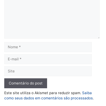
Porto Velho pode enfrentar
bicicleta de falso vended
seca prolongada, calor
de salgados em Porto
extremo e nova batalha
Velho
contra a fumaça
segunda-feira, 10/08/2026 às
segunda-feira, 10/08/2026 às
07:48
08:31
Política
ELEIÇÕES 2026 – TCE
alerta candidatos sobre
crise financeira do Estado
segunda-feira, 10/08/2026 às
07:22