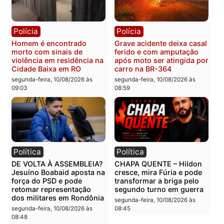
bairro
Distrito
segunda-feira, 10/08/2026 às
segunda-feira, 10/08/2026 às
09:17
09:13
Polícia
Polícia
Mulher é agredida por
Tentativa de homicídio
marido com socos, chutes
falha e agressor é
e tentativa de lesão no
imobilizado após escolh
pescoço em RO
alvo errado em RO
segunda-feira, 10/08/2026 às
segunda-feira, 10/08/2026 às
09:10
09:06