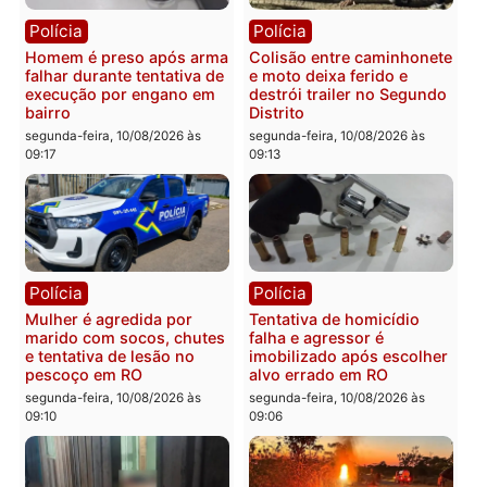
Polícia
Polícia
Homem é preso após
Homem morre afogado
agredir esposa e resistir à
após mergulhar em área
abordagem em Porto
de pesca na Vala do Jac
Velho
em Rondônia
segunda-feira, 10/08/2026 às
segunda-feira, 10/08/2026 às
09:26
09:21
Polícia
Polícia
Homem é preso após arma
Colisão entre caminhone
falhar durante tentativa de
e moto deixa ferido e
execução por engano em
destrói trailer no Segun