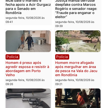
MORTE: cinco vidas
À VISTA: professores
perdidas em mais uma
merecem valorização, m
tragédia que escancara o
alunos não podem virar
perigo nas estradas de
instrumento político
Rondônia
segunda-feira, 10/08/2026 às
segunda-feira, 10/08/2026 às
09:46
09:48
Política
Política
MDB bate o martelo e
Justiça manda derrubar
fecha apoio a Acir Gurgacz
deepfake contra Marcos
para o Senado em
Rogério e senador reage:
Rondônia
“Fraude para enganar o
eleitor”
segunda-feira, 10/08/2026 às
09:41
segunda-feira, 10/08/2026 às
09:39