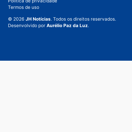
Fale com a nossa redação
Envie suas sugestões de pautas e denúncias, ou en
em contato com nosso departamento comercial pa
anunciar.
Fale Conosco
Rua Elias Gorayeb, 3381
Bairro: Liberdade
Porto Velho - RO
CEP: 76.803-852
+55 (69) 99992-9180