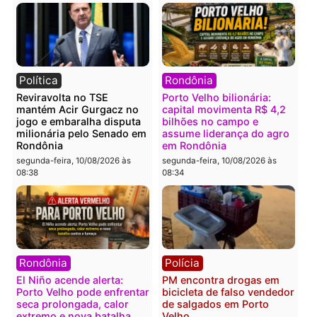
Polícia
Polícia
Homem é encontrado
Grave acidente deixa cas
morto com sinais de
ferido e com amputação
violência em residência na
após moto ser atingida p
Cidade Baixa em RO
carro na BR-364
segunda-feira, 10/08/2026 às
segunda-feira, 10/08/2026 às
09:03
08:59
Política
Política
DE VOLTA À ASSEMBLEIA?
CHAPA QUENTE – Hildo
Jesuíno Boabaid aposta na
cresce, mira Fúria e pod
força do PSD e pode
transformar a briga pelo
retomar representação
segundo turno em guerr
dos militares em Rondônia
segunda-feira, 10/08/2026 às
segunda-feira, 10/08/2026 às
08:45
08:48