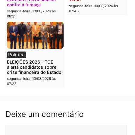
Política
Rondônia
Reviravolta no TSE
Porto Velho bilionária:
mantém Acir Gurgacz no
capital movimenta R$ 4,
jogo e embaralha disputa
bilhões no campo e
milionária pelo Senado em
assume liderança do agr
Rondônia
em Rondônia
segunda-feira, 10/08/2026 às
segunda-feira, 10/08/2026 às
08:38
08:34
Rondônia
Polícia
El Niño acende alerta:
PM encontra drogas em