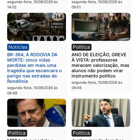
Notícias
Política
SiGMA North America
Com aval de Bolsonaro,
reunirá empresas e
Bruno Scheid cresce nas
especialistas da indústria
ruas e tenta transformar
no México em setembro de
força da direita em vaga
2026
no Senado
segunda-feira, 10/08/2026 às
segunda-feira, 10/08/2026 às
14:02
09:51
Notícias
Política
BR-364, A RODOVIA DA
ANO DE ELEIÇÃO, GREV