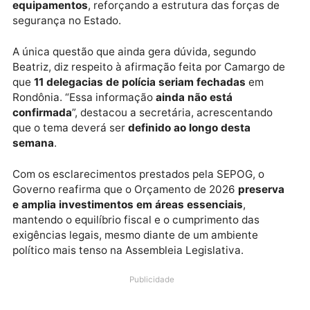
fase de benefícios
Em relação à segurança pública, a secretária inform
que explicou pessoalmente ao deputado
Delegado
Camargo
os detalhes do orçamento do setor. O
planejamento para 2026 prevê
uma terceira fase de
benefícios salariais aos servidores
, além de
investimentos significativos em pessoal e
equipamentos
, reforçando a estrutura das forças d
segurança no Estado.
A única questão que ainda gera dúvida, segundo
Beatriz, diz respeito à afirmação feita por Camargo 
que
11 delegacias de polícia seriam fechadas
em
Rondônia. “Essa informação
ainda não está
confirmada
”, destacou a secretária, acrescentando
que o tema deverá ser
definido ao longo desta
semana
.