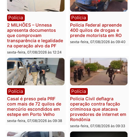
Política
Política
Marcos Rogério apresenta
Eleições 2026: Pastor
Plano de Governo com
Evanildo pode ser o
228 projetos, metas
primeiro pastor de
públicas e
Rondônia na Câmara
acompanhamento de
Federal
resultados
sexta-feira, 07/08/2026 às 18:3
sexta-feira, 07/08/2026 às 18:49
Polícia
Polícia
2 MILHÕES – Unnesa
Polícia Federal apreende
apresenta documentos
400 quilos de drogas e
que comprovam
prende motorista em RO
transparência e legalidade