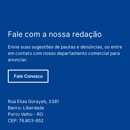
Nome
E-
mail
Site
Este site utiliza o Akismet para reduzir spam.
Saiba
como seus dados em comentários são processados
.