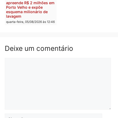
Homem é preso após
Jônatas França é aprova
furtar peça de picanha e
na convenção e
reagir a seguranças em
confirmado candidato a
supermercado
deputado federal pelo
Republicanos
quinta-feira, 06/08/2026 às 08:56
quarta-feira, 05/08/2026 às 15:
Brasil
Política
TCE reúne candidatos ao
Violência domina o deba
Governo e apresenta
eleitoral e segurança vir
diagnóstico que pode
principal arma dos
mudar os rumos de
candidatos ao Governo 
Rondônia
Rondônia
quarta-feira, 05/08/2026 às 12:52
quarta-feira, 05/08/2026 às 12: