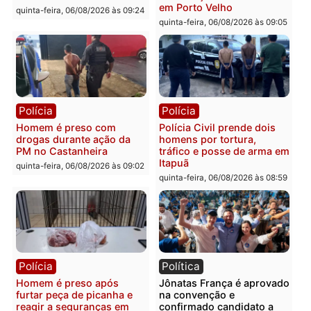
Polícia
Polícia
Policiais militares
Jovem é encontrado mor
recuperam moto furtada e
na Rua dos Cravos e cas
prendem trio na zona
é investigado pela políci
Leste
em RO
quinta-feira, 06/08/2026 às 09:28
quinta-feira, 06/08/2026 às 09:
Polícia
Polícia
Homem é esfaqueado no
Três suspeitos ligados a
tórax durante briga com
facção criminosa são
vizinho no bairro Ulysses
presos por receptação e
Guimarães
adulteração de veículos