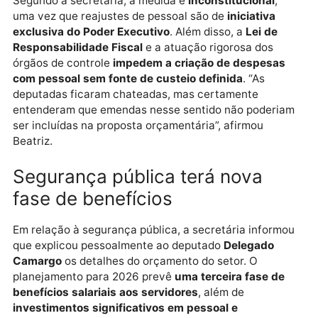
cortes orçamentários. No caso da saúde, a secretári
explicou que não foi possível acatar emendas das
deputadas
Cláudia de Jesus
e
Dra. Taíssa
, que
pretendiam incluir no orçamento, como obrigação,
reajustes salariais para servidores
.
Segundo a secretária, a medida é
inconstitucional
,
uma vez que reajustes de pessoal são de
iniciativa
exclusiva do Poder Executivo
. Além disso, a
Lei de
Responsabilidade Fiscal
e a atuação rigorosa dos
órgãos de controle
impedem a criação de despesas
com pessoal sem fonte de custeio definida
. “As
deputadas ficaram chateadas, mas certamente
entenderam que emendas nesse sentido não poderi
ser incluídas na proposta orçamentária”, afirmou
Beatriz.
Segurança pública terá nova