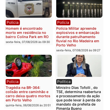
sexta-feira, 07/08/2026 às 09:
na operação alvo da PF
sexta-feira, 07/08/2026 às 12:24
Polícia
Polícia
Casal é preso pela PRF
Polícia Civil deflagra
com mais de 72 quilos de
operação contra facção
mercúrio escondidos em
criminosa que atacava
estepe em Porto Velho
provedores de internet 
Rondônia
sexta-feira, 07/08/2026 às 09:38
sexta-feira, 07/08/2026 às 09:3