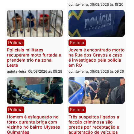
Polícia
Polícia
Homem é encontrado
Polícia Militar apreende
morto em residência no
explosivos e embarcaçã
bairro Colina Park em RO
durante patrulhamento
fluvial no Rio Madeira e
sexta-feira, 07/08/2026 às 09:30
Porto Velho
sexta-feira, 07/08/2026 às 09:2
Polícia
Política
Tragédia na BR-364:
Ministro Dias Tofolli , do
colisão entre caminhão e
TSE, determina reabertu
carro deixa quatro mortos
e processamento da açã
em Porto Velho
que pode levar à perda d
mandato da prefeita de
quinta-feira, 06/08/2026 às 20:51
Pimenta Bueno
quinta-feira, 06/08/2026 às 18: