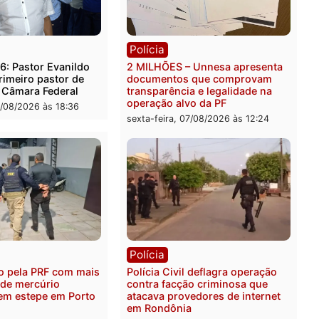
rer ler...
ica
Polícia
es 2026: Pastor Evanildo
2 MILHÕES – Unnesa apre
er o primeiro pastor de
documentos que compro
nia na Câmara Federal
transparência e legalidad
operação alvo da PF
feira, 07/08/2026 às 18:36
sexta-feira, 07/08/2026 às 1