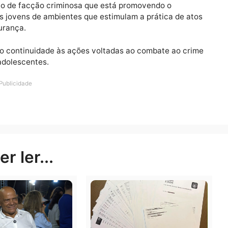
lo Juízo da Infância e Juventude de Ouro Preto do Oest
, iniciou o cumprimento dos mandados de internação, send
endida e alguns ainda estão sendo procurados.
ticulação de facção criminosa que está promovendo o
irar os jovens de ambientes que estimulam a prática d
ia segurança.
ões darão continuidade às ações voltadas ao combate ao
ças e adolescentes.
Publicidade