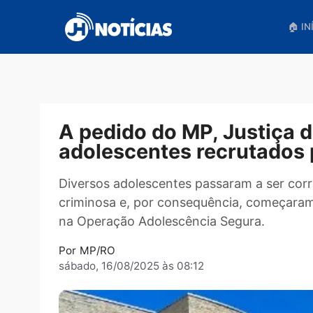
Pular
para
o
conteúdo
A pedido do MP, Justi
adolescentes recrutad
Diversos adolescentes passaram a se
criminosa e, por consequência, começa
na Operação Adolescência Segura.
Por
MP/RO
sábado, 16/08/2025 às 08:12