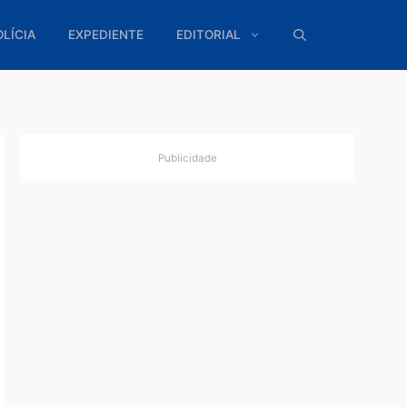
ÍTICA
POLÍCIA
EXPEDIENTE
EDITORIAL
Publicidade
a
ão
ultando