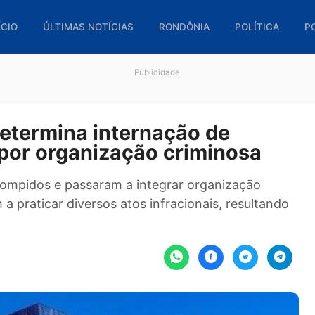
🏠 INÍCIO
ÚLTIMAS NOTÍCIAS
RONDÔNIA
POL
Publicidade
ça determina internação de
os por organização criminos
r corrompidos e passaram a integrar organizaç
ram a praticar diversos atos infracionais, res