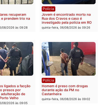
ia
Polícia
a Militar apreende
Tragédia na BR-364: colis
sivos e embarcação
entre caminhão e carro de
e patrulhamento fluvial no
quatro mortos em Porto V
adeira em Porto Velho
quinta-feira, 06/08/2026 às 2
feira, 07/08/2026 às 09:27
ia
Polícia
ais militares recuperam
Jovem é encontrado mort
urtada e prendem trio na
Rua dos Cravos e caso é
Leste
investigado pela polícia 
-feira, 06/08/2026 às 09:28
quinta-feira, 06/08/2026 às 