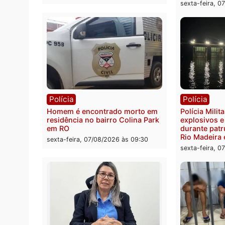
Polícia
Políc
Polícia Federal apreende 400
Casal
quilos de drogas e prende
de 72 
motorista em RO
escon
Velho
sexta-feira, 07/08/2026 às 09:40
sexta-