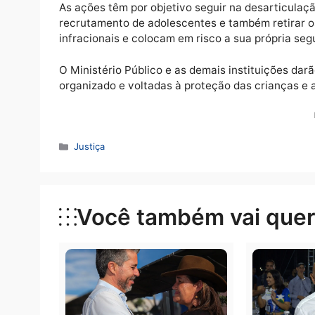
Segura.
Após deferidas 8 internações provisórias pe
Polícia Civil, com apoio da Polícia Militar
o momento parte dos adolescentes foi apre
As ações têm por objetivo seguir na desar
recrutamento de adolescentes e também ret
infracionais e colocam em risco a sua própr
O Ministério Público e as demais instituiç
organizado e voltadas à proteção das crian
Categorias
Justiça