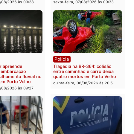
ia
Polícia
 é preso pela PRF com mais
Polícia Civil deflagra ope
quilos de mercúrio
contra facção criminosa 
didos em estepe em Porto
atacava provedores de int
em Rondônia
feira, 07/08/2026 às 09:38
sexta-feira, 07/08/2026 às 0