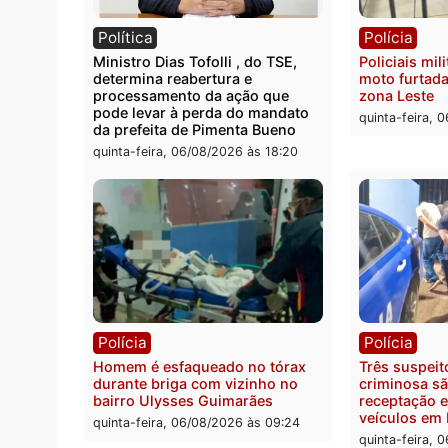
Polícia
Políc
Homem é encontrado morto em
Políci
residência no bairro Colina Park
explo
em RO
durant
Rio M
sexta-feira, 07/08/2026 às 09:30
sexta-
Política
Políc
Ministro Dias Tofolli , do TSE,
Polici
determina reabertura e
moto f
processamento da ação que
zona 
pode levar à perda do mandato
quinta
da prefeita de Pimenta Bueno