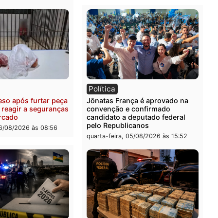
ia
Polícia
uspeitos ligados a facção
Homem é preso com drog
nosa são presos por
durante ação da PM no
ação e adulteração de
Castanheira
los em Porto Velho
quinta-feira, 06/08/2026 às 
-feira, 06/08/2026 às 09:05