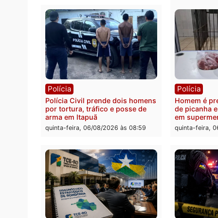
quinta-feira, 06/08/2026 às 18:20
Polícia
Políc
Homem é esfaqueado no tórax
Três s
durante briga com vizinho no
crimi
bairro Ulysses Guimarães
recept
veícu
quinta-feira, 06/08/2026 às 09:24
quinta