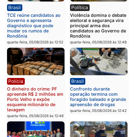
quinta-feira, 06/08/2026 às 08:
Polícia
Política
Homem é preso após
Jônatas França é aprova
furtar peça de picanha e
na convenção e
reagir a seguranças em
confirmado candidato a
supermercado
deputado federal pelo
Republicanos
quinta-feira, 06/08/2026 às 08:56
quarta-feira, 05/08/2026 às 15:
Brasil
Política