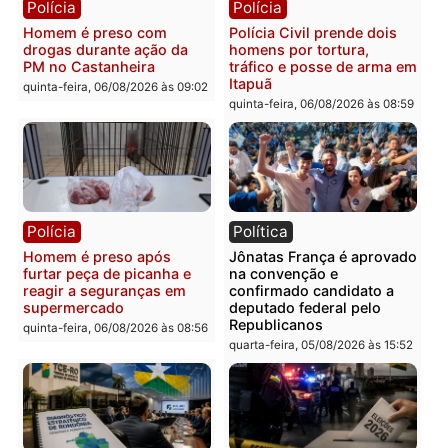
Polícia
Polícia
Homem é esfaqueado no
Três suspeitos ligados a
tórax durante briga com
facção criminosa são
vizinho no bairro Ulysses
presos por receptação e
Guimarães
adulteração de veículos
em Porto Velho
quinta-feira, 06/08/2026 às 09:24
quinta-feira, 06/08/2026 às 09:
Polícia
Polícia
Homem é preso com
Polícia Civil prende dois
drogas durante ação da
homens por tortura,
PM no Castanheira
tráfico e posse de arma 
Itapuã
quinta-feira, 06/08/2026 às 09:02