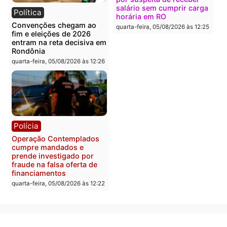
Política
Polícia
Flávio Bolsonaro escolhe
Furto de energia já levou
Alfredo Gaspar para vice
mais de 80 para a prisão
em chapa pura do PL
em 2026
quarta-feira, 05/08/2026 às 12:33
quarta-feira, 05/08/2026 às 12:
Polícia
Com apenas 28% do
efetivo, Polícia Civil de
Rondônia tem maior défic
Política
do país, aponta estudo
Justiça Eleitoral manda
quarta-feira, 05/08/2026 às 12:
retirar propaganda de
Fúria após convenção
quarta-feira, 05/08/2026 às 12:30