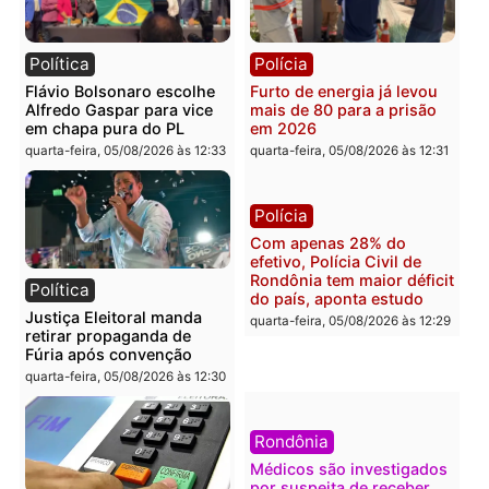
TCE reúne candidatos ao
Violência domina o deba
Governo e apresenta
eleitoral e segurança vir
diagnóstico que pode
principal arma dos
mudar os rumos de
candidatos ao Governo 
Rondônia
Rondônia
quarta-feira, 05/08/2026 às 12:52
quarta-feira, 05/08/2026 às 12:
Polícia
Brasil
O dinheiro do crime: PF
Confronto durante
apreende R$ 2 milhões em
operação termina com
Porto Velho e expõe
foragido baleado e gran
esquema milionário de
apreensão de drogas
lavagem
quarta-feira, 05/08/2026 às 12:
quarta-feira, 05/08/2026 às 12:46