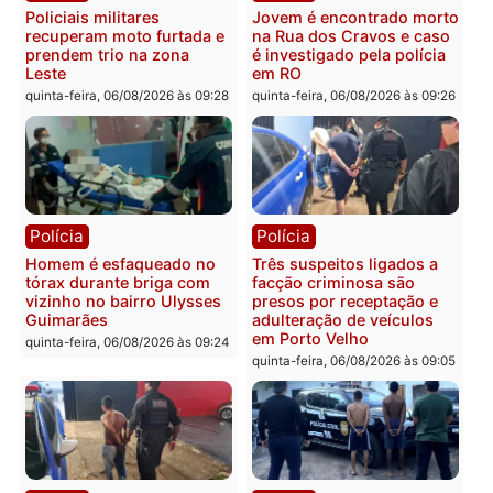
Polícia
Política
Tragédia na BR-364:
Ministro Dias Tofolli , do
colisão entre caminhão e
TSE, determina reabertu
carro deixa quatro mortos
e processamento da açã
em Porto Velho
que pode levar à perda d
mandato da prefeita de
quinta-feira, 06/08/2026 às 20:51
Pimenta Bueno
quinta-feira, 06/08/2026 às 18:
Polícia
Polícia
Policiais militares
Jovem é encontrado mor
recuperam moto furtada e
na Rua dos Cravos e cas
prendem trio na zona
é investigado pela políci
Leste
em RO
quinta-feira, 06/08/2026 às 09:28
quinta-feira, 06/08/2026 às 09: