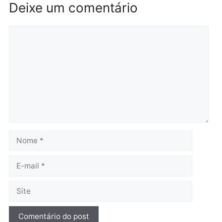
Rondônia
Médicos são investigado
por suspeita de receber
salário sem cumprir car
Política
horária em RO
Convenções chegam ao
quarta-feira, 05/08/2026 às 12:
fim e eleições de 2026
entram na reta decisiva em
Rondônia
quarta-feira, 05/08/2026 às 12:26
Polícia
Operação Contemplados
cumpre mandados e
prende investigado por
fraude na falsa oferta de
financiamentos