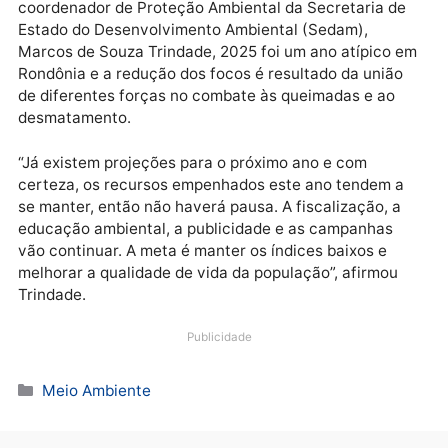
de 40 mil focos. Desde então, os números oscilam. A
data base é de 1º de janeiro a 20 de novembro.
Para fins de comparação, até 2025 o menor número 
focos havia sido registrado em 2013: 4 mil focos, qu
corresponde a 145,2% a mais que este ano.
Mas qual o motivo da redução?
De acordo com o
coordenador de Proteção Ambiental da Secretaria d
Estado do Desenvolvimento Ambiental (Sedam),
Marcos de Souza Trindade, 2025 foi um ano atípico 
Rondônia e a redução dos focos é resultado da união
de diferentes forças no combate às queimadas e ao
desmatamento.
“Já existem projeções para o próximo ano e com
certeza, os recursos empenhados este ano tendem 
se manter, então não haverá pausa. A fiscalização, a