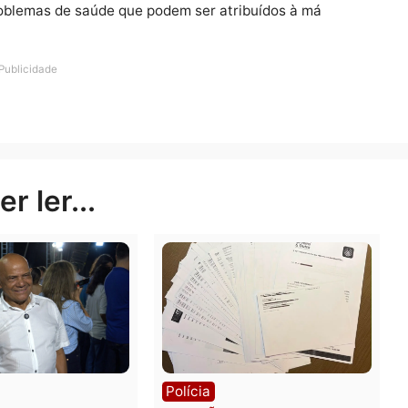
ória, dores no peito, problemas respiratórios e danos n
isco ambiental para a saúde na Europa. Além de causar
ovoca mortes evitáveis.
e sobre Qualidade do ar na Europa 2025. Ele inclui anál
entes atmosféricos e os impactos da poluição na saúd
as e problemas de saúde que podem ser atribuídos à má
e ano.
Publicidade
rer ler...