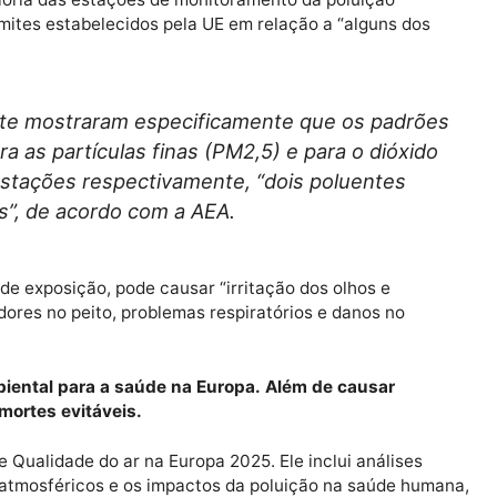
ciso fazer mais, especialmente nas cidades, para cumpri
os limites do bloco europeu recentemente revistos e exi
úde e “a aproximar os níveis de qualidade do ar dos val
“a maioria das estações de monitoramento da poluição
a os limites estabelecidos pela UE em relação a “algun
temente mostraram especificamente que os pa
para as partículas finas (PM2,5) e para o di
das estações respectivamente, “dois poluente
ocivos”, de acordo com a AEA.
mpo de exposição, pode causar “irritação dos olhos e