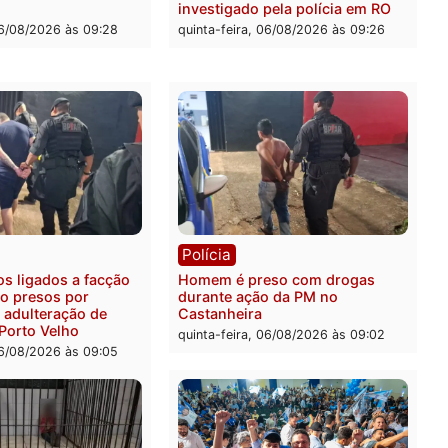
sivos e embarcação
entre caminhão e carro de
e patrulhamento fluvial no
quatro mortos em Porto V
adeira em Porto Velho
quinta-feira, 06/08/2026 às 2
feira, 07/08/2026 às 09:27
ia
Polícia
ais militares recuperam
Jovem é encontrado mort
urtada e prendem trio na
Rua dos Cravos e caso é
Leste
investigado pela polícia 
-feira, 06/08/2026 às 09:28
quinta-feira, 06/08/2026 às 