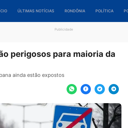
🏠 INÍCIO
ÚLTIMAS NOTÍCIAS
RONDÔNIA
POL
Publicidade
ar são perigosos para maiori
ão urbana ainda estão expostos