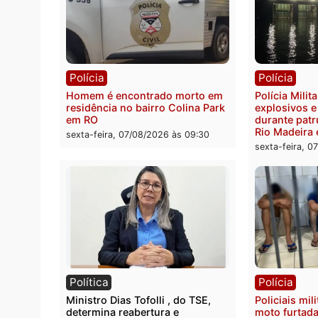
Polícia
Políc
Polícia Federal apreende 400
Casal
quilos de drogas e prende
de 72 
motorista em RO
escon
Velho
sexta-feira, 07/08/2026 às 09:40
sexta-
Polícia
Políc
Homem é encontrado morto em
Políci