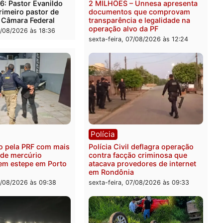
ica
Polícia
es 2026: Pastor Evanildo
2 MILHÕES – Unnesa apre
er o primeiro pastor de
documentos que compro
nia na Câmara Federal
transparência e legalidad
operação alvo da PF
feira, 07/08/2026 às 18:36
sexta-feira, 07/08/2026 às 1