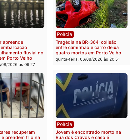
ia
Polícia
 é preso pela PRF com mais
Polícia Civil deflagra ope
quilos de mercúrio
contra facção criminosa 
didos em estepe em Porto
atacava provedores de int
em Rondônia
feira, 07/08/2026 às 09:38
sexta-feira, 07/08/2026 às 0
ia
Polícia
a Militar apreende
Tragédia na BR-364: colis