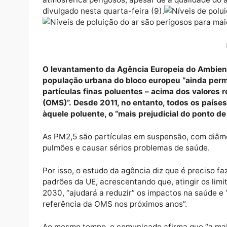
A grande maioria da população urbana da Un
atmosférica perigosos, apesar de a qualidad
divulgado nesta quarta-feira (9).
O levantamento da Agência Europeia do A
população urbana do bloco europeu “ain
partículas finas poluentes – acima dos 
(OMS)”. Desde 2011, no entanto, todos os
àquele poluente, o “mais prejudicial do p
As PM2,5 são partículas em suspensão, com
pulmões e causar sérios problemas de saúd