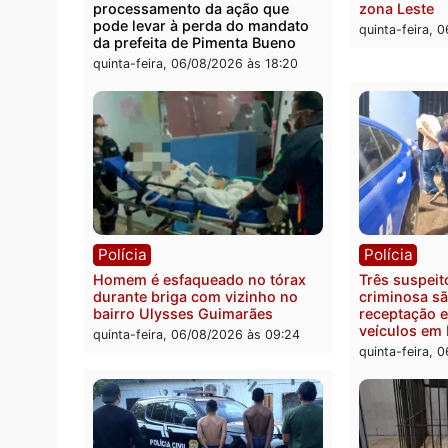
residência no bairro Colina Park
explo
em RO
durant
Rio M
sexta-feira, 07/08/2026 às 09:30
sexta-
Política
Políc
Ministro Dias Tofolli , do TSE,
Polici
determina reabertura e
moto f
processamento da ação que
zona 
pode levar à perda do mandato
quinta
da prefeita de Pimenta Bueno
quinta-feira, 06/08/2026 às 18:20