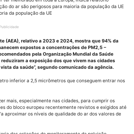
ião Europeia (UE) continua exposta a níveis de poluiç
e do ar ter melhorado em toda a Europa, indica relatóri
Publicidade
mbiente (AEA), relativo a 2023 e 2024, mostra que 9
da permanecem expostos a concentrações de PM2,5 –
valores recomendados pela Organização Mundial da Sa
 países reduziram a exposição dos que vivem nas cid
onto de vista da saúde”, segundo comunicado da agênc
 diâmetro inferior a 2,5 micrômetros que conseguem en
e.