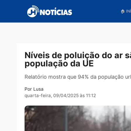
Pular
para
o
conteúdo
Níveis de poluição do 
população da UE
Relatório mostra que 94% da populaç
Por
Lusa
quarta-feira, 09/04/2025 às 11:12