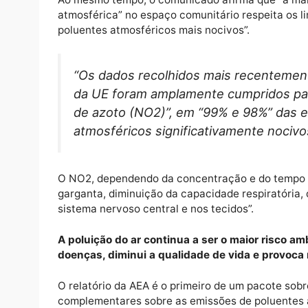
Por isso, o estudo da agência diz que é pre
padrões da UE, acrescentando que, atingir 
2030, “ajudará a reduzir” os impactos na sa
referência da OMS nos próximos anos”.
Ao mesmo tempo, o comunicado afirma que 
atmosférica” no espaço comunitário respeit
poluentes atmosféricos mais nocivos”.
“Os dados recolhidos mais recen
da UE foram amplamente cumpridos 
de azoto (NO2)”, em “99% e 98%” 
atmosféricos significativamente n
O NO2, dependendo da concentração e do te