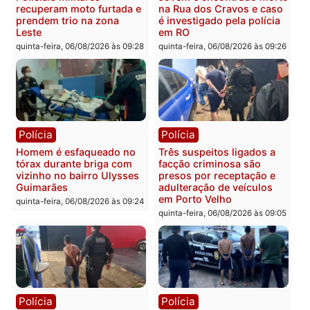
Tragédia na BR-364:
Ministro Dias Tofolli , do
colisão entre caminhão e
TSE, determina reabertu
carro deixa quatro mortos
e processamento da açã
em Porto Velho
que pode levar à perda d
mandato da prefeita de
quinta-feira, 06/08/2026 às 20:51
Pimenta Bueno
quinta-feira, 06/08/2026 às 18:
Polícia
Polícia
Policiais militares
Jovem é encontrado mor
recuperam moto furtada e
na Rua dos Cravos e cas
prendem trio na zona
é investigado pela políci
Leste
em RO
quinta-feira, 06/08/2026 às 09:28
quinta-feira, 06/08/2026 às 09: