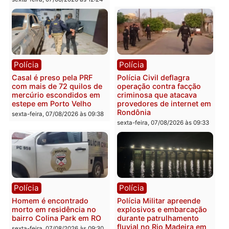
Polícia
Polícia
2 MILHÕES – Unnesa
Polícia Federal apreende
apresenta documentos
400 quilos de drogas e
que comprovam
prende motorista em RO
transparência e legalidade
sexta-feira, 07/08/2026 às 09:
na operação alvo da PF
sexta-feira, 07/08/2026 às 12:24
Polícia
Polícia
Casal é preso pela PRF
Polícia Civil deflagra
com mais de 72 quilos de
operação contra facção
mercúrio escondidos em
criminosa que atacava
estepe em Porto Velho
provedores de internet 
Rondônia
sexta-feira, 07/08/2026 às 09:38