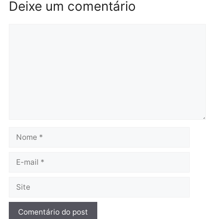
Governo e apresenta
eleitoral e segurança vir
diagnóstico que pode
principal arma dos
mudar os rumos de
candidatos ao Governo 
Rondônia
Rondônia
quarta-feira, 05/08/2026 às 12:52
quarta-feira, 05/08/2026 às 12:
Polícia
O dinheiro do crime: PF
apreende R$ 2 milhões em
Porto Velho e expõe
esquema milionário de
lavagem
quarta-feira, 05/08/2026 às 12:46