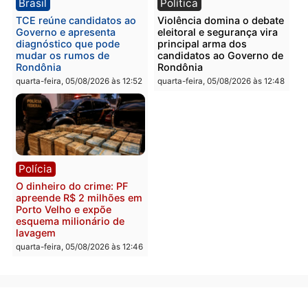
Polícia
Política
Homem é preso após
Jônatas França é aprova
furtar peça de picanha e
na convenção e
reagir a seguranças em
confirmado candidato a
supermercado
deputado federal pelo
Republicanos
quinta-feira, 06/08/2026 às 08:56
quarta-feira, 05/08/2026 às 15:
Brasil
Política
TCE reúne candidatos ao
Violência domina o deba