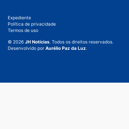
Fale com a nossa redação
Envie suas sugestões de pautas e denúncias, ou en
em contato com nosso departamento comercial pa
anunciar.
Fale Conosco
Rua Elias Gorayeb, 3381
Bairro: Liberdade
Porto Velho - RO
CEP: 76.803-852
+55 (69) 99992-9180