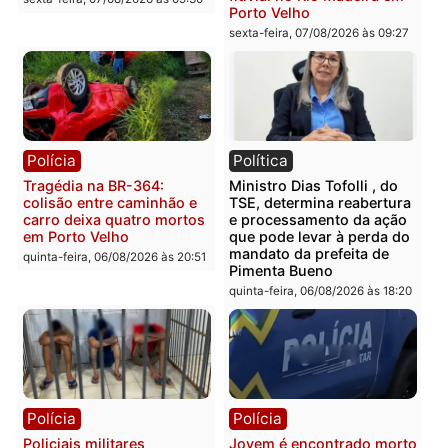
sexta-feira, 07/08/2026 às 09:3
Polícia
Polícia
Homem é encontrado
Polícia Militar apreende
morto em residência no
explosivos e embarcaçã
bairro Colina Park em RO
durante patrulhamento
fluvial no Rio Madeira e
sexta-feira, 07/08/2026 às 09:30
Porto Velho
sexta-feira, 07/08/2026 às 09:2
Polícia
Política