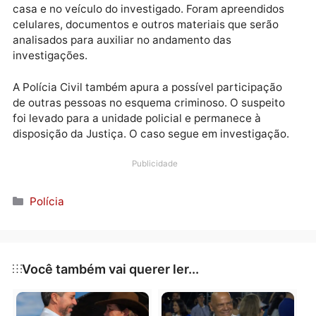
pressionava os devedores com ameaças e agressõe
psicológicas, causando medo entre os moradores.
Durante a operação, os policiais fizeram buscas na
casa e no veículo do investigado. Foram apreendidos
celulares, documentos e outros materiais que serão
analisados para auxiliar no andamento das
investigações.
A Polícia Civil também apura a possível participação
de outras pessoas no esquema criminoso. O suspeit
foi levado para a unidade policial e permanece à
disposição da Justiça. O caso segue em investigação
Publicidade
Categorias
Polícia