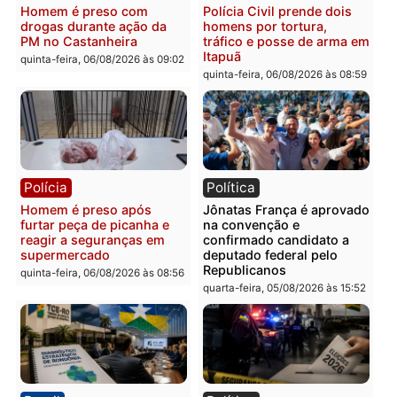
Polícia
Polícia
Homem é esfaqueado no
Três suspeitos ligados a
tórax durante briga com
facção criminosa são
vizinho no bairro Ulysses
presos por receptação e
Guimarães
adulteração de veículos
em Porto Velho
quinta-feira, 06/08/2026 às 09:24
quinta-feira, 06/08/2026 às 09:
Polícia
Polícia
Homem é preso com
Polícia Civil prende dois
drogas durante ação da
homens por tortura,
PM no Castanheira
tráfico e posse de arma 
Itapuã
quinta-feira, 06/08/2026 às 09:02
quinta-feira, 06/08/2026 às 08: