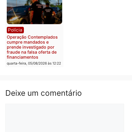
Polícia
Com apenas 28% do
efetivo, Polícia Civil de
Rondônia tem maior défic
Política
do país, aponta estudo
Justiça Eleitoral manda
quarta-feira, 05/08/2026 às 12:
retirar propaganda de
Fúria após convenção
quarta-feira, 05/08/2026 às 12:30
Rondônia
Médicos são investigado
por suspeita de receber
salário sem cumprir car
Política
horária em RO
Convenções chegam ao
quarta-feira, 05/08/2026 às 12:
fim e eleições de 2026
entram na reta decisiva em
Rondônia