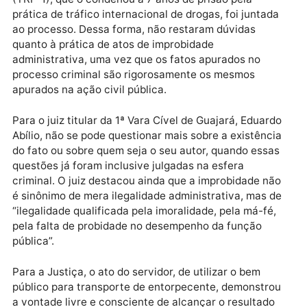
liga Porto Velho a Guajará-Mirim. Durante a
fiscalização foi encontrada uma carga de 67 kg de
cocaína, vinda da Bolívia.
A sentença do Tribunal Regional Federal da 1ª Regiã
(TRF-1), que o condenou a 7 anos de prisão pela
prática de tráfico internacional de drogas, foi juntad
ao processo. Dessa forma, não restaram dúvidas
quanto à prática de atos de improbidade
administrativa, uma vez que os fatos apurados no
processo criminal são rigorosamente os mesmos
apurados na ação civil pública.
Para o juiz titular da 1ª Vara Cível de Guajará, Eduar
Abílio, não se pode questionar mais sobre a existênc
do fato ou sobre quem seja o seu autor, quando essa
questões já foram inclusive julgadas na esfera
criminal. O juiz destacou ainda que a improbidade nã