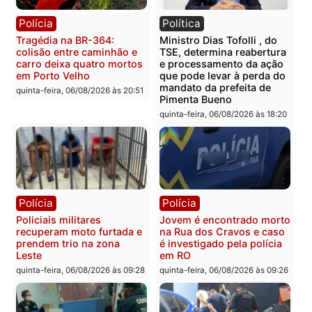
Categorias
Polícia
Você também vai querer ler...
Polícia
Política
Tragédia na BR-364:
Ministro Dias Tofolli , do
colisão entre caminhão e
TSE, determina reabertu
carro deixa quatro mortos
e processamento da açã
em Porto Velho
que pode levar à perda d
mandato da prefeita de
quinta-feira, 06/08/2026 às 20:51
Pimenta Bueno
quinta-feira, 06/08/2026 às 18: