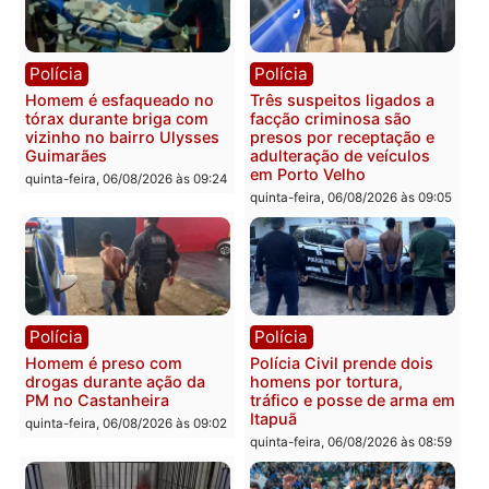
Polícia
Polícia
Policiais militares
Jovem é encontrado mor
recuperam moto furtada e
na Rua dos Cravos e cas
prendem trio na zona
é investigado pela políci
Leste
em RO
quinta-feira, 06/08/2026 às 09:28
quinta-feira, 06/08/2026 às 09:
Polícia
Polícia
Homem é esfaqueado no
Três suspeitos ligados a
tórax durante briga com
facção criminosa são
vizinho no bairro Ulysses
presos por receptação e