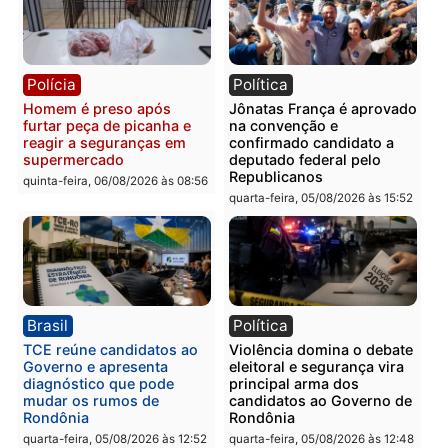
Guimarães
adulteração de veículos
em Porto Velho
quinta-feira, 06/08/2026 às 09:24
quinta-feira, 06/08/2026 às 09:
Polícia
Polícia
Homem é preso com
Polícia Civil prende dois
drogas durante ação da
homens por tortura,
PM no Castanheira
tráfico e posse de arma 
Itapuã
quinta-feira, 06/08/2026 às 09:02
quinta-feira, 06/08/2026 às 08:
Polícia
Política