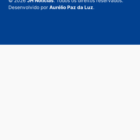
Envie suas sugestões de pautas e denúncias, ou en
em contato com nosso departamento comercial pa
anunciar.
Fale Conosco
Rua Elias Gorayeb, 3381
Bairro: Liberdade
Porto Velho - RO
CEP: 76.803-852
+55 (69) 99992-9180