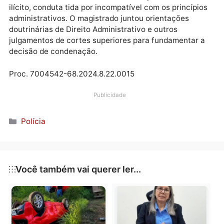
é sinônimo de mera ilegalidade administrativa, mas 
“ilegalidade qualificada pela imoralidade, pela má-fé,
pela falta de probidade no desempenho da função
pública”.
Para a Justiça, o ato do servidor, de utilizar o bem
público para transporte de entorpecente, demonstro
a vontade livre e consciente de alcançar o resultado
ilícito, conduta tida por incompatível com os princípi
administrativos. O magistrado juntou orientações
doutrinárias de Direito Administrativo e outros
julgamentos de cortes superiores para fundamentar 
decisão de condenação.
Proc. 7004542-68.2024.8.22.0015
Publicidade