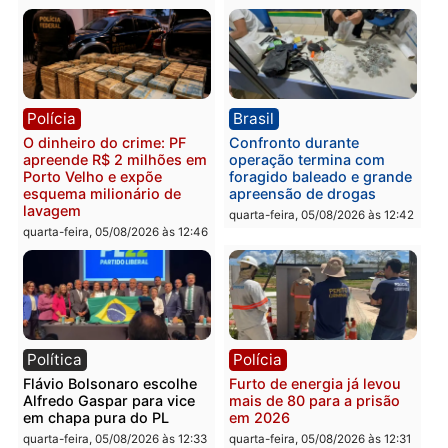
Homem é preso após
Jônatas França é aprova
furtar peça de picanha e
na convenção e
reagir a seguranças em
confirmado candidato a
supermercado
deputado federal pelo
Republicanos
quinta-feira, 06/08/2026 às 08:56
quarta-feira, 05/08/2026 às 15:
Brasil
Política
TCE reúne candidatos ao
Violência domina o deba
Governo e apresenta
eleitoral e segurança vir
diagnóstico que pode
principal arma dos
mudar os rumos de
candidatos ao Governo 
Rondônia
Rondônia
quarta-feira, 05/08/2026 às 12:52
quarta-feira, 05/08/2026 às 12: