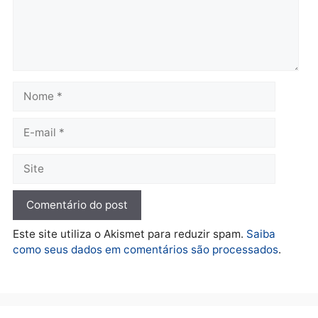
quarta-feira, 05/08/2026 às 12:26
Polícia
Operação Contemplados
cumpre mandados e
prende investigado por
fraude na falsa oferta de
financiamentos
quarta-feira, 05/08/2026 às 12:22
Deixe um comentário