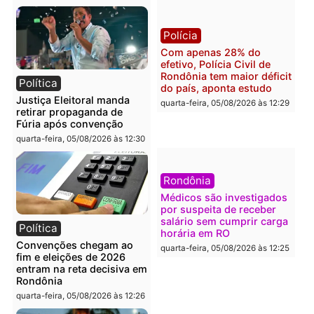
Polícia
Brasil
O dinheiro do crime: PF
Confronto durante
apreende R$ 2 milhões em
operação termina com
Porto Velho e expõe
foragido baleado e gran
esquema milionário de
apreensão de drogas
lavagem
quarta-feira, 05/08/2026 às 12:
quarta-feira, 05/08/2026 às 12:46
Política
Polícia
Flávio Bolsonaro escolhe
Furto de energia já levou
Alfredo Gaspar para vice
mais de 80 para a prisão
em chapa pura do PL
em 2026
quarta-feira, 05/08/2026 às 12:33
quarta-feira, 05/08/2026 às 12: