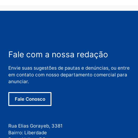
Nome
E-
mail
Site
Este site utiliza o Akismet para reduzir spam.
Saiba
como seus dados em comentários são processados
.