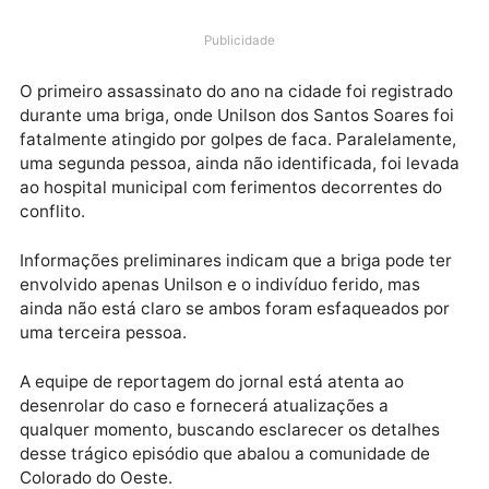
Uma tragédia marcou o início de 2024 em Colorado 
Oeste, com um homicídio ocorrido em um bar no Bair
São José. O crime aconteceu na esquina das avenid
Vilhena com a Rio de Janeiro.
Publicidade
O primeiro assassinato do ano na cidade foi registra
durante uma briga, onde Unilson dos Santos Soares f
fatalmente atingido por golpes de faca. Paralelament
uma segunda pessoa, ainda não identificada, foi lev
ao hospital municipal com ferimentos decorrentes d
conflito.
Informações preliminares indicam que a briga pode t
envolvido apenas Unilson e o indivíduo ferido, mas
ainda não está claro se ambos foram esfaqueados p
uma terceira pessoa.