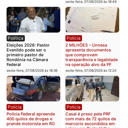
Política
Política
ELEIÇÕES 2026 – TCE
Marcos Rogério apresen
alerta candidatos sobre
Plano de Governo com
crise financeira do Estado
228 projetos, metas
públicas e
segunda-feira, 10/08/2026 às
acompanhamento de
07:22
resultados
sexta-feira, 07/08/2026 às 18:4
Política
Polícia
Eleições 2026: Pastor
2 MILHÕES – Unnesa
Evanildo pode ser o
apresenta documentos
primeiro pastor de
que comprovam
Rondônia na Câmara
transparência e legalida