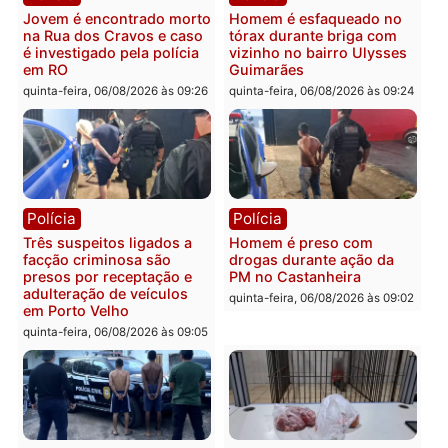
Política
Polícia
Ministro Dias Tofolli , do
Policiais militares
TSE, determina reabertura
recuperam moto furtada 
e processamento da ação
prendem trio na zona
que pode levar à perda do
Leste
mandato da prefeita de
quinta-feira, 06/08/2026 às 09:
Pimenta Bueno
quinta-feira, 06/08/2026 às 18:20
Polícia
Polícia
Jovem é encontrado morto
Homem é esfaqueado no
na Rua dos Cravos e caso
tórax durante briga com
é investigado pela polícia
vizinho no bairro Ulysse
em RO
Guimarães