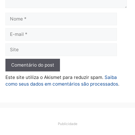
Política
Violência domina o debate
eleitoral e segurança vira
principal arma dos
candidatos ao Governo de
Rondônia
quarta-feira, 05/08/2026 às 12:48
Deixe um comentário
Comentário