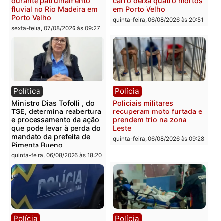
operação contra facção
morto em residência no
criminosa que atacava
bairro Colina Park em R
provedores de internet em
sexta-feira, 07/08/2026 às 09:3
Rondônia
sexta-feira, 07/08/2026 às 09:33
Polícia
Polícia
Polícia Militar apreende
Tragédia na BR-364:
explosivos e embarcação
colisão entre caminhão e
durante patrulhamento
carro deixa quatro mort
fluvial no Rio Madeira em
em Porto Velho
Porto Velho
quinta-feira, 06/08/2026 às 20:
sexta-feira, 07/08/2026 às 09:27