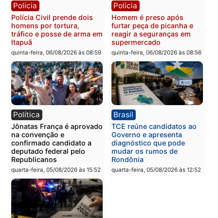
quinta-feira, 06/08/2026 às 09:26
quinta-feira, 06/08/2026 às 09
Polícia
Polícia
Três suspeitos ligados a
Homem é preso com
facção criminosa são
drogas durante ação da
presos por receptação e
PM no Castanheira
adulteração de veículos
quinta-feira, 06/08/2026 às 09:
em Porto Velho
quinta-feira, 06/08/2026 às 09:05
Polícia
Polícia
Polícia Civil prende dois
Homem é preso após