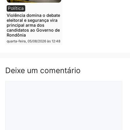
homens por tortura,
furtar peça de picanha e
tráfico e posse de arma em
reagir a seguranças em
Itapuã
supermercado
quinta-feira, 06/08/2026 às 08:59
quinta-feira, 06/08/2026 às 08:
Política
Brasil
Jônatas França é aprovado
TCE reúne candidatos a
na convenção e
Governo e apresenta
confirmado candidato a
diagnóstico que pode
deputado federal pelo
mudar os rumos de
Republicanos
Rondônia
quarta-feira, 05/08/2026 às 15:52
quarta-feira, 05/08/2026 às 12: