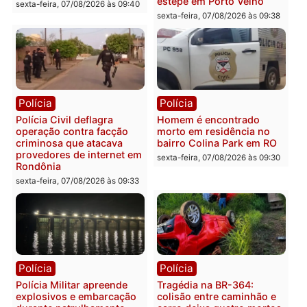
Federal
na operação alvo da PF
sexta-feira, 07/08/2026 às 18:36
sexta-feira, 07/08/2026 às 12:2
Polícia
Polícia
Polícia Federal apreende
Casal é preso pela PRF
400 quilos de drogas e
com mais de 72 quilos d
prende motorista em RO
mercúrio escondidos em
estepe em Porto Velho
sexta-feira, 07/08/2026 às 09:40
sexta-feira, 07/08/2026 às 09:3
Polícia
Polícia
Polícia Civil deflagra
Homem é encontrado