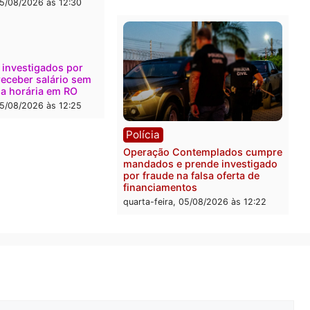
e apreensão de drogas
do PL
-feira, 05/08/2026 às 12:42
quarta-feira, 05/08/2026 às 
Polícia
Com apenas 28% do efeti
Polícia Civil de Rondônia
maior déficit do país, apo
estudo
quarta-feira, 05/08/2026 às 
ica
a Eleitoral manda retirar
ganda de Fúria após
nção
-feira, 05/08/2026 às 12:30
ônia