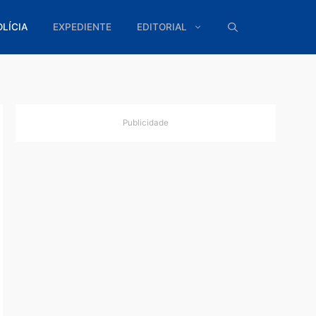
ÍTICA
POLÍCIA
EXPEDIENTE
EDITORIAL
Publicidade
 RO
usto.