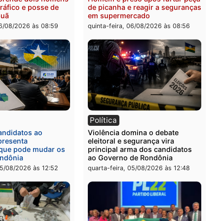
quinta-feira, 06/08/2026 às 
ia
Polícia
a Civil prende dois homens
Homem é preso após furt
rtura, tráfico e posse de
de picanha e reagir a seg
em Itapuã
em supermercado
-feira, 06/08/2026 às 08:59
quinta-feira, 06/08/2026 às 