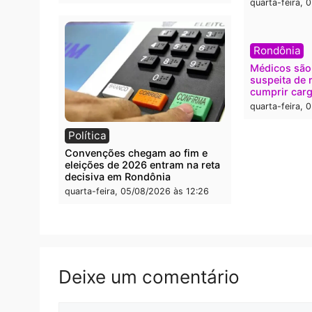
Velho e expõe esquema
grand
milionário de lavagem
quarta
quarta-feira, 05/08/2026 às 12:46
Polícia
Polít
Furto de energia já levou mais de
Justiç
80 para a prisão em 2026
propa
conve
quarta-feira, 05/08/2026 às 12:31
quarta
Rond