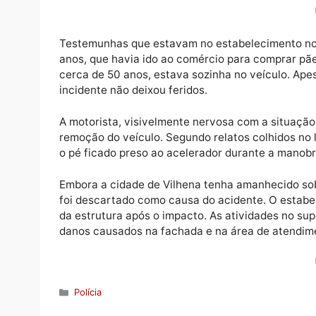
das 7h, um carro de passeio invadiu um sup
Imagens do sistema de segurança flagraram
causando danos materiais e interrompendo 
Testemunhas que estavam no estabelecimen
anos, que havia ido ao comércio para comp
cerca de 50 anos, estava sozinha no veícul
incidente não deixou feridos.
A motorista, visivelmente nervosa com a si
remoção do veículo. Segundo relatos colhido
o pé ficado preso ao acelerador durante a m
Embora a cidade de Vilhena tenha amanhecid
foi descartado como causa do acidente. O 
da estrutura após o impacto. As atividade