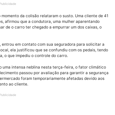
ermercado após derrubar a porta de vidro da entrada pr
 o momento em que o veículo atravessa a estrutura fro
o funcionamento do local.
Publicidade
to no momento da colisão relataram o susto. Uma clie
rar pães, afirmou que a condutora, uma mulher aparent
o. Apesar de o carro ter chegado a empurrar um dos cai
tuação, entrou em contato com sua seguradora para soli
s no local, ela justificou que se confundiu com os peda
anobra, o que impediu o controle do carro.
o sob uma intensa neblina nesta terça-feira, o fator c
estabelecimento passou por avaliação para garantir a 
s no supermercado foram temporariamente afetadas dev