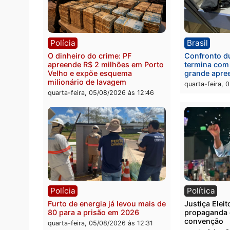
Política
Brasi
Jônatas França é aprovado na
TCE r
convenção e confirmado
Gover
candidato a deputado federal
diagn
pelo Republicanos
rumos
quarta-feira, 05/08/2026 às 15:52
quarta
Polícia
Brasi
O dinheiro do crime: PF
Confr
apreende R$ 2 milhões em Porto
termi