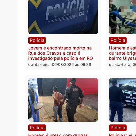
Polícia
Polít
Tragédia na BR-364: colisão
Minist
entre caminhão e carro deixa
determ
quatro mortos em Porto Velho
proce
pode 
quinta-feira, 06/08/2026 às 20:51
da pre
quinta-
Polícia
Políc
Jovem é encontrado morto na
Homem
Rua dos Cravos e caso é
duran
investigado pela polícia em RO
bairr
quinta-feira, 06/08/2026 às 09:26
quinta