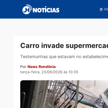
Pular
para
o
conteúdo
Carro invade supermer
Testemunhas que estavam no estabel
Por
News Rondônia
terça-feira, 23/06/2026 às 10:35