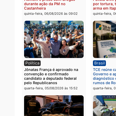
Polícia
Políc
Homem é preso com drogas
Políci
durante ação da PM no
por to
Castanheira
arma 
quinta-feira, 06/08/2026 às 09:02
quinta