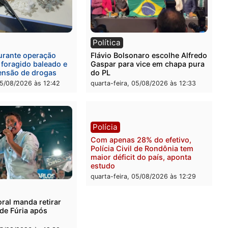
l
Política
eúne candidatos ao
Violência domina o debat
no e apresenta
eleitoral e segurança vira
óstico que pode mudar os
principal arma dos candi
 de Rondônia
ao Governo de Rondônia
-feira, 05/08/2026 às 12:52
quarta-feira, 05/08/2026 às 
l
Política
onto durante operação
Flávio Bolsonaro escolhe 
na com foragido baleado e
Gaspar para vice em chap