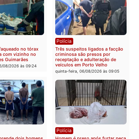
ica
Polícia
ro Dias Tofolli , do TSE,
Policiais militares recupe
ina reabertura e
moto furtada e prendem t
ssamento da ação que
zona Leste
levar à perda do mandato
quinta-feira, 06/08/2026 às 
feita de Pimenta Bueno
feira, 06/08/2026 às 18:20
ia
Polícia
 é esfaqueado no tórax
Três suspeitos ligados a 
te briga com vizinho no
criminosa são presos por
o Ulysses Guimarães
receptação e adulteração
veículos em Porto Velho
-feira, 06/08/2026 às 09:24