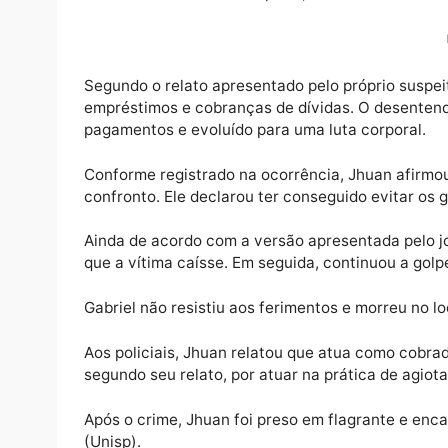
Uma discussão relacionada à cobrança de d
Jimenez, de 35 anos, na noite de quinta-feir
central de Vilhena. O suspeito, identificado
Segundo o relato apresentado pelo próprio s
empréstimos e cobranças de dívidas. O des
pagamentos e evoluído para uma luta corpo
Conforme registrado na ocorrência, Jhuan 
confronto. Ele declarou ter conseguido evit
Ainda de acordo com a versão apresentada p
que a vítima caísse. Em seguida, continuou 
Gabriel não resistiu aos ferimentos e morreu