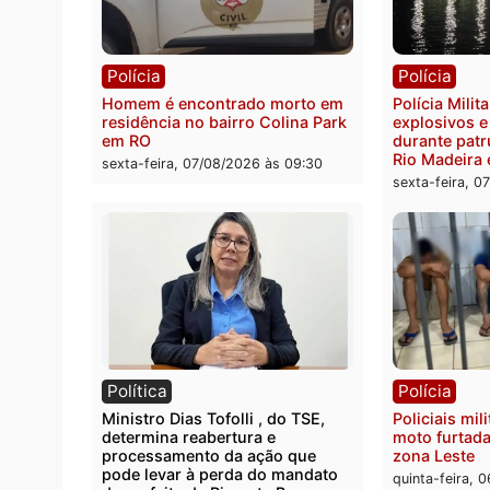
Polícia
Políc
Polícia Federal apreende 400
Casal
quilos de drogas e prende
de 72 
motorista em RO
escon
Velho
sexta-feira, 07/08/2026 às 09:40
sexta-
Polícia
Políc
Homem é encontrado morto em
Políci
residência no bairro Colina Park
explo
em RO
durant
Rio M
sexta-feira, 07/08/2026 às 09:30
sexta-