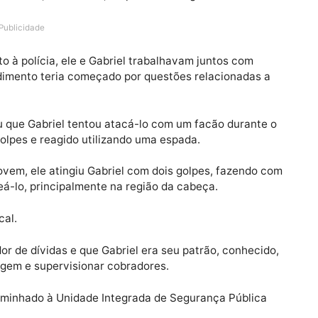
ívidas terminou com a morte do colombiano Gabriel Jos
a (4), na rua Rosilene Araújo de Castro, bairro São José
 como Jhuan A., de 22 anos, foi preso em flagrante.
Publicidade
uspeito à polícia, ele e Gabriel trabalhavam juntos com
entendimento teria começado por questões relacionada
ral.
afirmou que Gabriel tentou atacá-lo com um facão dura
ar os golpes e reagido utilizando uma espada.
elo jovem, ele atingiu Gabriel com dois golpes, fazen
a golpeá-lo, principalmente na região da cabeça.
 no local.