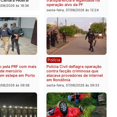
ica
Polícia
es 2026: Pastor Evanildo
2 MILHÕES – Unnesa apre
er o primeiro pastor de
documentos que compro
nia na Câmara Federal
transparência e legalidad
operação alvo da PF
feira, 07/08/2026 às 18:36
sexta-feira, 07/08/2026 às 1