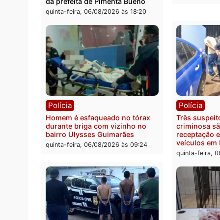
Política
Políc
Ministro Dias Tofolli , do TSE,
Polici
determina reabertura e
moto f
processamento da ação que
zona 
pode levar à perda do mandato
quinta
da prefeita de Pimenta Bueno
quinta-feira, 06/08/2026 às 18:20