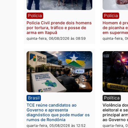
Polícia
Políc
Homem é esfaqueado no tórax
Três s
durante briga com vizinho no
crimi
bairro Ulysses Guimarães
recept
veícu
quinta-feira, 06/08/2026 às 09:24
quinta
Polícia
Políc
Polícia Civil prende dois homens
Homem