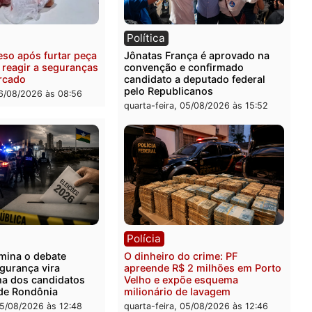
ia
Polícia
uspeitos ligados a facção
Homem é preso com drog
nosa são presos por
durante ação da PM no
ação e adulteração de
Castanheira
los em Porto Velho
quinta-feira, 06/08/2026 às 
-feira, 06/08/2026 às 09:05
ia
Política
 é preso após furtar peça
Jônatas França é aprovad