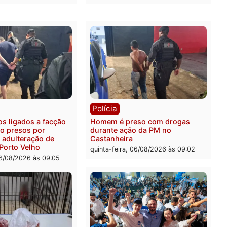
ia
Polícia
ais militares recuperam
Jovem é encontrado mort
urtada e prendem trio na
Rua dos Cravos e caso é
Leste
investigado pela polícia 
-feira, 06/08/2026 às 09:28
quinta-feira, 06/08/2026 às 