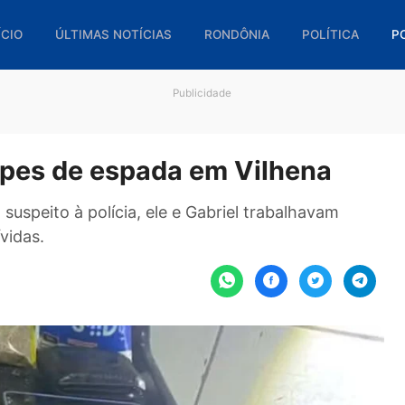
🏠 INÍCIO
ÚLTIMAS NOTÍCIAS
RONDÔNIA
POL
Publicidade
 golpes de espada em Vilhen
prio suspeito à polícia, ele e Gabriel trabalhav
de dívidas.