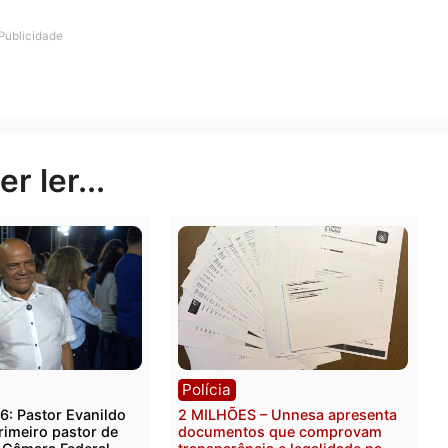
cobrador de dívidas e que Gabriel era seu patrão, conhe
e agiotagem e supervisionar cobradores.
e e encaminhado à Unidade Integrada de Segurança Públ
Publicidade
rer ler...