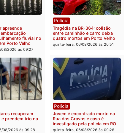
ia
Polícia
 é preso pela PRF com mais
Polícia Civil deflagra ope
quilos de mercúrio
contra facção criminosa 
didos em estepe em Porto
atacava provedores de int
em Rondônia
feira, 07/08/2026 às 09:38
sexta-feira, 07/08/2026 às 0
ia
Polícia
a Militar apreende
Tragédia na BR-364: colis
sivos e embarcação
entre caminhão e carro de
e patrulhamento fluvial no
quatro mortos em Porto V
adeira em Porto Velho
quinta-feira, 06/08/2026 às 2
feira, 07/08/2026 às 09:27