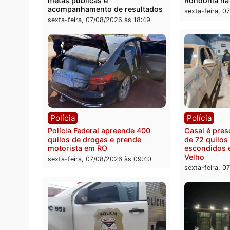
Política
Polít
Marcos Rogério apresenta Plano
Eleiçõ
de Governo com 228 projetos,
pode s
metas públicas e
Rondô
acompanhamento de resultados
sexta-
sexta-feira, 07/08/2026 às 18:49