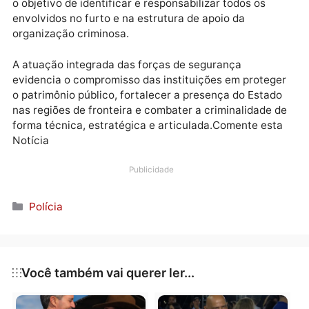
munições e uma motocicleta suspeita de ter sido
utilizada no apoio logístico à prática criminosa,
reforçando a gravidade da ocorrência.
Os veículos foram submetidos à perícia e
encaminhados para os procedimentos legais, com
vistas à restituição à SEDAM. As investigações
prosseguem sob responsabilidade da Polícia Civil, c
o objetivo de identificar e responsabilizar todos os
envolvidos no furto e na estrutura de apoio da
organização criminosa.
A atuação integrada das forças de segurança
evidencia o compromisso das instituições em proteg
o patrimônio público, fortalecer a presença do Estad
nas regiões de fronteira e combater a criminalidade 
forma técnica, estratégica e articulada.Comente est
Notícia