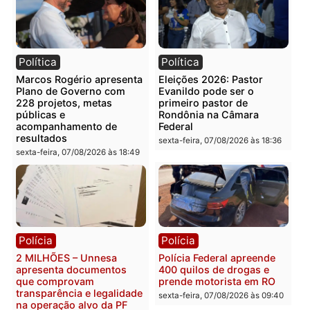
Publicidade
Categorias
Polícia
Você também vai querer ler...
Política
Política
Marcos Rogério apresenta
Eleições 2026: Pastor
Plano de Governo com
Evanildo pode ser o
228 projetos, metas
primeiro pastor de
públicas e
Rondônia na Câmara