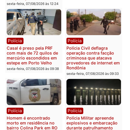
acompanhamento de
Federal
resultados
sexta-feira, 07/08/2026 às 18:3
sexta-feira, 07/08/2026 às 18:49
Polícia
Polícia
2 MILHÕES – Unnesa
Polícia Federal apreende
apresenta documentos
400 quilos de drogas e
que comprovam
prende motorista em RO
transparência e legalidade
sexta-feira, 07/08/2026 às 09:
na operação alvo da PF
sexta-feira, 07/08/2026 às 12:24