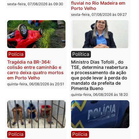
Polícia
Polícia
Casal é preso pela PRF
Polícia Civil deflagra
com mais de 72 quilos de
operação contra facção
mercúrio escondidos em
criminosa que atacava
estepe em Porto Velho
provedores de internet 
Rondônia
sexta-feira, 07/08/2026 às 09:38
sexta-feira, 07/08/2026 às 09:3
Polícia
Polícia
Homem é encontrado
Polícia Militar apreende
morto em residência no
explosivos e embarcaçã
bairro Colina Park em RO
durante patrulhamento
fluvial no Rio Madeira e
sexta-feira, 07/08/2026 às 09:30
Porto Velho
sexta-feira, 07/08/2026 às 09:2