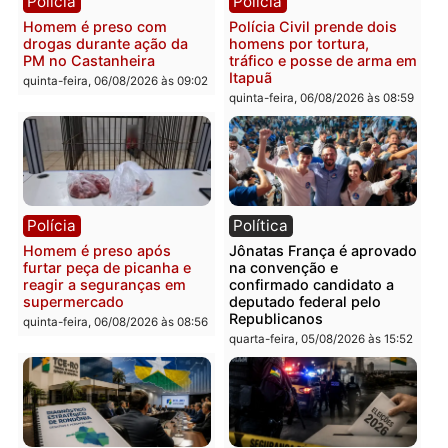
Leste
em RO
quinta-feira, 06/08/2026 às 09:28
quinta-feira, 06/08/2026 às 09:
Polícia
Polícia
Homem é esfaqueado no
Três suspeitos ligados a
tórax durante briga com
facção criminosa são
vizinho no bairro Ulysses
presos por receptação e
Guimarães
adulteração de veículos
em Porto Velho
quinta-feira, 06/08/2026 às 09:24
quinta-feira, 06/08/2026 às 09: