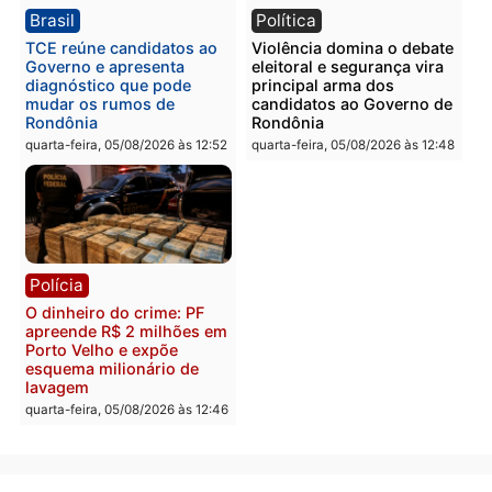
Polícia
Polícia
Homem é preso com
Polícia Civil prende dois
drogas durante ação da
homens por tortura,
PM no Castanheira
tráfico e posse de arma 
Itapuã
quinta-feira, 06/08/2026 às 09:02
quinta-feira, 06/08/2026 às 08:
Polícia
Política
Homem é preso após
Jônatas França é aprova
furtar peça de picanha e
na convenção e
reagir a seguranças em
confirmado candidato a
supermercado
deputado federal pelo
Republicanos
quinta-feira, 06/08/2026 às 08:56
quarta-feira, 05/08/2026 às 15: