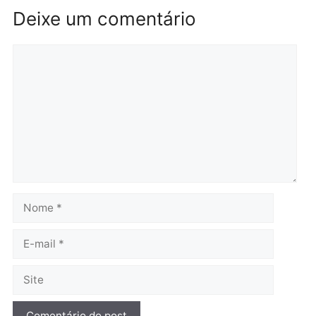
Brasil
Política
TCE reúne candidatos ao
Violência domina o deba
Governo e apresenta
eleitoral e segurança vir
diagnóstico que pode
principal arma dos
mudar os rumos de
candidatos ao Governo 
Rondônia
Rondônia
quarta-feira, 05/08/2026 às 12:52
quarta-feira, 05/08/2026 às 12:
Polícia
O dinheiro do crime: PF
apreende R$ 2 milhões em
Porto Velho e expõe
esquema milionário de
lavagem