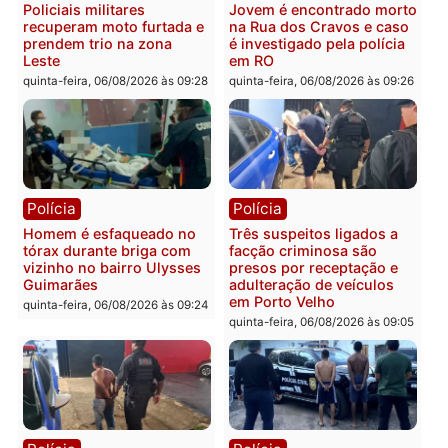
Polícia
Política
Tragédia na BR-364:
Ministro Dias Tofolli , do
colisão entre caminhão e
TSE, determina reabertu
carro deixa quatro mortos
e processamento da açã
em Porto Velho
que pode levar à perda d
mandato da prefeita de
quinta-feira, 06/08/2026 às 20:51
Pimenta Bueno
quinta-feira, 06/08/2026 às 18:
Polícia
Polícia
Policiais militares
Jovem é encontrado mor
recuperam moto furtada e
na Rua dos Cravos e cas
prendem trio na zona
é investigado pela políci