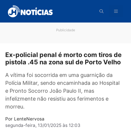
Pular
para
o
conteúdo
Publicidade
Ex-policial penal é morto com tiros 
pistola .45 na zona sul de Porto Velh
A vítima foi socorrida em uma guarnição da
Polícia Militar, sendo encaminhada ao Hospita
e Pronto Socorro João Paulo II, mas
infelizmente não resistiu aos ferimentos e
morreu.