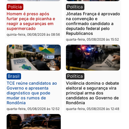
tórax durante briga com
facção criminosa são
vizinho no bairro Ulysses
presos por receptação e
Guimarães
adulteração de veículos
em Porto Velho
quinta-feira, 06/08/2026 às 09:24
quinta-feira, 06/08/2026 às 09:
Polícia
Polícia
Homem é preso com
Polícia Civil prende dois
drogas durante ação da
homens por tortura,
PM no Castanheira
tráfico e posse de arma 
Itapuã
quinta-feira, 06/08/2026 às 09:02
quinta-feira, 06/08/2026 às 08: