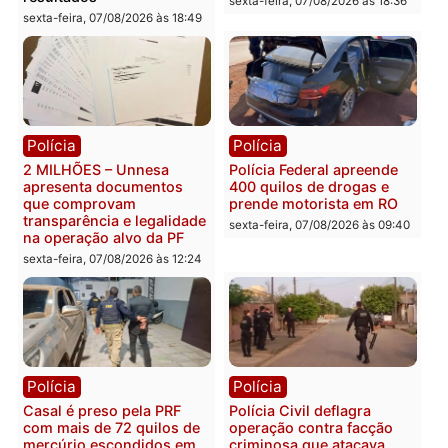
Política
Política
Marcos Rogério apresenta
Eleições 2026: Pastor
Plano de Governo com
Evanildo pode ser o
228 projetos, metas
primeiro pastor de
públicas e
Rondônia na Câmara
acompanhamento de
Federal
resultados
sexta-feira, 07/08/2026 às 18:3
sexta-feira, 07/08/2026 às 18:49
Polícia
Polícia
2 MILHÕES – Unnesa
Polícia Federal apreende