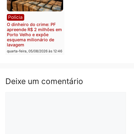
Polícia
Política
Homem é preso após
Jônatas França é aprova
furtar peça de picanha e
na convenção e
reagir a seguranças em
confirmado candidato a
supermercado
deputado federal pelo
Republicanos
quinta-feira, 06/08/2026 às 08:56
quarta-feira, 05/08/2026 às 15:
Brasil
Política
TCE reúne candidatos ao
Violência domina o deba
Governo e apresenta
eleitoral e segurança vir
diagnóstico que pode
principal arma dos
mudar os rumos de
candidatos ao Governo 
Rondônia
Rondônia
quarta-feira, 05/08/2026 às 12:52
quarta-feira, 05/08/2026 às 12: