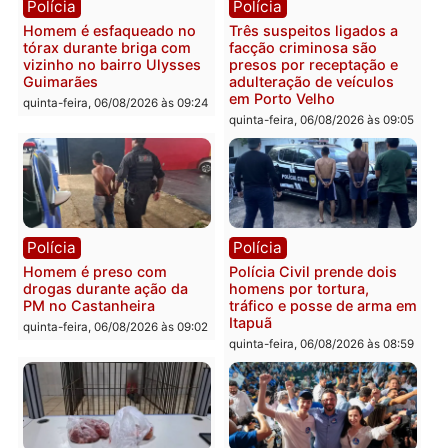
quinta-feira, 06/08/2026 às 18:
Polícia
Polícia
Policiais militares
Jovem é encontrado mor
recuperam moto furtada e
na Rua dos Cravos e cas
prendem trio na zona
é investigado pela políci
Leste
em RO
quinta-feira, 06/08/2026 às 09:28
quinta-feira, 06/08/2026 às 09:
Polícia
Polícia
Homem é esfaqueado no
Três suspeitos ligados a