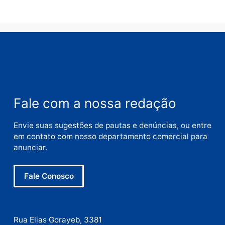
Nome
E-
mail
Site
Este site utiliza o Akismet para reduzir spam.
Saiba
como seus dados em comentários são processados
.