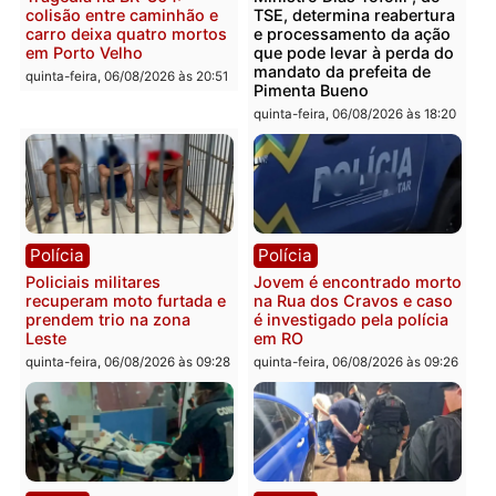
Polícia
Polícia
Homem é encontrado
Polícia Militar apreende
morto em residência no
explosivos e embarcaçã
bairro Colina Park em RO
durante patrulhamento
fluvial no Rio Madeira e
sexta-feira, 07/08/2026 às 09:30
Porto Velho
sexta-feira, 07/08/2026 às 09:2
Polícia
Política
Tragédia na BR-364:
Ministro Dias Tofolli , do
colisão entre caminhão e
TSE, determina reabertu
carro deixa quatro mortos
e processamento da açã
em Porto Velho
que pode levar à perda d
mandato da prefeita de
quinta-feira, 06/08/2026 às 20:51
Pimenta Bueno