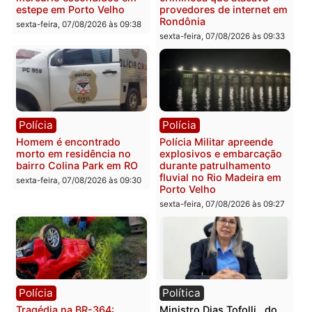
apresenta documentos
400 quilos de drogas e
que comprovam
prende motorista em RO
transparência e legalidade
sexta-feira, 07/08/2026 às 09:
na operação alvo da PF
sexta-feira, 07/08/2026 às 12:24
Polícia
Polícia
Casal é preso pela PRF
Polícia Civil deflagra
com mais de 72 quilos de
operação contra facção
mercúrio escondidos em
criminosa que atacava
estepe em Porto Velho
provedores de internet 
Rondônia
sexta-feira, 07/08/2026 às 09:38
sexta-feira, 07/08/2026 às 09:3