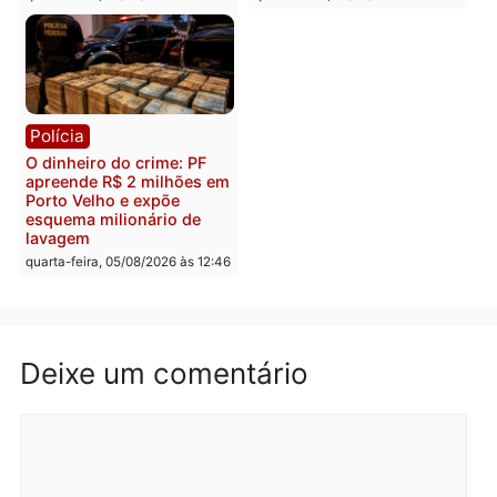
Polícia
Política
Homem é preso após
Jônatas França é aprova
furtar peça de picanha e
na convenção e
reagir a seguranças em
confirmado candidato a
supermercado
deputado federal pelo
Republicanos
quinta-feira, 06/08/2026 às 08:56
quarta-feira, 05/08/2026 às 15:
Brasil
Política
TCE reúne candidatos ao
Violência domina o deba
Governo e apresenta
eleitoral e segurança vir
diagnóstico que pode
principal arma dos