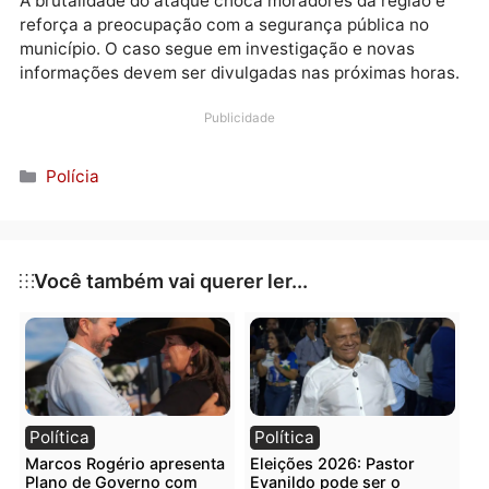
A brutalidade do ataque choca moradores da região 
reforça a preocupação com a segurança pública no
município. O caso segue em investigação e novas
informações devem ser divulgadas nas próximas hor
Publicidade
Categorias
Polícia