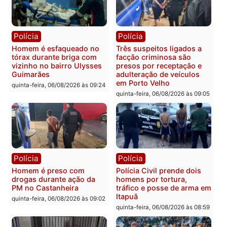
carro deixa quatro mortos
e processamento da açã
em Porto Velho
que pode levar à perda d
mandato da prefeita de
quinta-feira, 06/08/2026 às 20:51
Pimenta Bueno
quinta-feira, 06/08/2026 às 18:
Polícia
Polícia
Policiais militares
Jovem é encontrado mor
recuperam moto furtada e
na Rua dos Cravos e cas
prendem trio na zona
é investigado pela políci
Leste
em RO
quinta-feira, 06/08/2026 às 09:28
quinta-feira, 06/08/2026 às 09: