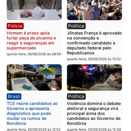
Polícia
Polícia
Homem é esfaqueado no
Três suspeitos ligados a
tórax durante briga com
facção criminosa são
vizinho no bairro Ulysses
presos por receptação e
Guimarães
adulteração de veículos
em Porto Velho
quinta-feira, 06/08/2026 às 09:24
quinta-feira, 06/08/2026 às 09:
Polícia
Polícia
Homem é preso com
Polícia Civil prende dois
drogas durante ação da
homens por tortura,
PM no Castanheira
tráfico e posse de arma 
Itapuã
quinta-feira, 06/08/2026 às 09:02
quinta-feira, 06/08/2026 às 08: