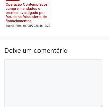
Rondônia tem maior défic
Política
do país, aponta estudo
Justiça Eleitoral manda
quarta-feira, 05/08/2026 às 12:
retirar propaganda de
Fúria após convenção
quarta-feira, 05/08/2026 às 12:30
Rondônia
Médicos são investigado
por suspeita de receber
salário sem cumprir car
Política
horária em RO
Convenções chegam ao
quarta-feira, 05/08/2026 às 12:
fim e eleições de 2026
entram na reta decisiva em
Rondônia
quarta-feira, 05/08/2026 às 12:26