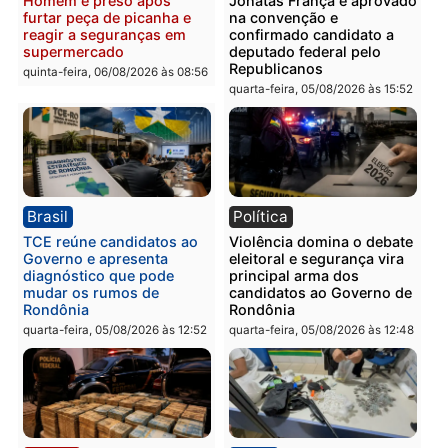
Polícia
Polícia
Homem é preso com
Polícia Civil prende dois
drogas durante ação da
homens por tortura,
PM no Castanheira
tráfico e posse de arma 
Itapuã
quinta-feira, 06/08/2026 às 09:02
quinta-feira, 06/08/2026 às 08:
Polícia
Política
Homem é preso após
Jônatas França é aprova
furtar peça de picanha e
na convenção e
reagir a seguranças em
confirmado candidato a
supermercado
deputado federal pelo
Republicanos
quinta-feira, 06/08/2026 às 08:56
quarta-feira, 05/08/2026 às 15: