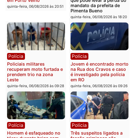
Você também vai querer ler...
Polícia
Política
Tragédia na BR-364:
Ministro Dias Tofolli , do
colisão entre caminhão e
TSE, determina reabertu
carro deixa quatro mortos
e processamento da açã
em Porto Velho
que pode levar à perda d
mandato da prefeita de
quinta-feira, 06/08/2026 às 20:51
Pimenta Bueno
quinta-feira, 06/08/2026 às 18: