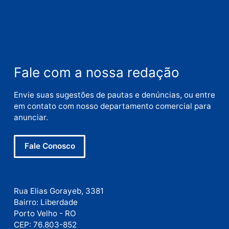
Nome
E-
mail
Site
Este site utiliza o Akismet para reduzir spam.
Saiba
como seus dados em comentários são processados
.