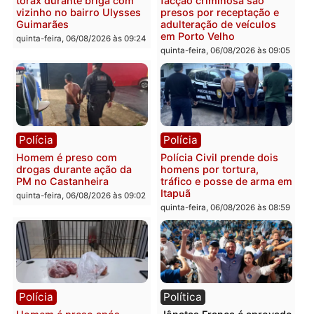
Polícia
Polícia
Policiais militares
Jovem é encontrado mor
recuperam moto furtada e
na Rua dos Cravos e cas
prendem trio na zona
é investigado pela políci
Leste
em RO
quinta-feira, 06/08/2026 às 09:28
quinta-feira, 06/08/2026 às 09:
Polícia
Polícia
Homem é esfaqueado no
Três suspeitos ligados a
tórax durante briga com
facção criminosa são
vizinho no bairro Ulysses
presos por receptação e
Guimarães
adulteração de veículos
em Porto Velho
quinta-feira, 06/08/2026 às 09:24
quinta-feira, 06/08/2026 às 09: