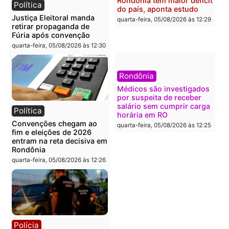
apreende R$ 2 milhões em
operação termina com
Porto Velho e expõe
foragido baleado e gran
esquema milionário de
apreensão de drogas
lavagem
quarta-feira, 05/08/2026 às 12:
quarta-feira, 05/08/2026 às 12:46
Política
Polícia
Flávio Bolsonaro escolhe
Furto de energia já levou
Alfredo Gaspar para vice
mais de 80 para a prisão
em chapa pura do PL
em 2026
quarta-feira, 05/08/2026 às 12:33
quarta-feira, 05/08/2026 às 12:
Polícia
Com apenas 28% do
efetivo, Polícia Civil de