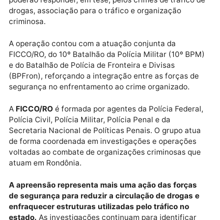
videomonitoramento utilizado para acompanhar a
movimentação na área.
Os três suspeitos foram encaminhados à Unidade
Integrada de Segurança Pública (UNISP)
, onde for
realizados os procedimentos de polícia judiciária. Ele
poderão responder, em tese, pelos crimes de tráfico 
drogas, associação para o tráfico e organização
criminosa.
A operação contou com a atuação conjunta da
FICCO/RO, do 10º Batalhão da Polícia Militar (10º BP
e do Batalhão de Polícia de Fronteira e Divisas
(BPFron), reforçando a integração entre as forças d
segurança no enfrentamento ao crime organizado.
A
FICCO/RO
é formada por agentes da Polícia Federa
Polícia Civil, Polícia Militar, Polícia Penal e da
Secretaria Nacional de Políticas Penais. O grupo atu