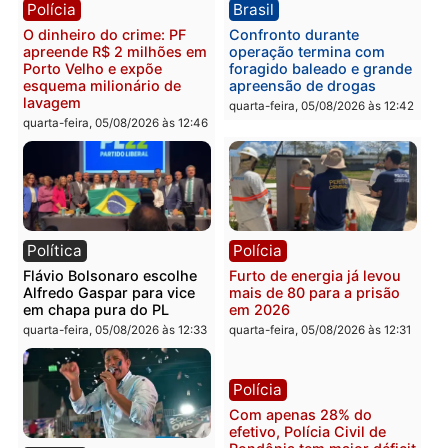
Brasil
Política
TCE reúne candidatos ao
Violência domina o deba
Governo e apresenta
eleitoral e segurança vir
diagnóstico que pode
principal arma dos
mudar os rumos de
candidatos ao Governo 
Rondônia
Rondônia
quarta-feira, 05/08/2026 às 12:52
quarta-feira, 05/08/2026 às 12:
Polícia
Brasil
O dinheiro do crime: PF
Confronto durante