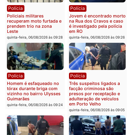
carro deixa quatro mortos
e processamento da açã
em Porto Velho
que pode levar à perda d
mandato da prefeita de
quinta-feira, 06/08/2026 às 20:51
Pimenta Bueno
quinta-feira, 06/08/2026 às 18:
Polícia
Polícia
Policiais militares
Jovem é encontrado mor
recuperam moto furtada e
na Rua dos Cravos e cas
prendem trio na zona
é investigado pela políci
Leste
em RO
quinta-feira, 06/08/2026 às 09:28
quinta-feira, 06/08/2026 às 09: