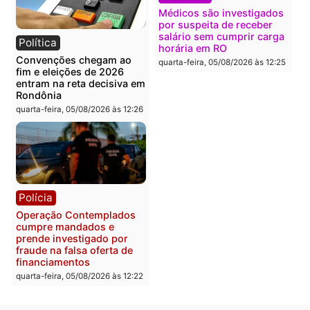
Política
Polícia
Flávio Bolsonaro escolhe
Furto de energia já levou
Alfredo Gaspar para vice
mais de 80 para a prisão
em chapa pura do PL
em 2026
quarta-feira, 05/08/2026 às 12:33
quarta-feira, 05/08/2026 às 12:
Polícia
Com apenas 28% do
efetivo, Polícia Civil de
Rondônia tem maior défic
Política
do país, aponta estudo
Justiça Eleitoral manda
quarta-feira, 05/08/2026 às 12:
retirar propaganda de
Fúria após convenção
quarta-feira, 05/08/2026 às 12:30
Rondônia
Médicos são investigado
por suspeita de receber