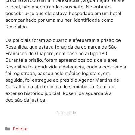
Publicidade
Após receber informações sobre um homem
perturbando transeuntes na rua Capitão Sílvio,
próximo à rodoviária interestadual, a guarnição foi a
o local, não encontrando o suspeito. No entanto,
descobriu-se que ele estava hospedado em um hotel
acompanhado por uma mulher, identificada como
Rosenilda.
Os policiais foram ao quarto e efetuaram a prisão de
Rosenilda, que estava foragida da comarca de São
Francisco do Guaporé, com base no artigo 180.
Durante a prisão, foram apreendidos dois celulares.
Rosenilda foi conduzida à delegacia, onde a ocorrên
foi registrada, passou pelo médico legista e, em
seguida, foi entregue ao presídio Agenor Martins de
Carvalho, na ala feminina do semiaberto. Com um
extenso histórico judicial, Rosenilda aguardará a