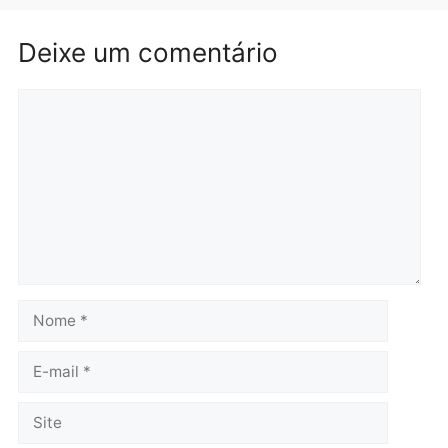
salário sem cumprir car
Política
horária em RO
Convenções chegam ao
quarta-feira, 05/08/2026 às 12:
fim e eleições de 2026
entram na reta decisiva em
Rondônia
quarta-feira, 05/08/2026 às 12:26
Polícia
Operação Contemplados
cumpre mandados e
prende investigado por
fraude na falsa oferta de
financiamentos
quarta-feira, 05/08/2026 às 12:22