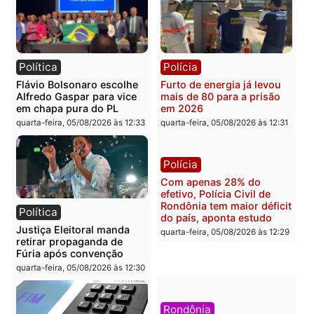
mudar os rumos de
candidatos ao Governo 
Rondônia
Rondônia
quarta-feira, 05/08/2026 às 12:52
quarta-feira, 05/08/2026 às 12:
Polícia
Brasil
O dinheiro do crime: PF
Confronto durante
apreende R$ 2 milhões em
operação termina com
Porto Velho e expõe
foragido baleado e gran
esquema milionário de
apreensão de drogas
lavagem
quarta-feira, 05/08/2026 às 12:
quarta-feira, 05/08/2026 às 12:46