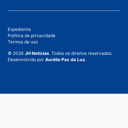
Fale com a nossa redação
Envie suas sugestões de pautas e denúncias, ou en
em contato com nosso departamento comercial pa
anunciar.
Fale Conosco
Rua Elias Gorayeb, 3381
Bairro: Liberdade
Porto Velho - RO
CEP: 76.803-852