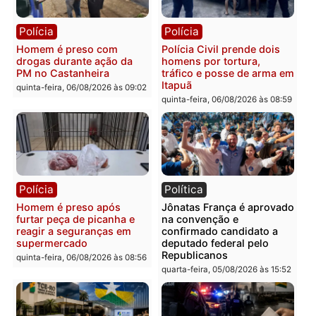
Polícia
Polícia
Homem é esfaqueado no
Três suspeitos ligados a
tórax durante briga com
facção criminosa são
vizinho no bairro Ulysses
presos por receptação e
Guimarães
adulteração de veículos
em Porto Velho
quinta-feira, 06/08/2026 às 09:24
quinta-feira, 06/08/2026 às 09:
Polícia
Polícia
Homem é preso com
Polícia Civil prende dois
drogas durante ação da
homens por tortura,
PM no Castanheira
tráfico e posse de arma 
Itapuã
quinta-feira, 06/08/2026 às 09:02
quinta-feira, 06/08/2026 às 08: