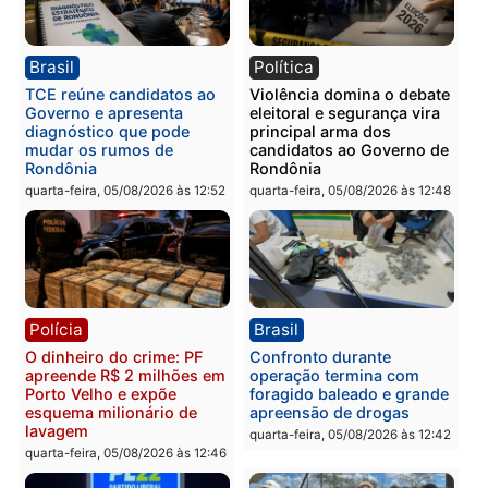
Polícia
Política
Homem é preso após
Jônatas França é aprova
furtar peça de picanha e
na convenção e
reagir a seguranças em
confirmado candidato a
supermercado
deputado federal pelo
Republicanos
quinta-feira, 06/08/2026 às 08:56
quarta-feira, 05/08/2026 às 15:
Brasil
Política
TCE reúne candidatos ao
Violência domina o deba
Governo e apresenta
eleitoral e segurança vir
diagnóstico que pode
principal arma dos