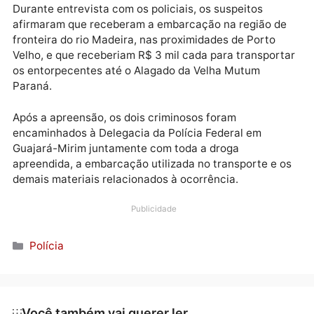
maconha do tipo skunk e 1 kg de haxixe, totalizando
aproximadamente 301 kg e 800 g de drogas.
Ainda conforme o registro policial, as substâncias
apresentavam características típicas de tráfico
internacional de drogas, com fortes indícios de orig
boliviana.
Durante entrevista com os policiais, os suspeitos
afirmaram que receberam a embarcação na região d
fronteira do rio Madeira, nas proximidades de Porto
Velho, e que receberiam R$ 3 mil cada para transpor
os entorpecentes até o Alagado da Velha Mutum
Paraná.
Após a apreensão, os dois criminosos foram
encaminhados à Delegacia da Polícia Federal em
Guajará-Mirim juntamente com toda a droga