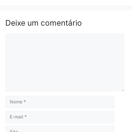
Brasil
Política
TCE reúne candidatos ao
Violência domina o deba
Governo e apresenta
eleitoral e segurança vir
diagnóstico que pode
principal arma dos
mudar os rumos de
candidatos ao Governo 
Rondônia
Rondônia
quarta-feira, 05/08/2026 às 12:52
quarta-feira, 05/08/2026 às 12:
Polícia
O dinheiro do crime: PF
apreende R$ 2 milhões em