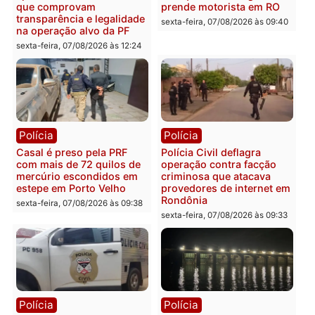
Plano de Governo com
Evanildo pode ser o
228 projetos, metas
primeiro pastor de
públicas e
Rondônia na Câmara
acompanhamento de
Federal
resultados
sexta-feira, 07/08/2026 às 18:3
sexta-feira, 07/08/2026 às 18:49
Polícia
Polícia
2 MILHÕES – Unnesa
Polícia Federal apreende
apresenta documentos
400 quilos de drogas e
que comprovam
prende motorista em RO
transparência e legalidade
sexta-feira, 07/08/2026 às 09:
na operação alvo da PF
sexta-feira, 07/08/2026 às 12:24