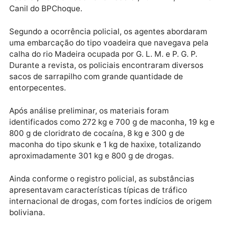
patrulhamento fluvial realizado pela Polícia Militar , 
meio do Comando de Policiamento Especializado e d
Batalhão de Polícia de Fronteira e Divisas (BPFRON)
dentro da Operação Protetor das Divisas e Fronteira
Também participaram da ação equipes da Polícia
Federal, Polícia Rodoviária Federal, 10º BPM, 4º BPM
Canil do BPChoque.
Segundo a ocorrência policial, os agentes abordara
uma embarcação do tipo voadeira que navegava pel
calha do rio Madeira ocupada por G. L. M. e P. G. P.
Durante a revista, os policiais encontraram diversos
sacos de sarrapilho com grande quantidade de
entorpecentes.
Após análise preliminar, os materiais foram
identificados como 272 kg e 700 g de maconha, 19 k
800 g de cloridrato de cocaína, 8 kg e 300 g de