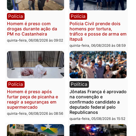
Policiais militares
Jovem é encontrado mor
recuperam moto furtada e
na Rua dos Cravos e cas
prendem trio na zona
é investigado pela políci
Leste
em RO
quinta-feira, 06/08/2026 às 09:28
quinta-feira, 06/08/2026 às 09:
Polícia
Polícia
Homem é esfaqueado no
Três suspeitos ligados a
tórax durante briga com
facção criminosa são
vizinho no bairro Ulysses
presos por receptação e
Guimarães
adulteração de veículos
em Porto Velho
quinta-feira, 06/08/2026 às 09:24
quinta-feira, 06/08/2026 às 09: