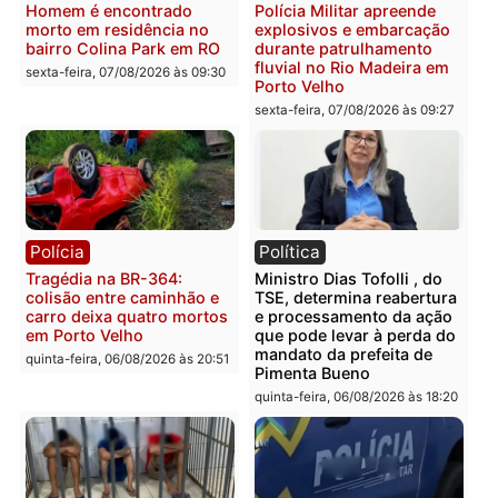
Polícia
Polícia
Casal é preso pela PRF
Polícia Civil deflagra
com mais de 72 quilos de
operação contra facção
mercúrio escondidos em
criminosa que atacava
estepe em Porto Velho
provedores de internet 
Rondônia
sexta-feira, 07/08/2026 às 09:38
sexta-feira, 07/08/2026 às 09:3
Polícia
Polícia
Homem é encontrado
Polícia Militar apreende
morto em residência no
explosivos e embarcaçã
bairro Colina Park em RO
durante patrulhamento
fluvial no Rio Madeira e
sexta-feira, 07/08/2026 às 09:30
Porto Velho