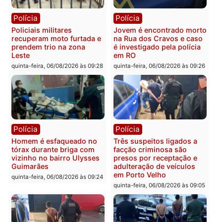
sexta-feira, 07/08/2026 às 09:2
Polícia
Política
Tragédia na BR-364:
Ministro Dias Tofolli , do
colisão entre caminhão e
TSE, determina reabertu
carro deixa quatro mortos
e processamento da açã
em Porto Velho
que pode levar à perda d
mandato da prefeita de
quinta-feira, 06/08/2026 às 20:51
Pimenta Bueno
quinta-feira, 06/08/2026 às 18:
Polícia
Polícia