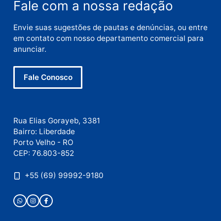
Nome
E-
mail
Site
Este site utiliza o Akismet para reduzir spam.
Saiba
como seus dados em comentários são processados
.
Publicidade