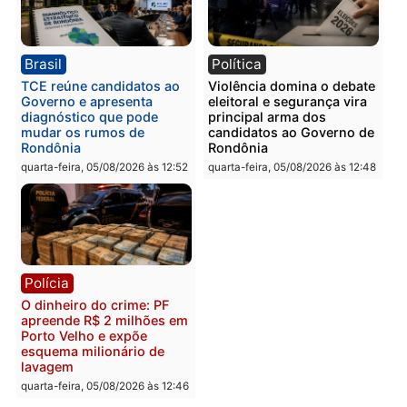
Polícia
Polícia
Homem é preso com
Polícia Civil prende dois
drogas durante ação da
homens por tortura,
PM no Castanheira
tráfico e posse de arma 
Itapuã
quinta-feira, 06/08/2026 às 09:02
quinta-feira, 06/08/2026 às 08:
Polícia
Política
Homem é preso após
Jônatas França é aprova
furtar peça de picanha e
na convenção e
reagir a seguranças em
confirmado candidato a
supermercado
deputado federal pelo
Republicanos
quinta-feira, 06/08/2026 às 08:56
quarta-feira, 05/08/2026 às 15: