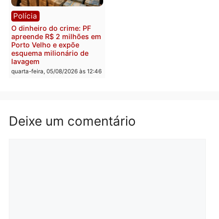
reagir a seguranças em
confirmado candidato a
supermercado
deputado federal pelo
Republicanos
quinta-feira, 06/08/2026 às 08:56
quarta-feira, 05/08/2026 às 15:
Brasil
Política
TCE reúne candidatos ao
Violência domina o deba
Governo e apresenta
eleitoral e segurança vir
diagnóstico que pode
principal arma dos
mudar os rumos de
candidatos ao Governo 
Rondônia
Rondônia
quarta-feira, 05/08/2026 às 12:52
quarta-feira, 05/08/2026 às 12: