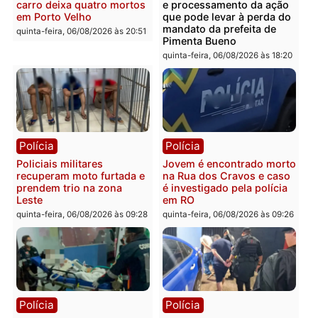
Homem é encontrado
Polícia Militar apreende
morto em residência no
explosivos e embarcaçã
bairro Colina Park em RO
durante patrulhamento
fluvial no Rio Madeira e
sexta-feira, 07/08/2026 às 09:30
Porto Velho
sexta-feira, 07/08/2026 às 09:2
Polícia
Política
Tragédia na BR-364:
Ministro Dias Tofolli , do
colisão entre caminhão e
TSE, determina reabertu
carro deixa quatro mortos
e processamento da açã
em Porto Velho
que pode levar à perda d
mandato da prefeita de
quinta-feira, 06/08/2026 às 20:51
Pimenta Bueno
quinta-feira, 06/08/2026 às 18: