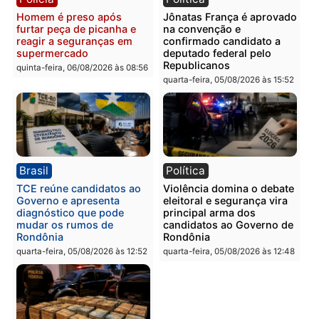
quinta-feira, 06/08/2026 às 09:
Polícia
Polícia
Homem é preso com
Polícia Civil prende dois
drogas durante ação da
homens por tortura,
PM no Castanheira
tráfico e posse de arma 
Itapuã
quinta-feira, 06/08/2026 às 09:02
quinta-feira, 06/08/2026 às 08:
Polícia
Política
Homem é preso após
Jônatas França é aprova
furtar peça de picanha e
na convenção e