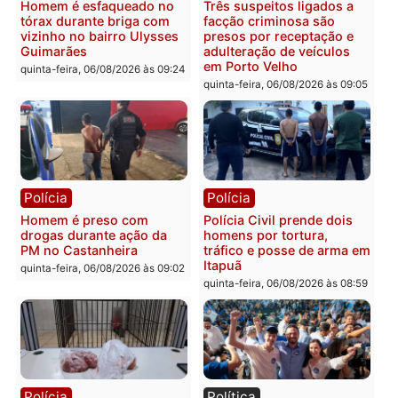
Polícia
Polícia
Policiais militares
Jovem é encontrado mor
recuperam moto furtada e
na Rua dos Cravos e cas
prendem trio na zona
é investigado pela políci
Leste
em RO
quinta-feira, 06/08/2026 às 09:28
quinta-feira, 06/08/2026 às 09:
Polícia
Polícia
Homem é esfaqueado no
Três suspeitos ligados a
tórax durante briga com
facção criminosa são
vizinho no bairro Ulysses
presos por receptação e
Guimarães
adulteração de veículos
em Porto Velho
quinta-feira, 06/08/2026 às 09:24