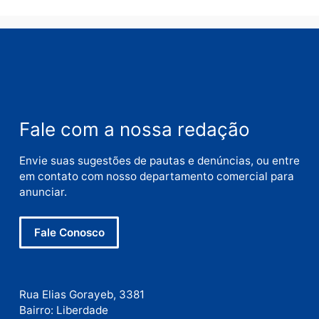
Nome
E-
mail
Site
Este site utiliza o Akismet para reduzir spam.
Saiba
como seus dados em comentários são processados
.