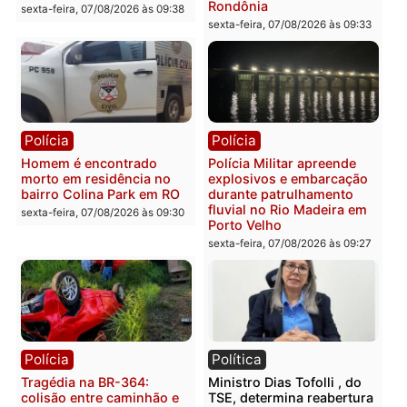
sexta-feira, 07/08/2026 às 12:24
Polícia
Polícia
Casal é preso pela PRF
Polícia Civil deflagra
com mais de 72 quilos de
operação contra facção
mercúrio escondidos em
criminosa que atacava
estepe em Porto Velho
provedores de internet 
Rondônia
sexta-feira, 07/08/2026 às 09:38
sexta-feira, 07/08/2026 às 09:3
Polícia
Polícia