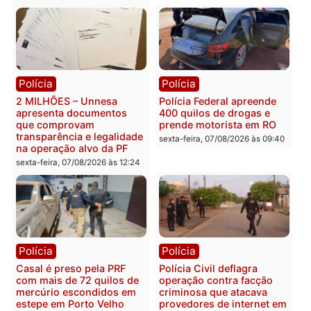
Política
Política
Marcos Rogério apresenta
Eleições 2026: Pastor
Plano de Governo com
Evanildo pode ser o
228 projetos, metas
primeiro pastor de
públicas e
Rondônia na Câmara
acompanhamento de
Federal
resultados
sexta-feira, 07/08/2026 às 18:3
sexta-feira, 07/08/2026 às 18:49
Polícia
Polícia
2 MILHÕES – Unnesa
Polícia Federal apreende
apresenta documentos
400 quilos de drogas e
que comprovam
prende motorista em RO
transparência e legalidade
sexta-feira, 07/08/2026 às 09:
na operação alvo da PF