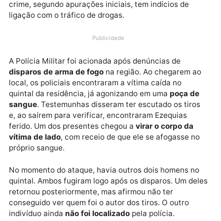
de 32 anos, conhecido pelo apelido de
“Catatau”
, foi
brutalmente executado com diversos tiros na cabeç
na noite desta terça-feira (9), em uma
boca de fum
localizada em
Cerejeiras
, interior de Rondônia. O
crime, segundo apurações iniciais, tem indícios de
ligação com o tráfico de drogas.
Publicidade
A Polícia Militar foi acionada após denúncias de
disparos de arma de fogo
na região. Ao chegarem a
local, os policiais encontraram a vítima caída no
quintal da residência, já agonizando em uma
poça d
sangue
. Testemunhas disseram ter escutado os tiro
e, ao saírem para verificar, encontraram Ezequias
ferido. Um dos presentes chegou a
virar o corpo da
vítima de lado
, com receio de que ele se afogasse n
próprio sangue.