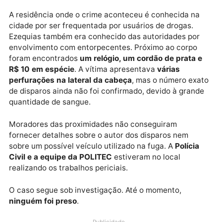
No momento do ataque, havia outros dois homens n
quintal. Ambos fugiram logo após os disparos. Um de
retornou posteriormente, mas afirmou não ter
conseguido ver quem foi o autor dos tiros. O outro
indivíduo ainda
não foi localizado
pela polícia.
A residência onde o crime aconteceu é conhecida na
cidade por ser frequentada por usuários de drogas.
Ezequias também era conhecido das autoridades por
envolvimento com entorpecentes. Próximo ao corpo
foram encontrados
um relógio, um cordão de prata 
R$ 10 em espécie
. A vítima apresentava
várias
perfurações na lateral da cabeça
, mas o número ex
de disparos ainda não foi confirmado, devido à gran
quantidade de sangue.
Moradores das proximidades não conseguiram