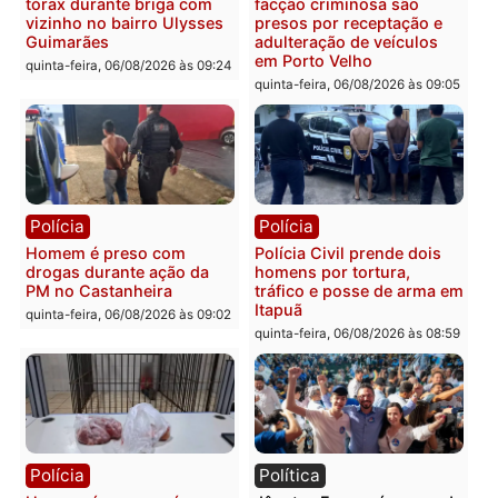
Polícia
Polícia
Policiais militares
Jovem é encontrado mor
recuperam moto furtada e
na Rua dos Cravos e cas
prendem trio na zona
é investigado pela políci
Leste
em RO
quinta-feira, 06/08/2026 às 09:28
quinta-feira, 06/08/2026 às 09:
Polícia
Polícia
Homem é esfaqueado no
Três suspeitos ligados a
tórax durante briga com
facção criminosa são
vizinho no bairro Ulysses
presos por receptação e
Guimarães
adulteração de veículos