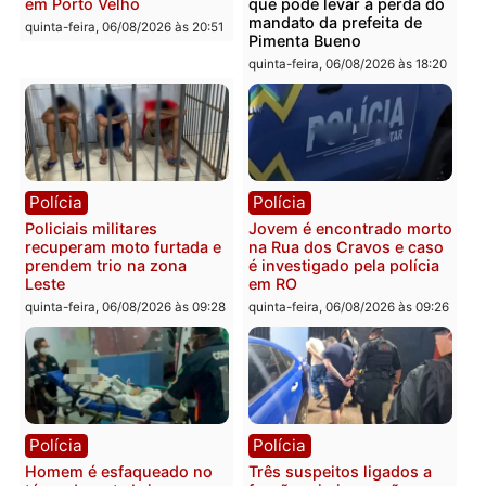
Polícia
Polícia
Homem é encontrado
Polícia Militar apreende
morto em residência no
explosivos e embarcaçã
bairro Colina Park em RO
durante patrulhamento
fluvial no Rio Madeira e
sexta-feira, 07/08/2026 às 09:30
Porto Velho
sexta-feira, 07/08/2026 às 09:2
Polícia
Política
Tragédia na BR-364:
Ministro Dias Tofolli , do
colisão entre caminhão e
TSE, determina reabertu
carro deixa quatro mortos
e processamento da açã
em Porto Velho
que pode levar à perda d
mandato da prefeita de
quinta-feira, 06/08/2026 às 20:51
Pimenta Bueno
quinta-feira, 06/08/2026 às 18: