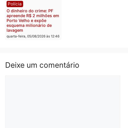
Homem é preso após
Jônatas França é aprova
furtar peça de picanha e
na convenção e
reagir a seguranças em
confirmado candidato a
supermercado
deputado federal pelo
Republicanos
quinta-feira, 06/08/2026 às 08:56
quarta-feira, 05/08/2026 às 15:
Brasil
Política
TCE reúne candidatos ao
Violência domina o deba
Governo e apresenta
eleitoral e segurança vir
diagnóstico que pode
principal arma dos
mudar os rumos de
candidatos ao Governo 
Rondônia
Rondônia
quarta-feira, 05/08/2026 às 12:52
quarta-feira, 05/08/2026 às 12: