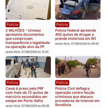
Política
Política
Marcos Rogério apresenta
Eleições 2026: Pastor
Plano de Governo com
Evanildo pode ser o
228 projetos, metas
primeiro pastor de
públicas e
Rondônia na Câmara
acompanhamento de
Federal
resultados
sexta-feira, 07/08/2026 às 18:3
sexta-feira, 07/08/2026 às 18:49
Polícia
Polícia
2 MILHÕES – Unnesa
Polícia Federal apreende
apresenta documentos
400 quilos de drogas e
que comprovam
prende motorista em RO
transparência e legalidade