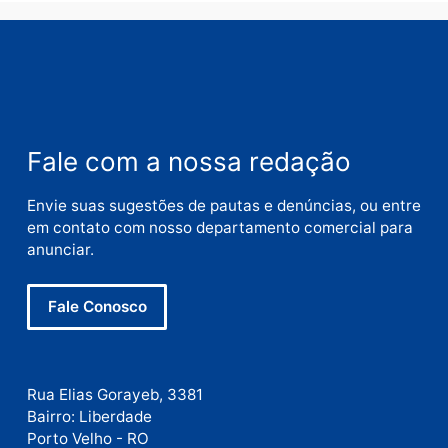
Nome
E-
mail
Site
Este site utiliza o Akismet para reduzir spam.
Saiba
como seus dados em comentários são processados
.