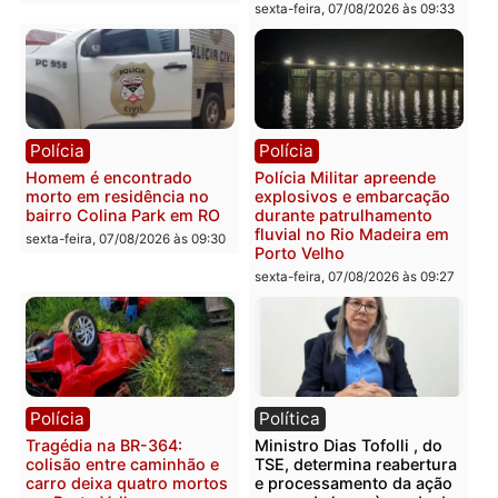
sexta-feira, 07/08/2026 às 09:
na operação alvo da PF
sexta-feira, 07/08/2026 às 12:24
Polícia
Polícia
Casal é preso pela PRF
Polícia Civil deflagra
com mais de 72 quilos de
operação contra facção
mercúrio escondidos em
criminosa que atacava
estepe em Porto Velho
provedores de internet 
Rondônia
sexta-feira, 07/08/2026 às 09:38
sexta-feira, 07/08/2026 às 09:3