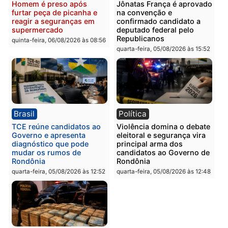
Polícia
Polícia
Homem é preso com
Polícia Civil prende dois
drogas durante ação da
homens por tortura,
PM no Castanheira
tráfico e posse de arma 
Itapuã
quinta-feira, 06/08/2026 às 09:02
quinta-feira, 06/08/2026 às 08:
Polícia
Política
Homem é preso após
Jônatas França é aprova
furtar peça de picanha e
na convenção e
reagir a seguranças em
confirmado candidato a