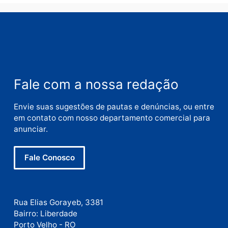
Nome
E-
mail
Site
Este site utiliza o Akismet para reduzir spam.
Saiba
como seus dados em comentários são processados
.