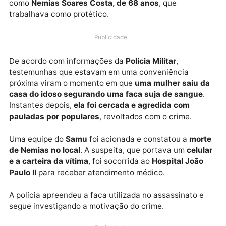
Um homicídio foi registrado na madrugada desta
quarta-feira (19) na
avenida Tancredo Neves, bairr
Caladinho, em Porto Velho
. A vítima foi identificada
como
Nemias Soares Costa, de 68 anos
, que
trabalhava como protético.
Publicidade
De acordo com informações da
Polícia Militar
,
testemunhas que estavam em uma conveniência
próxima viram o momento em que
uma mulher saiu 
casa do idoso segurando uma faca suja de sangue
Instantes depois,
ela foi cercada e agredida com
pauladas por populares
, revoltados com o crime.
Uma equipe do
Samu
foi acionada e constatou a
mor
de Nemias no local
. A suspeita, que portava um
celu