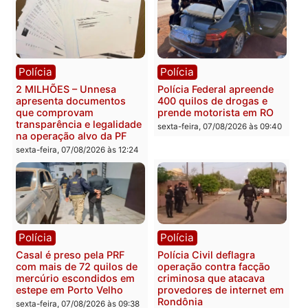
Política
Política
Marcos Rogério apresenta
Eleições 2026: Pastor
Plano de Governo com
Evanildo pode ser o
228 projetos, metas
primeiro pastor de
públicas e
Rondônia na Câmara
acompanhamento de
Federal
resultados
sexta-feira, 07/08/2026 às 18:3
sexta-feira, 07/08/2026 às 18:49
Polícia
Polícia
2 MILHÕES – Unnesa
Polícia Federal apreende
apresenta documentos
400 quilos de drogas e
que comprovam
prende motorista em RO
transparência e legalidade
sexta-feira, 07/08/2026 às 09:
na operação alvo da PF
sexta-feira, 07/08/2026 às 12:24