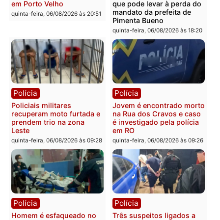
morto em residência no
explosivos e embarcaçã
bairro Colina Park em RO
durante patrulhamento
fluvial no Rio Madeira e
sexta-feira, 07/08/2026 às 09:30
Porto Velho
sexta-feira, 07/08/2026 às 09:2
Polícia
Política
Tragédia na BR-364:
Ministro Dias Tofolli , do
colisão entre caminhão e
TSE, determina reabertu
carro deixa quatro mortos
e processamento da açã
em Porto Velho
que pode levar à perda d
mandato da prefeita de
quinta-feira, 06/08/2026 às 20:51
Pimenta Bueno
quinta-feira, 06/08/2026 às 18: