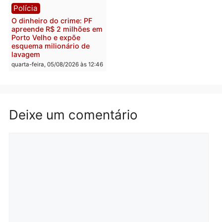
supermercado
deputado federal pelo
Republicanos
quinta-feira, 06/08/2026 às 08:56
quarta-feira, 05/08/2026 às 15:
Brasil
Política
TCE reúne candidatos ao
Violência domina o deba
Governo e apresenta
eleitoral e segurança vir
diagnóstico que pode
principal arma dos
mudar os rumos de
candidatos ao Governo 
Rondônia
Rondônia
quarta-feira, 05/08/2026 às 12:52
quarta-feira, 05/08/2026 às 12: