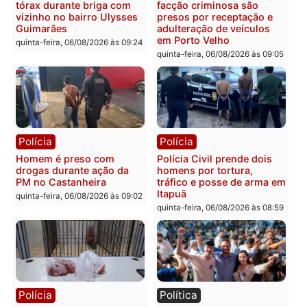
Polícia
Polícia
Policiais militares
Jovem é encontrado mor
recuperam moto furtada e
na Rua dos Cravos e cas
prendem trio na zona
é investigado pela políci
Leste
em RO
quinta-feira, 06/08/2026 às 09:28
quinta-feira, 06/08/2026 às 09:
Polícia
Polícia
Homem é esfaqueado no
Três suspeitos ligados a
tórax durante briga com
facção criminosa são
vizinho no bairro Ulysses
presos por receptação e
Guimarães
adulteração de veículos
em Porto Velho
quinta-feira, 06/08/2026 às 09:24
quinta-feira, 06/08/2026 às 09: