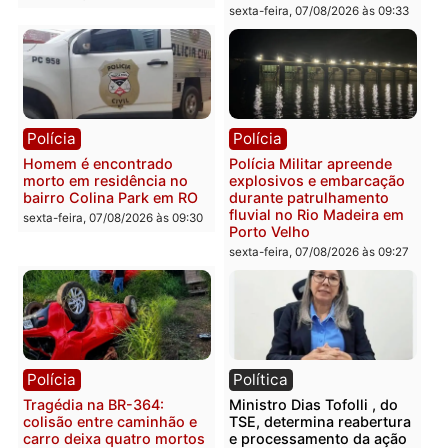
Polícia
Polícia
Casal é preso pela PRF
Polícia Civil deflagra
com mais de 72 quilos de
operação contra facção
mercúrio escondidos em
criminosa que atacava
estepe em Porto Velho
provedores de internet 
Rondônia
sexta-feira, 07/08/2026 às 09:38
sexta-feira, 07/08/2026 às 09:3
Polícia
Polícia
Homem é encontrado
Polícia Militar apreende