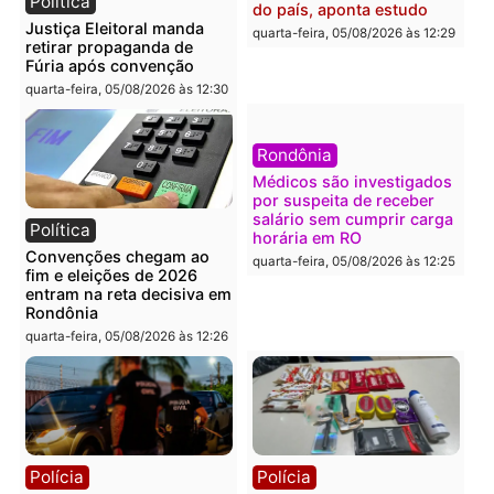
lavagem
quarta-feira, 05/08/2026 às 12:
quarta-feira, 05/08/2026 às 12:46
Política
Polícia
Flávio Bolsonaro escolhe
Furto de energia já levou
Alfredo Gaspar para vice
mais de 80 para a prisão
em chapa pura do PL
em 2026
quarta-feira, 05/08/2026 às 12:33
quarta-feira, 05/08/2026 às 12:
Polícia
Com apenas 28% do
efetivo, Polícia Civil de
Rondônia tem maior défic
Política
do país, aponta estudo
Justiça Eleitoral manda
quarta-feira, 05/08/2026 às 12:
retirar propaganda de