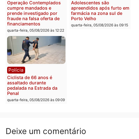
Fúria após convenção
quarta-feira, 05/08/2026 às 12:30
Rondônia
Médicos são investigado
por suspeita de receber
salário sem cumprir car
Política
horária em RO
Convenções chegam ao
quarta-feira, 05/08/2026 às 12:
fim e eleições de 2026
entram na reta decisiva em
Rondônia
quarta-feira, 05/08/2026 às 12:26
Polícia
Polícia