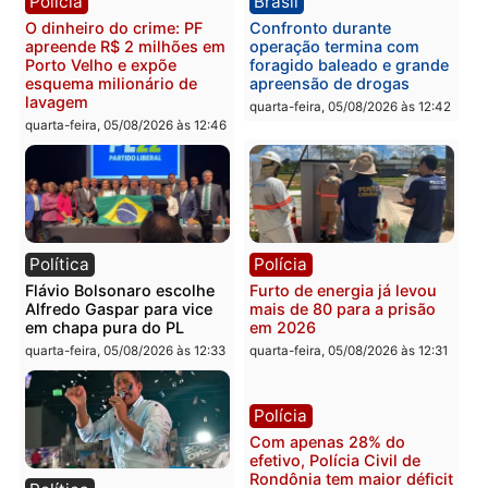
Brasil
Política
TCE reúne candidatos ao
Violência domina o deba
Governo e apresenta
eleitoral e segurança vir
diagnóstico que pode
principal arma dos
mudar os rumos de
candidatos ao Governo 
Rondônia
Rondônia
quarta-feira, 05/08/2026 às 12:52
quarta-feira, 05/08/2026 às 12:
Polícia
Brasil
O dinheiro do crime: PF
Confronto durante
apreende R$ 2 milhões em
operação termina com
Porto Velho e expõe
foragido baleado e gran
esquema milionário de
apreensão de drogas