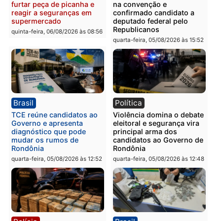
Polícia
Polícia
Homem é preso com
Polícia Civil prende dois
drogas durante ação da
homens por tortura,
PM no Castanheira
tráfico e posse de arma 
Itapuã
quinta-feira, 06/08/2026 às 09:02
quinta-feira, 06/08/2026 às 08:
Polícia
Política
Homem é preso após
Jônatas França é aprova
furtar peça de picanha e
na convenção e
reagir a seguranças em
confirmado candidato a
supermercado
deputado federal pelo
Republicanos
quinta-feira, 06/08/2026 às 08:56
quarta-feira, 05/08/2026 às 15: