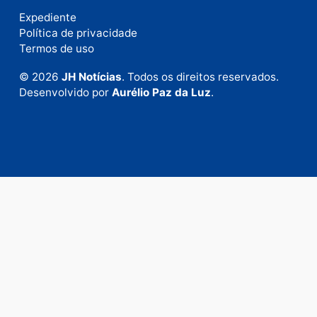
Fale com a nossa redação
Envie suas sugestões de pautas e denúncias, ou en
em contato com nosso departamento comercial pa
anunciar.
Fale Conosco
Rua Elias Gorayeb, 3381
Bairro: Liberdade
Porto Velho - RO
CEP: 76.803-852
+55 (69) 99992-9180