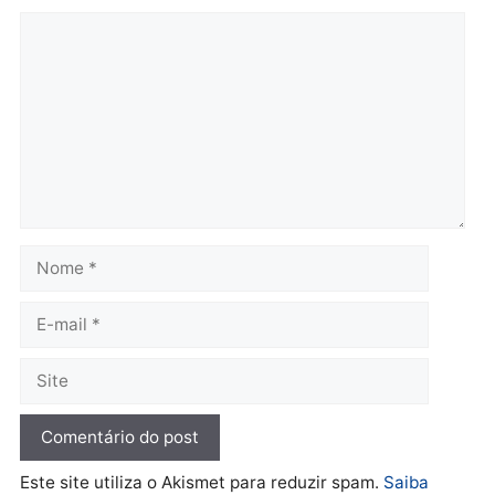
Operação Contemplados
Adolescentes são
cumpre mandados e
apreendidos após furto 
prende investigado por
farmácia na zona sul de
fraude na falsa oferta de
Porto Velho
financiamentos
quarta-feira, 05/08/2026 às 09:
quarta-feira, 05/08/2026 às 12:22
Polícia
Ciclista de 66 anos é
assaltado durante
pedalada na Estrada da
Penal
quarta-feira, 05/08/2026 às 09:09