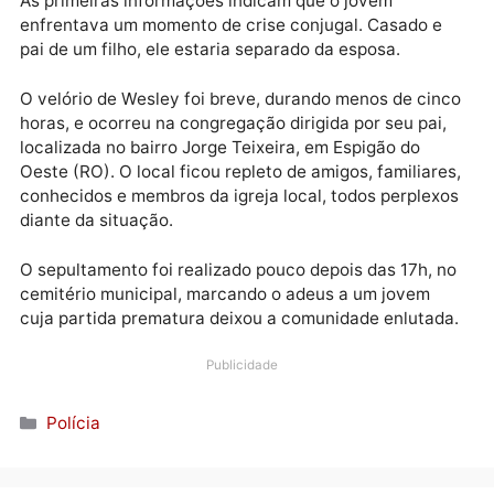
Integrante de uma das famílias evangélicas mais
influentes de Rondônia, os Feitosa, Wesley foi
encontrado sem vida em sua residência pelos pais, o
pastor Isaías Rodrigues e Lúcia Feitosa.
As primeiras informações indicam que o jovem
enfrentava um momento de crise conjugal. Casado e
pai de um filho, ele estaria separado da esposa.
O velório de Wesley foi breve, durando menos de cin
horas, e ocorreu na congregação dirigida por seu pai
localizada no bairro Jorge Teixeira, em Espigão do
Oeste (RO). O local ficou repleto de amigos, familiar
conhecidos e membros da igreja local, todos perplex
diante da situação.
O sepultamento foi realizado pouco depois das 17h, 
cemitério municipal, marcando o adeus a um jovem