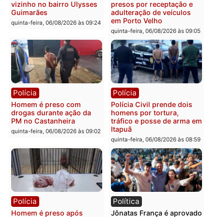
prendem trio na zona
é investigado pela políci
Leste
em RO
quinta-feira, 06/08/2026 às 09:28
quinta-feira, 06/08/2026 às 09:
Polícia
Polícia
Homem é esfaqueado no
Três suspeitos ligados a
tórax durante briga com
facção criminosa são
vizinho no bairro Ulysses
presos por receptação e
Guimarães
adulteração de veículos
em Porto Velho
quinta-feira, 06/08/2026 às 09:24
quinta-feira, 06/08/2026 às 09: