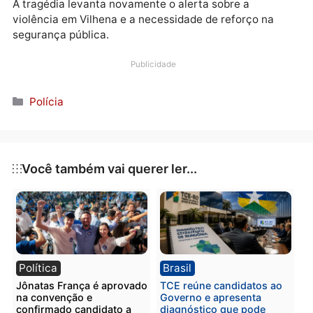
e suspendeu as atividades nesta sexta-feira (28).
A Polícia Civil segue com as investigações para
identificar e capturar o suspeito. Moradores da regi
registraram imagens do momento em que a mãe,
desesperada, abraçava o filho após ele ser atingido
pelos tiros.
A tragédia levanta novamente o alerta sobre a
violência em Vilhena e a necessidade de reforço na
segurança pública.
Publicidade
Categorias
Polícia