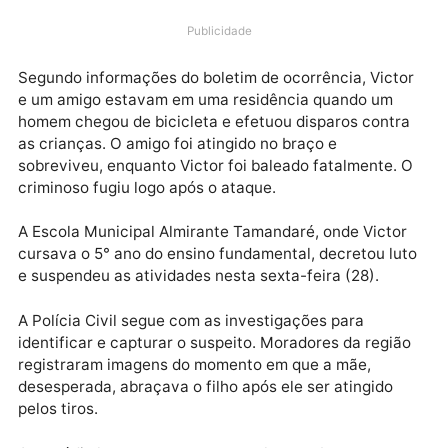
O menino Victor Davy da Silva Pedrosa, de 12 anos,
morreu nos braços da mãe após ser baleado na tard
de quinta-feira (27), em Vilhena (RO). Ele havia
completado aniversário há apenas uma semana, no d
21 de março. O crime chocou a cidade e está sendo
investigado pela Polícia Civil.
Publicidade
Segundo informações do boletim de ocorrência, Vict
e um amigo estavam em uma residência quando um
homem chegou de bicicleta e efetuou disparos contr
as crianças. O amigo foi atingido no braço e
sobreviveu, enquanto Victor foi baleado fatalmente.
criminoso fugiu logo após o ataque.
A Escola Municipal Almirante Tamandaré, onde Victo
cursava o 5° ano do ensino fundamental, decretou lu