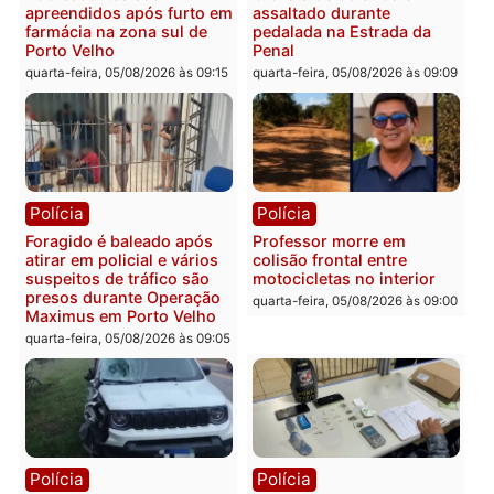
Rondônia
Médicos são investigados
por suspeita de receber
salário sem cumprir carga
Polícia
horária em RO
Operação Contemplados
quarta-feira, 05/08/2026 às 12:25
cumpre mandados e
prende investigado por
fraude na falsa oferta de
financiamentos
quarta-feira, 05/08/2026 às 12:
Polícia
Polícia
Adolescentes são
Ciclista de 66 anos é
apreendidos após furto em
assaltado durante
farmácia na zona sul de
pedalada na Estrada da