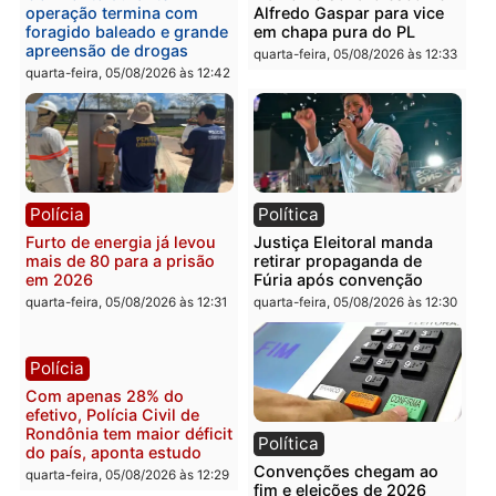
Violência domina o debate
O dinheiro do crime: PF
eleitoral e segurança vira
apreende R$ 2 milhões 
principal arma dos
Porto Velho e expõe
candidatos ao Governo de
esquema milionário de
Rondônia
lavagem
quarta-feira, 05/08/2026 às 12:48
quarta-feira, 05/08/2026 às 12:
Brasil
Política
Confronto durante
Flávio Bolsonaro escolhe
operação termina com
Alfredo Gaspar para vice
foragido baleado e grande
em chapa pura do PL
apreensão de drogas
quarta-feira, 05/08/2026 às 12:
quarta-feira, 05/08/2026 às 12:42