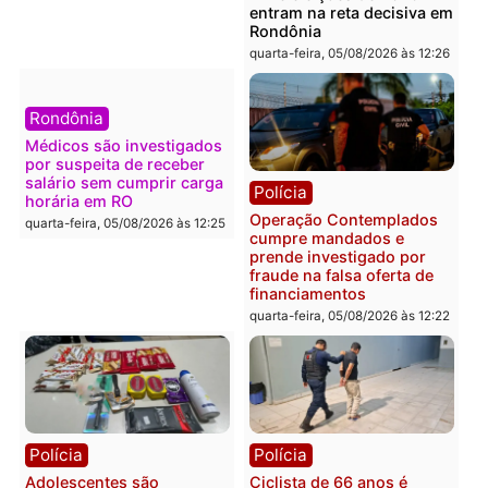
Polícia
Política
Furto de energia já levou
Justiça Eleitoral manda
mais de 80 para a prisão
retirar propaganda de
em 2026
Fúria após convenção
quarta-feira, 05/08/2026 às 12:31
quarta-feira, 05/08/2026 às 12:
Polícia
Com apenas 28% do
efetivo, Polícia Civil de
Rondônia tem maior déficit
Política
do país, aponta estudo
Convenções chegam ao
quarta-feira, 05/08/2026 às 12:29
fim e eleições de 2026
entram na reta decisiva 
Rondônia
quarta-feira, 05/08/2026 às 12: