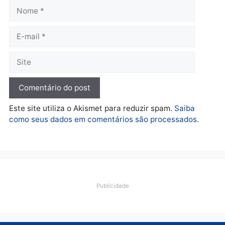
Política
De olho no fundo eleitoral?
Jair Montes lança o
próprio filho para
deputado federal e
movimentação desperta
suspeitas
terça-feira, 04/08/2026 às 09:19
Deixe um comentário
Comentário