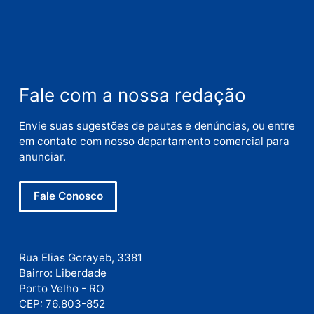
Nome
E-
mail
Site
Este site utiliza o Akismet para reduzir spam.
Saiba
como seus dados em comentários são processados
.