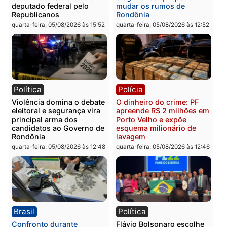
Você também vai querer ler...
Política
Brasil
Jônatas França é aprovado
TCE reúne candidatos a
na convenção e
Governo e apresenta
confirmado candidato a
diagnóstico que pode
deputado federal pelo
mudar os rumos de
Republicanos
Rondônia
quarta-feira, 05/08/2026 às 15:52
quarta-feira, 05/08/2026 às 12:
Política
Polícia