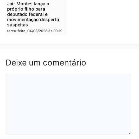
Irmãos de 7 e 14 anos
Dupla é presa por tráfico
morrem atropelados por
de drogas em Porto Velh
utilitário na BR-470
quarta-feira, 05/08/2026 às 08
quarta-feira, 05/08/2026 às 08:58
Polícia
Polícia
Homem é preso em
Jovem é preso por tráfic
flagrante por tráfico de
de drogas e porte ilegal 
drogas no bairro Aponiã
arma na zona leste de
em Porto Velho
Porto Velho
terça-feira, 04/08/2026 às 09:24
terça-feira, 04/08/2026 às 09:1