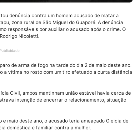
apresentou denúncia contra um homem acusado de mata
eia Arikapu, zona rural de São Miguel do Guaporé. A den
das como responsáveis por auxiliar o acusado após o cr
stiça Rodrigo Nicoletti.
Publicidade
um disparo de arma de fogo na tarde do dia 2 de maio d
atingido a vítima no rosto com um tiro efetuado a curta 
la Polícia Civil, ambos mantinham união estável havia