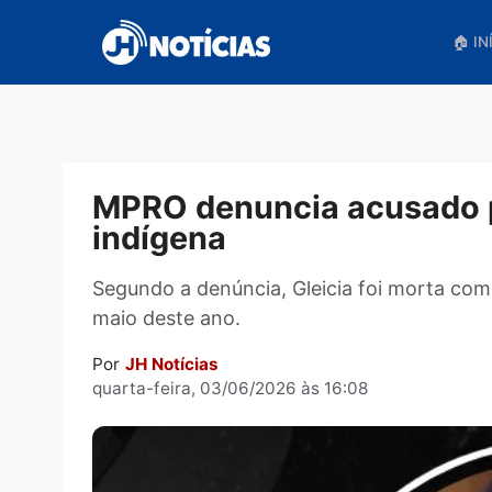
Pular
para
o
conteúdo
MPRO denuncia acusad
indígena
Segundo a denúncia, Gleicia foi mort
maio deste ano.
Por
JH Notícias
quarta-feira, 03/06/2026 às 16:08