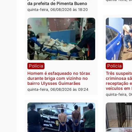
em RO
durant
Rio M
sexta-feira, 07/08/2026 às 09:30
sexta-
Política
Políc
Ministro Dias Tofolli , do TSE,
Polici
determina reabertura e
moto f
processamento da ação que
zona 
pode levar à perda do mandato
quinta
da prefeita de Pimenta Bueno
quinta-feira, 06/08/2026 às 18:20