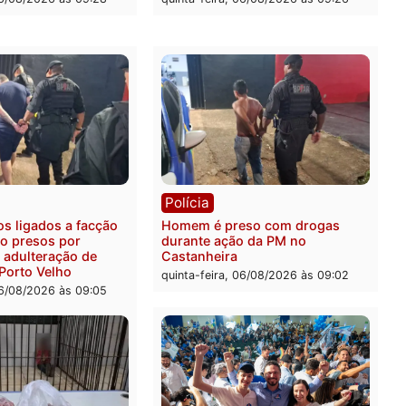
e patrulhamento fluvial no
quatro mortos em Porto V
adeira em Porto Velho
quinta-feira, 06/08/2026 às 2
feira, 07/08/2026 às 09:27
ia
Polícia
ais militares recuperam
Jovem é encontrado mort
urtada e prendem trio na
Rua dos Cravos e caso é
Leste
investigado pela polícia 
-feira, 06/08/2026 às 09:28
quinta-feira, 06/08/2026 às 