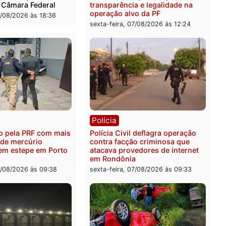
ica
Polícia
es 2026: Pastor Evanildo
2 MILHÕES – Unnesa apre
er o primeiro pastor de
documentos que compro
nia na Câmara Federal
transparência e legalidad
operação alvo da PF
feira, 07/08/2026 às 18:36
sexta-feira, 07/08/2026 às 1