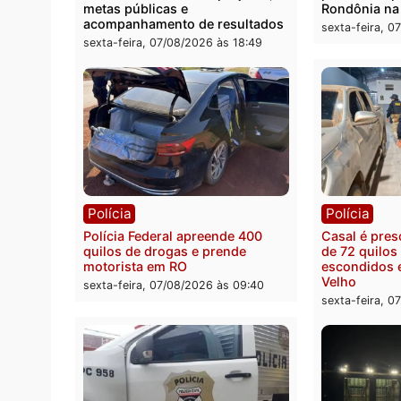
Política
Polít
Marcos Rogério apresenta Plano
Eleiçõ
de Governo com 228 projetos,
pode s
metas públicas e
Rondô
acompanhamento de resultados
sexta-
sexta-feira, 07/08/2026 às 18:49