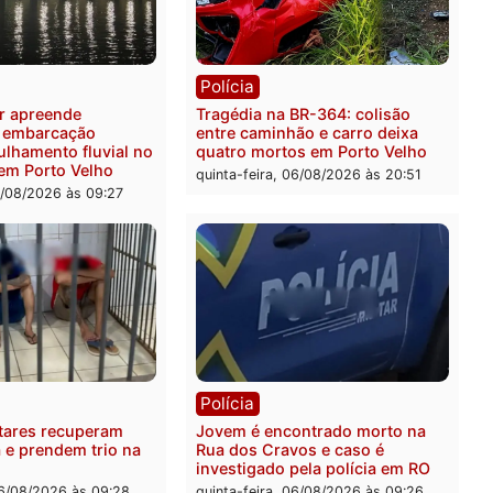
ia
Polícia
 é preso pela PRF com mais
Polícia Civil deflagra ope
quilos de mercúrio
contra facção criminosa 
didos em estepe em Porto
atacava provedores de int
em Rondônia
feira, 07/08/2026 às 09:38
sexta-feira, 07/08/2026 às 0
ia
Polícia
a Militar apreende
Tragédia na BR-364: colis
sivos e embarcação
entre caminhão e carro de