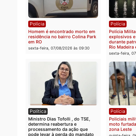
Polícia
Políc
Polícia Federal apreende 400
Casal
quilos de drogas e prende
de 72 
motorista em RO
escon
Velho
sexta-feira, 07/08/2026 às 09:40
sexta-
Polícia
Políc
Homem é encontrado morto em
Políci
residência no bairro Colina Park
explo