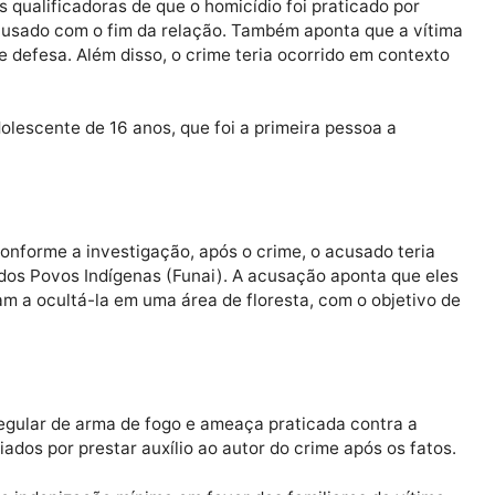
 demonstrava intenção de encerrar o relacionamento, s
e janeiro e maio deste ano, o acusado teria ameaçado Gl
iolência doméstica e familiar contra a mulher.
com as qualificadoras de que o homicídio foi praticado 
o do acusado com o fim da relação. Também aponta que 
idade de defesa. Além disso, o crime teria ocorrido em c
lho adolescente de 16 anos, que foi a primeira pessoa 
as. Conforme a investigação, após o crime, o acusado 
ional dos Povos Indígenas (Funai). A acusação aponta 