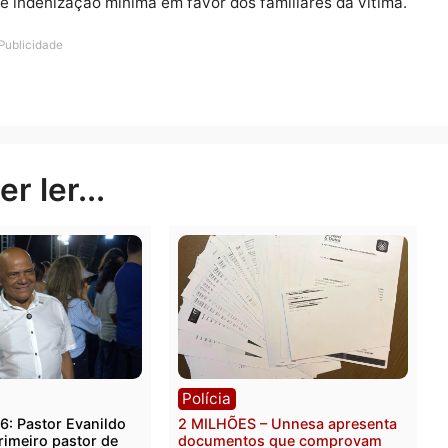
ajudaram a ocultá-la em uma área de floresta, com o obj
e irregular de arma de fogo e ameaça praticada contr
denunciados por prestar auxílio ao autor do crime após o
ação de indenização mínima em favor dos familiares da 
Publicidade
rer ler...