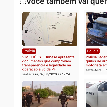
Categorias
Polícia
Você também vai que
Polícia
Políc
2 MILHÕES – Unnesa apresenta
Políci
documentos que comprovam
quilos