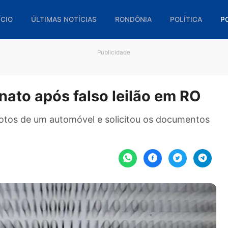
🏠 INÍCIO
ÚLTIMAS NOTÍCIAS
RONDÔNIA
POL
Publicidade
elionato após falso leilão em
viou fotos de um automóvel e solicitou os doc