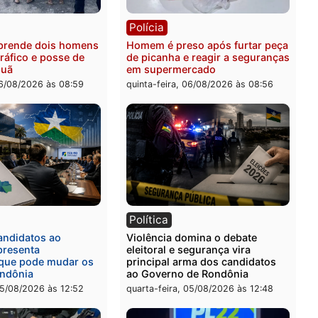
ia
Polícia
 é esfaqueado no tórax
Três suspeitos ligados a 
te briga com vizinho no
criminosa são presos por
o Ulysses Guimarães
receptação e adulteração
veículos em Porto Velho
-feira, 06/08/2026 às 09:24
quinta-feira, 06/08/2026 às 
ia
Polícia
a Civil prende dois homens
Homem é preso após furt
rtura, tráfico e posse de
de picanha e reagir a seg
em Itapuã
em supermercado
-feira, 06/08/2026 às 08:59
quinta-feira, 06/08/2026 às 