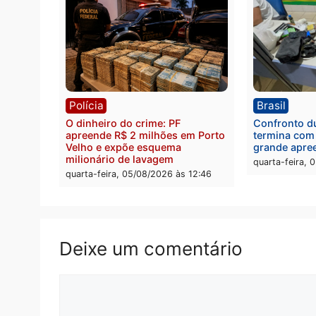
Política
Brasi
Jônatas França é aprovado na
TCE r
convenção e confirmado
Gover
candidato a deputado federal
diagn
pelo Republicanos
rumos
quarta-feira, 05/08/2026 às 15:52
quarta