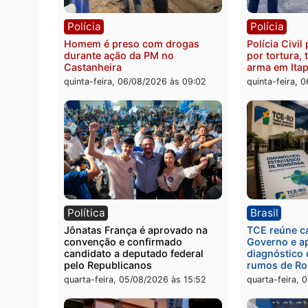
Polícia
Políc
Jovem é encontrado morto na
Homem
Rua dos Cravos e caso é
duran
investigado pela polícia em RO
bairr
quinta-feira, 06/08/2026 às 09:26
quinta
Polícia
Políc
Homem é preso com drogas
Políci
durante ação da PM no
por to
Castanheira
arma 
quinta-feira, 06/08/2026 às 09:02
quinta