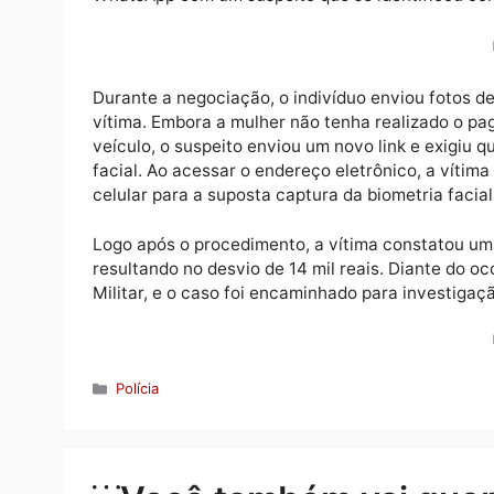
Uma mulher procurou a Polícia Militar de R
denunciar um crime de estelionato envolvend
pelas iniciais C.G.S., relatou que visualizou
WhatsApp com um suspeito que se identific
Durante a negociação, o indivíduo enviou f
vítima. Embora a mulher não tenha realizado
veículo, o suspeito enviou um novo link e 
facial. Ao acessar o endereço eletrônico, a 
celular para a suposta captura da biometria 
Logo após o procedimento, a vítima const
resultando no desvio de 14 mil reais. Diante
Militar, e o caso foi encaminhado para inves