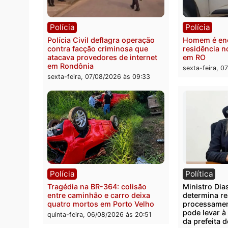
transparência e legalidade na
motor
operação alvo da PF
sexta-
sexta-feira, 07/08/2026 às 12:24
Polícia
Políc
Polícia Civil deflagra operação
Homem
contra facção criminosa que
residê
atacava provedores de internet
em R
em Rondônia
sexta-
sexta-feira, 07/08/2026 às 09:33