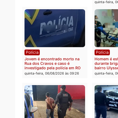
Polícia
Polít
Tragédia na BR-364: colisão
Minist
entre caminhão e carro deixa
determ
quatro mortos em Porto Velho
proce
pode 
quinta-feira, 06/08/2026 às 20:51
da pre
quinta-