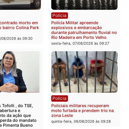
ista em RO
escondidos em estepe em
Velho
feira, 07/08/2026 às 09:40
sexta-feira, 07/08/2026 às 0
ia
Polícia
 é encontrado morto em
Polícia Militar apreende
ncia no bairro Colina Park
explosivos e embarcação
O
durante patrulhamento flu
Rio Madeira em Porto Vel
feira, 07/08/2026 às 09:30
sexta-feira, 07/08/2026 às 0