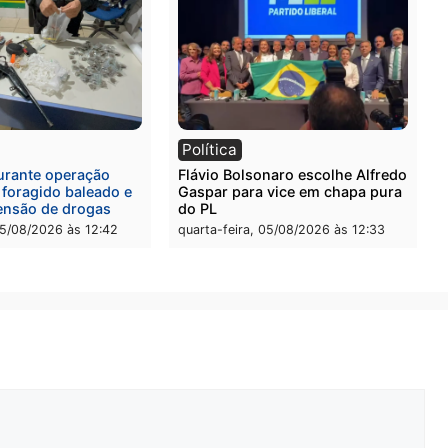
l
Política
eúne candidatos ao
Violência domina o debat
no e apresenta
eleitoral e segurança vira
óstico que pode mudar os
principal arma dos candi
 de Rondônia
ao Governo de Rondônia
-feira, 05/08/2026 às 12:52
quarta-feira, 05/08/2026 às 