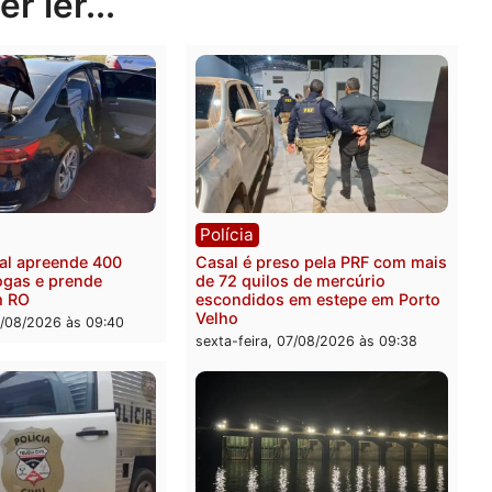
rer ler...
ia
Polícia
a Federal apreende 400
Casal é preso pela PRF c
 de drogas e prende
de 72 quilos de mercúrio