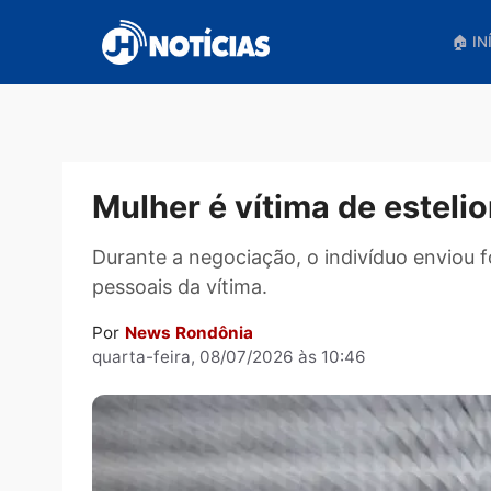
Pular
para
o
conteúdo
Mulher é vítima de est
Durante a negociação, o indivíduo en
pessoais da vítima.
Por
News Rondônia
quarta-feira, 08/07/2026 às 10:46