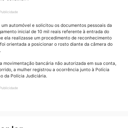
ondônia na última segunda-feira (6), em Chupinguaia, p
o um falso anúncio de leilão de veículos. A vítima, ide
 o anúncio na última sexta-feira (3) e iniciou negociaçõe
ou como “Jonathan”.
Publicidade
otos de um automóvel e solicitou os documentos pessoa
 o pagamento inicial de 10 mil reais referente à entrad
exigiu que ela realizasse um procedimento de reconheci
vítima foi orientada a posicionar o rosto diante da câme
facial.
atou uma movimentação bancária não autorizada em sua
 do ocorrido, a mulher registrou a ocorrência junto à Pol
tigação da Polícia Judiciária.
Publicidade