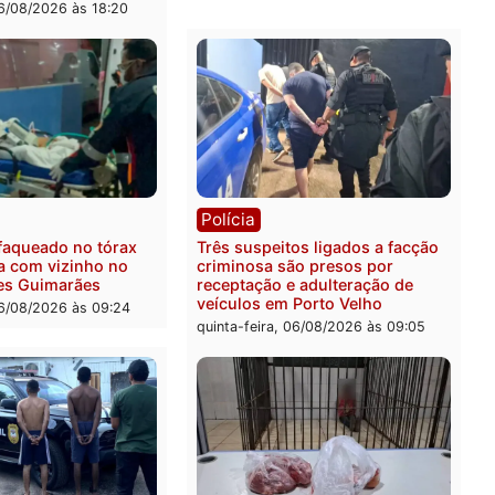
ica
Polícia
ro Dias Tofolli , do TSE,
Policiais militares recupe
ina reabertura e
moto furtada e prendem t
ssamento da ação que
zona Leste
levar à perda do mandato
quinta-feira, 06/08/2026 às 
feita de Pimenta Bueno
feira, 06/08/2026 às 18:20