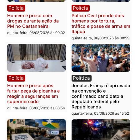
Polícia
Polícia
Homem é esfaqueado no
Três suspeitos ligados a
tórax durante briga com
facção criminosa são
vizinho no bairro Ulysses
presos por receptação e
Guimarães
adulteração de veículos
em Porto Velho
quinta-feira, 06/08/2026 às 09:24
quinta-feira, 06/08/2026 às 09:
Polícia
Polícia
Homem é preso com
Polícia Civil prende dois
drogas durante ação da
homens por tortura,
PM no Castanheira
tráfico e posse de arma 
Itapuã
quinta-feira, 06/08/2026 às 09:02
quinta-feira, 06/08/2026 às 08: