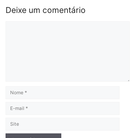
por suspeita de receber
salário sem cumprir car
Política
horária em RO
Convenções chegam ao
quarta-feira, 05/08/2026 às 12:
fim e eleições de 2026
entram na reta decisiva em
Rondônia
quarta-feira, 05/08/2026 às 12:26
Polícia
Operação Contemplados
cumpre mandados e
prende investigado por
fraude na falsa oferta de
financiamentos
quarta-feira, 05/08/2026 às 12:22