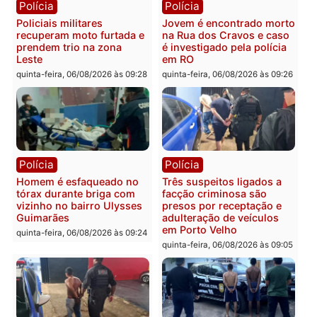
colisão entre caminhão e
TSE, determina reabertu
carro deixa quatro mortos
e processamento da açã
em Porto Velho
que pode levar à perda d
mandato da prefeita de
quinta-feira, 06/08/2026 às 20:51
Pimenta Bueno
quinta-feira, 06/08/2026 às 18:
Polícia
Polícia
Policiais militares
Jovem é encontrado mor
recuperam moto furtada e
na Rua dos Cravos e cas
prendem trio na zona
é investigado pela políci
Leste
em RO
quinta-feira, 06/08/2026 às 09:28
quinta-feira, 06/08/2026 às 09: