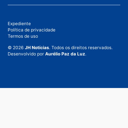
Fale com a nossa redação
Envie suas sugestões de pautas e denúncias, ou en
em contato com nosso departamento comercial pa
anunciar.
Fale Conosco
Rua Elias Gorayeb, 3381
Bairro: Liberdade
Porto Velho - RO
CEP: 76.803-852