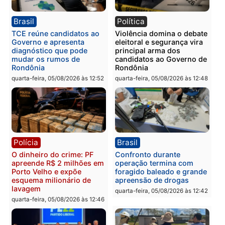
Polícia
Política
Homem é preso após
Jônatas França é aprova
furtar peça de picanha e
na convenção e
reagir a seguranças em
confirmado candidato a
supermercado
deputado federal pelo
Republicanos
quinta-feira, 06/08/2026 às 08:56
quarta-feira, 05/08/2026 às 15:
Brasil
Política
TCE reúne candidatos ao
Violência domina o deba
Governo e apresenta
eleitoral e segurança vir