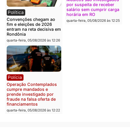
Política
Polícia
Flávio Bolsonaro escolhe
Furto de energia já levou
Alfredo Gaspar para vice
mais de 80 para a prisão
em chapa pura do PL
em 2026
quarta-feira, 05/08/2026 às 12:33
quarta-feira, 05/08/2026 às 12:
Polícia
Com apenas 28% do
efetivo, Polícia Civil de
Rondônia tem maior défic
Política
do país, aponta estudo
Justiça Eleitoral manda
quarta-feira, 05/08/2026 às 12:
retirar propaganda de
Fúria após convenção
quarta-feira, 05/08/2026 às 12:30
Rondônia
Médicos são investigado