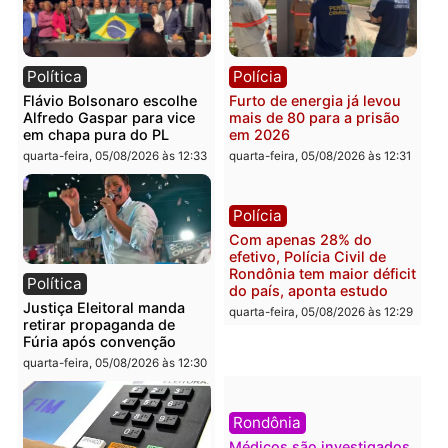
diagnóstico que pode
principal arma dos
mudar os rumos de
candidatos ao Governo 
Rondônia
Rondônia
quarta-feira, 05/08/2026 às 12:52
quarta-feira, 05/08/2026 às 12:
Polícia
Brasil
O dinheiro do crime: PF
Confronto durante
apreende R$ 2 milhões em
operação termina com
Porto Velho e expõe
foragido baleado e gran
esquema milionário de
apreensão de drogas
lavagem
quarta-feira, 05/08/2026 às 12:
quarta-feira, 05/08/2026 às 12:46