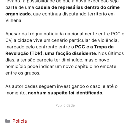
uma possível
dívida de drogas
, uma motivação com
em casos envolvendo organizações criminosas.
Weverton seria amigo de um adolescente de 17 anos
que também foi assassinado no ano passado, durant
velório de outro jovem morto a tiros. Essa conexão
levanta a possibilidade de que a nova execução seja
parte de uma
cadeia de represálias dentro do crime
organizado
, que continua disputando território em
Vilhena.
Apesar da trégua noticiada nacionalmente entre PC
CV, a cidade vive um cenário particular de violência,
marcado pelo confronto entre o
PCC e a Tropa da
Revolução (TDR), uma facção dissidente
. Nos últim
dias, a tensão parecia ter diminuído, mas o novo
homicídio pode indicar um novo capítulo no embate
entre os grupos.