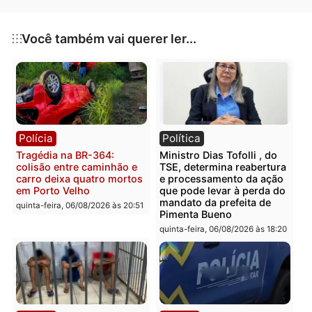
As autoridades seguem investigando o caso, e até o
momento,
nenhum suspeito foi identificado
.
Publicidade
Categorias
Polícia
Você também vai querer ler...
Polícia
Política
Tragédia na BR-364:
Ministro Dias Tofolli , do