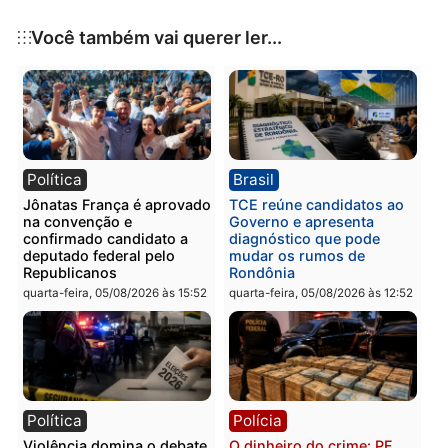
Publicidade
Categorias
Polícia
Você também vai querer ler...