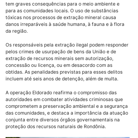
de extração de ouro no leito do rio. Estima-se que o
valor dos equipamentos inutilizados chegue a cerca 
R$ 2 milhões. Além disso, foram realizadas inspeçõe
em outras 18 dragas e balsas, com o intuito de verifi
a conformidade das atividades de extração mineral
com a legislação ambiental vigente.
O garimpo ilegal, além de ser uma prática criminosa,
tem graves consequências para o meio ambiente e
para as comunidades locais. O uso de substâncias
tóxicas nos processos de extração mineral causa
danos irreparáveis à saúde humana, à fauna e à flor
da região.
Os responsáveis pela extração ilegal podem respond
pelos crimes de usurpação de bens da União e de
extração de recursos minerais sem autorização,
concessão ou licença, ou em desacordo com as