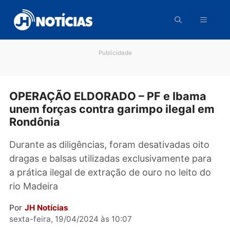
Pular
para
o
conteúdo
Publicidade
OPERAÇÃO ELDORADO – PF e Ibama
unem forças contra garimpo ilegal 
Rondônia
Durante as diligências, foram desativadas oit
dragas e balsas utilizadas exclusivamente pa
a prática ilegal de extração de ouro no leito d
rio Madeira