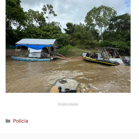
obtidas. As penalidades previstas para esses delitos
incluem até seis anos de detenção, além de multa.
A operação Eldorado reafirma o compromisso das
autoridades em combater atividades criminosas que
comprometem a preservação ambiental e a seguran
das comunidades, e destaca a importância da atuaç
conjunta entre diversos órgãos governamentais na
proteção dos recursos naturais de Rondônia.