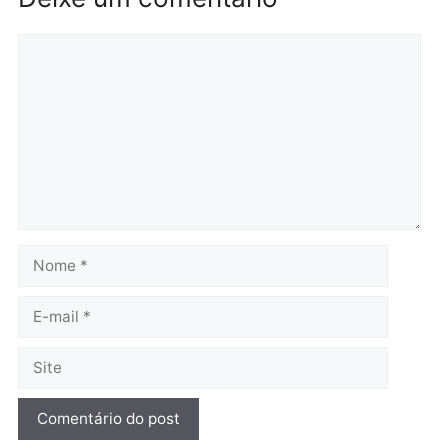
Polícia
Polícia
Homem é preso em
Jovem é preso por tráfic
flagrante por tráfico de
de drogas e porte ilegal 
drogas no bairro Aponiã
arma na zona leste de
em Porto Velho
Porto Velho
terça-feira, 04/08/2026 às 09:24
terça-feira, 04/08/2026 às 09:1
Política
De olho no fundo eleitoral?
Jair Montes lança o
próprio filho para
deputado federal e
movimentação desperta