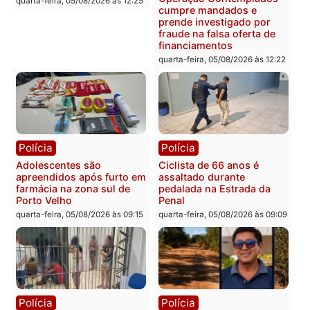
em 2026
Fúria após convenção
quarta-feira, 05/08/2026 às 12:31
quarta-feira, 05/08/2026 às 12:
Polícia
Com apenas 28% do
efetivo, Polícia Civil de
Rondônia tem maior déficit
Política
do país, aponta estudo
Convenções chegam ao
quarta-feira, 05/08/2026 às 12:29
fim e eleições de 2026
entram na reta decisiva 
Rondônia
quarta-feira, 05/08/2026 às 12:
Rondônia
Médicos são investigados
por suspeita de receber
salário sem cumprir carga
Polícia
horária em RO
Operação Contemplados