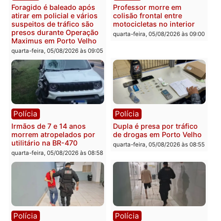
quarta-feira, 05/08/2026 às 12:25
cumpre mandados e
prende investigado por
fraude na falsa oferta de
financiamentos
quarta-feira, 05/08/2026 às 12:
Polícia
Polícia
Adolescentes são
Ciclista de 66 anos é
apreendidos após furto em
assaltado durante
farmácia na zona sul de
pedalada na Estrada da
Porto Velho
Penal
quarta-feira, 05/08/2026 às 09:15
quarta-feira, 05/08/2026 às 09