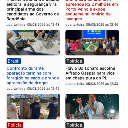
Política
Brasil
Jônatas França é aprovado
TCE reúne candidatos a
na convenção e
Governo e apresenta
confirmado candidato a
diagnóstico que pode
deputado federal pelo
mudar os rumos de
Republicanos
Rondônia
quarta-feira, 05/08/2026 às 15:52
quarta-feira, 05/08/2026 às 12:
Política
Polícia
Violência domina o debate
O dinheiro do crime: PF
eleitoral e segurança vira
apreende R$ 2 milhões 
principal arma dos
Porto Velho e expõe
candidatos ao Governo de
esquema milionário de
Rondônia
lavagem
quarta-feira, 05/08/2026 às 12:48
quarta-feira, 05/08/2026 às 12: