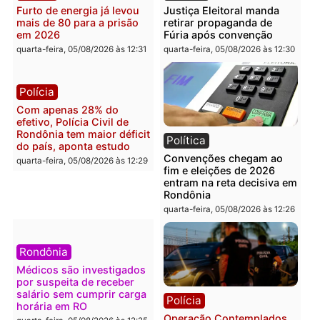
Brasil
Política
Confronto durante
Flávio Bolsonaro escolhe
operação termina com
Alfredo Gaspar para vice
foragido baleado e grande
em chapa pura do PL
apreensão de drogas
quarta-feira, 05/08/2026 às 12:
quarta-feira, 05/08/2026 às 12:42
Polícia
Política
Furto de energia já levou
Justiça Eleitoral manda
mais de 80 para a prisão
retirar propaganda de