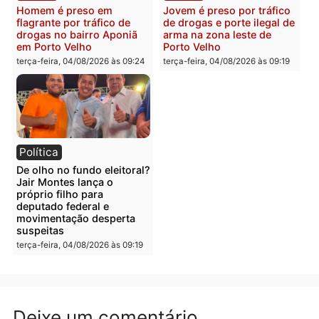
Polícia
Polícia
Foragido é baleado após
Professor morre em
atirar em policial e vários
colisão frontal entre
suspeitos de tráfico são
motocicletas no interior
presos durante Operação
quarta-feira, 05/08/2026 às 09
Maximus em Porto Velho
quarta-feira, 05/08/2026 às 09:05
Polícia
Polícia
Irmãos de 7 e 14 anos
Dupla é presa por tráfico
morrem atropelados por
de drogas em Porto Velh
utilitário na BR-470
quarta-feira, 05/08/2026 às 08
quarta-feira, 05/08/2026 às 08:58