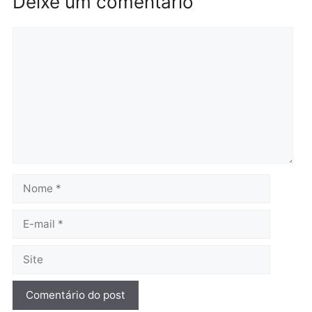
fim e eleições de 2026
entram na reta decisiva em
Rondônia
quarta-feira, 05/08/2026 às 12:26
Polícia
Operação Contemplados
cumpre mandados e
prende investigado por
fraude na falsa oferta de
financiamentos
quarta-feira, 05/08/2026 às 12:22