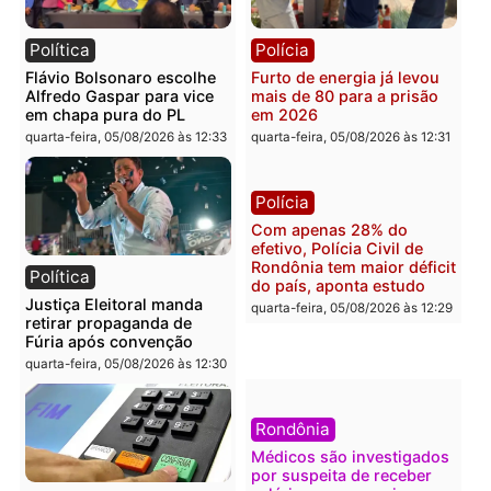
Polícia
Brasil
O dinheiro do crime: PF
Confronto durante
apreende R$ 2 milhões em
operação termina com
Porto Velho e expõe
foragido baleado e gran
esquema milionário de
apreensão de drogas
lavagem
quarta-feira, 05/08/2026 às 12:
quarta-feira, 05/08/2026 às 12:46
Política
Polícia
Flávio Bolsonaro escolhe
Furto de energia já levou
Alfredo Gaspar para vice
mais de 80 para a prisão