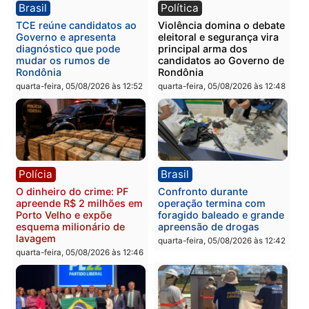
Polícia
Política
Homem é preso após
Jônatas França é aprova
furtar peça de picanha e
na convenção e
reagir a seguranças em
confirmado candidato a
supermercado
deputado federal pelo
Republicanos
quinta-feira, 06/08/2026 às 08:56
quarta-feira, 05/08/2026 às 15:
Brasil
Política
TCE reúne candidatos ao
Violência domina o deba
Governo e apresenta
eleitoral e segurança vir
diagnóstico que pode
principal arma dos
mudar os rumos de
candidatos ao Governo 
Rondônia
Rondônia
quarta-feira, 05/08/2026 às 12:52
quarta-feira, 05/08/2026 às 12: