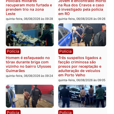
Pimenta Bueno
quinta-feira, 06/08/2026 às 18:
Polícia
Polícia
Policiais militares
Jovem é encontrado mor
recuperam moto furtada e
na Rua dos Cravos e cas
prendem trio na zona
é investigado pela políci
Leste
em RO
quinta-feira, 06/08/2026 às 09:28
quinta-feira, 06/08/2026 às 09:
Polícia
Polícia