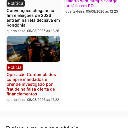
em chapa pura do PL
em 2026
quarta-feira, 05/08/2026 às 12:33
quarta-feira, 05/08/2026 às 12:
Polícia
Com apenas 28% do
efetivo, Polícia Civil de
Rondônia tem maior défic
Política
do país, aponta estudo
Justiça Eleitoral manda
quarta-feira, 05/08/2026 às 12:
retirar propaganda de
Fúria após convenção
quarta-feira, 05/08/2026 às 12:30
Rondônia
Médicos são investigado
por suspeita de receber
salário sem cumprir car
Política
horária em RO
Convenções chegam ao
quarta-feira, 05/08/2026 às 12: