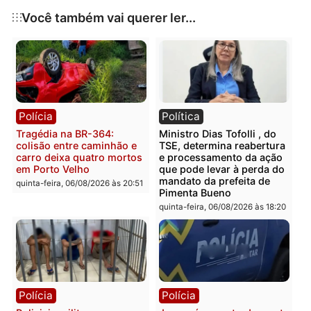
Publicidade
Categorias
Polícia
Você também vai querer ler...
Polícia
Política
Tragédia na BR-364:
Ministro Dias Tofolli , do
colisão entre caminhão e
TSE, determina reabertu
carro deixa quatro mortos
e processamento da açã
em Porto Velho
que pode levar à perda d
mandato da prefeita de
quinta-feira, 06/08/2026 às 20:51