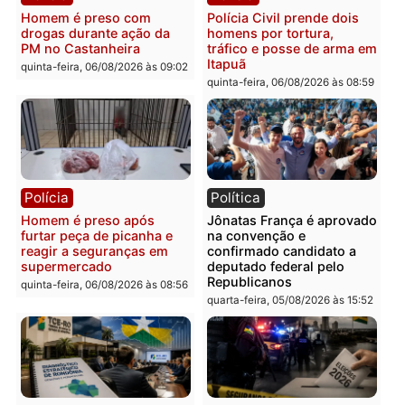
Homem é esfaqueado no
Três suspeitos ligados a
tórax durante briga com
facção criminosa são
vizinho no bairro Ulysses
presos por receptação e
Guimarães
adulteração de veículos
em Porto Velho
quinta-feira, 06/08/2026 às 09:24
quinta-feira, 06/08/2026 às 09:
Polícia
Polícia
Homem é preso com
Polícia Civil prende dois
drogas durante ação da
homens por tortura,
PM no Castanheira
tráfico e posse de arma 
Itapuã
quinta-feira, 06/08/2026 às 09:02
quinta-feira, 06/08/2026 às 08: