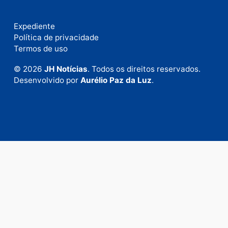
Fale com a nossa redação
Envie suas sugestões de pautas e denúncias, ou en
em contato com nosso departamento comercial pa
anunciar.
Fale Conosco
Rua Elias Gorayeb, 3381
Bairro: Liberdade
Porto Velho - RO
CEP: 76.803-852
+55 (69) 99992-9180