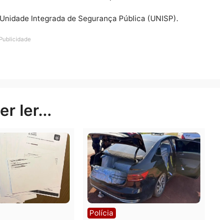
rendo. O motociclista acompanhou o indivíduo e auxilio
mado.
zou o cerco e localizou o suspeito na rua 1801, já sem 
s constatarem tratar-se do autor da agressão contra a mu
am o homem de 27 anos identificado pelas iniciais C.N.
uzido a Unidade Integrada de Segurança Pública (UNISP)
Publicidade
rer ler...