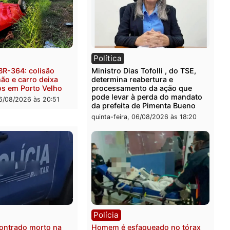
ia
Polícia
a Civil deflagra operação
Homem é encontrado mor
a facção criminosa que
residência no bairro Coli
a provedores de internet
em RO
ndônia
sexta-feira, 07/08/2026 às 0
feira, 07/08/2026 às 09:33
ia
Política
ia na BR-364: colisão
Ministro Dias Tofolli , do 
caminhão e carro deixa
determina reabertura e
o mortos em Porto Velho
processamento da ação q