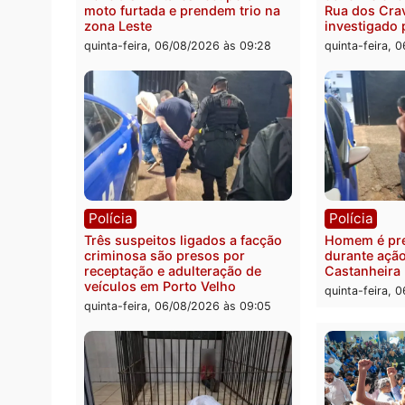
Rio Madeira em Porto Velho
quinta-
sexta-feira, 07/08/2026 às 09:27
Polícia
Políc
Policiais militares recuperam
Jovem
moto furtada e prendem trio na
Rua d
zona Leste
invest
quinta-feira, 06/08/2026 às 09:28
quinta