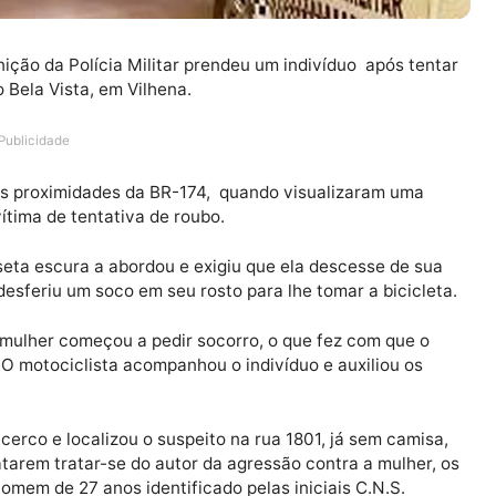
guarnição da Polícia Militar prendeu um indivíduo apó
 bairro Bela Vista, em Vilhena.
Publicidade
1802, nas proximidades da BR-174, quando visualizaram
 sido vítima de tentativa de roubo.
o camiseta escura a abordou e exigiu que ela descesse 
ou e desferiu um soco em seu rosto para lhe tomar a bi
sta, a mulher começou a pedir socorro, o que fez com q