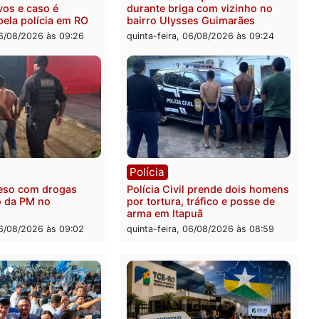
pode levar à perda do ma
feira, 06/08/2026 às 20:51
da prefeita de Pimenta B
quinta-feira, 06/08/2026 às 1
ia
Polícia
 é encontrado morto na
Homem é esfaqueado no 
os Cravos e caso é
durante briga com vizinh
igado pela polícia em RO
bairro Ulysses Guimarães
-feira, 06/08/2026 às 09:26
quinta-feira, 06/08/2026 às 