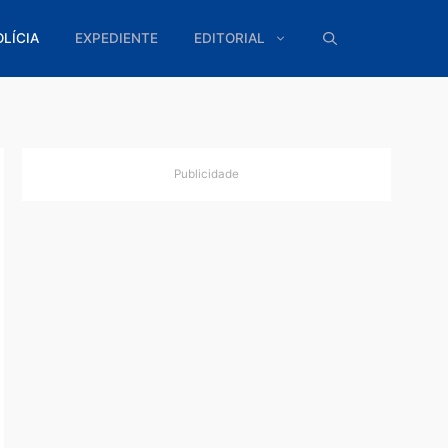
ÍTICA
POLÍCIA
EXPEDIENTE
EDITORIAL
Publicidade
ubar
1801, já