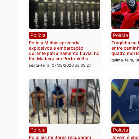
Polícia
Políc
Casal é preso pela PRF com mais
Políci
de 72 quilos de mercúrio
contr
escondidos em estepe em Porto
atacav
Velho
em Ro
sexta-feira, 07/08/2026 às 09:38
sexta-
Polícia
Políc
Polícia Militar apreende
Tragéd
explosivos e embarcação
entre 
durante patrulhamento fluvial no
quatr