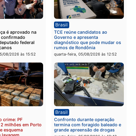
ia
Polícia
 é preso com drogas
Polícia Civil prende dois
te ação da PM no
por tortura, tráfico e pos
nheira
arma em Itapuã
-feira, 06/08/2026 às 09:02
quinta-feira, 06/08/2026 às 
ica
Brasil