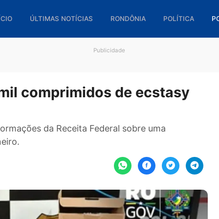
🏠 INÍCIO
ÚLTIMAS NOTÍCIAS
RONDÔNIA
POL
Publicidade
 de mil comprimidos de ecst
ir de informações da Receita Federal sobre uma
e Janeiro.