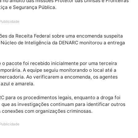
ª Delegacia de Repressão a Narcóticos (DENARC), realizo
imidos de substância sintética com características de
nduzida no âmbito das missões Protetor das Divisas e F
da Justiça e Segurança Pública.
Publicidade
 informações da Receita Federal sobre uma encomenda su
ados, o Núcleo de Inteligência da DENARC monitorou a 
ã.
aram que o pacote foi recebido inicialmente por uma terc
ra temporária. A equipe seguiu monitorando o local at
lher a mercadoria. Ao verificarem a encomenda, os age
 cores azul e amarela.