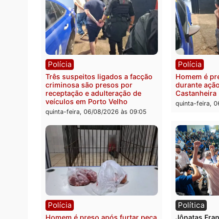
Polícia
Políc
Policiais militares recuperam
Jovem
moto furtada e prendem trio na
Rua d
zona Leste
invest
quinta-feira, 06/08/2026 às 09:28
quinta
Polícia
Políc
Três suspeitos ligados a facção
Homem
criminosa são presos por
duran
receptação e adulteração de
Casta
veículos em Porto Velho
quinta