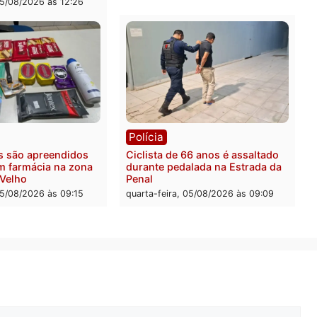
ra a prisão em 2026
propaganda de Fúria apó
convenção
feira, 05/08/2026 às 12:31
quarta-feira, 05/08/2026 às 
Rondônia
Médicos são investigados
suspeita de receber salár
cumprir carga horária em
quarta-feira, 05/08/2026 às 
ica
nções chegam ao fim e
es de 2026 entram na reta
iva em Rondônia
-feira, 05/08/2026 às 12:26