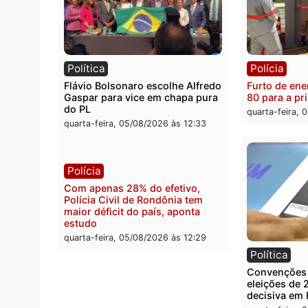
Política
Políc
Violência domina o debate
O dinh
eleitoral e segurança vira
apree
principal arma dos candidatos
Velho
ao Governo de Rondônia
milion
quarta-feira, 05/08/2026 às 12:48
quarta
Política
Políc
Flávio Bolsonaro escolhe Alfredo
Furto 