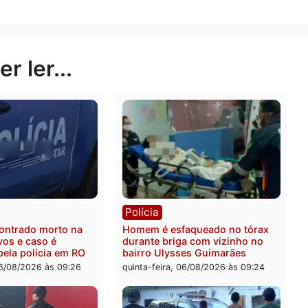
DENARC para os procedimentos legais, enquanto a drog
nformou que as investigações continuam para identificar
ossíveis conexões com organizações criminosas.
Publicidade
rer ler...