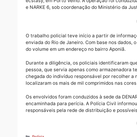
A Polícia Civil de Rondônia, por meio da 1
terça-feira (2) a apreensão de 1.046 compr
ecstasy, em Porto Velho. A operação foi co
e NARKE 6, sob coordenação do Ministério 
O trabalho policial teve início a partir de
enviada do Rio de Janeiro. Com base nos d
do volume em um endereço no bairro Aponi
Durante a diligência, os policiais identific
pessoa, que servia apenas como armazenado
chegada do indivíduo responsável por reco
localizaram os mais de mil comprimidos nas