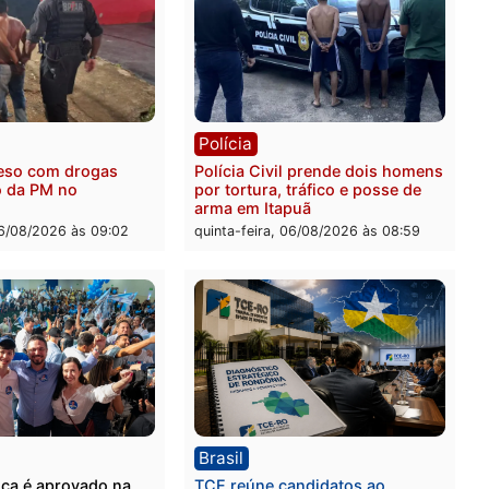
ia
Polícia
 é encontrado morto na
Homem é esfaqueado no 
os Cravos e caso é
durante briga com vizinh
igado pela polícia em RO
bairro Ulysses Guimarães
-feira, 06/08/2026 às 09:26
quinta-feira, 06/08/2026 às 
ia
Polícia
 é preso com drogas
Polícia Civil prende dois
te ação da PM no
por tortura, tráfico e pos
nheira
arma em Itapuã
-feira, 06/08/2026 às 09:02
quinta-feira, 06/08/2026 às 