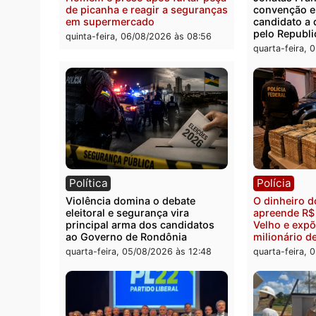
quinta-feira, 06/08/2026 às 09:05
Polícia
Polít
Homem é preso após furtar peça
Jônat
de picanha e reagir a seguranças
conve
em supermercado
candid
pelo 
quinta-feira, 06/08/2026 às 08:56
quarta