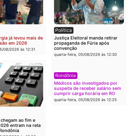
ia
Brasil
eiro do crime: PF
Confronto durante opera
nde R$ 2 milhões em Porto
termina com foragido bal
 e expõe esquema
grande apreensão de dro
ário de lavagem
quarta-feira, 05/08/2026 às 
-feira, 05/08/2026 às 12:46
ia
Política
de energia já levou mais de
Justiça Eleitoral manda re