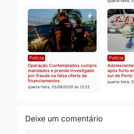
Gaspar para vice em chapa pura
80 pa
do PL
quarta-
quarta-feira, 05/08/2026 às 12:33
Polícia
Com apenas 28% do efetivo,
Polícia Civil de Rondônia tem
maior déficit do país, aponta
estudo
quarta-feira, 05/08/2026 às 12:29
Polít
Conve
eleiçõ
decis
quarta