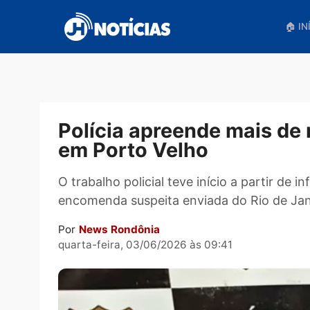
Pular
para
o
conteúdo
Polícia apreende mais
em Porto Velho
O trabalho policial teve início a part
encomenda suspeita enviada do Rio d
Por
News Rondônia
quarta-feira, 03/06/2026 às 09:41