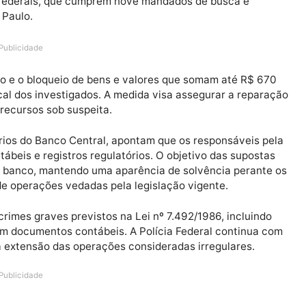
a terça-feira (23), a Operação Miragem com o objetivo 
 Sistema Financeiro Nacional. A ação mira o Banco Dig
liciais federais, que cumprem nove mandados de busca 
em São Paulo.
Publicidade
equestro e o bloqueio de bens e valores que somam até
o e fiscal dos investigados. A medida visa assegurar a 
ão de recursos sob suspeita.
 relatórios do Banco Central, apontam que os responsáv
s contábeis e registros regulatórios. O objetivo das s
nceira do banco, mantendo uma aparência de solvência p
ização de operações vedadas pela legislação vigente.