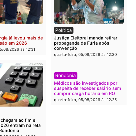
ia
Brasil
eiro do crime: PF
Confronto durante opera
nde R$ 2 milhões em Porto
termina com foragido bal
 e expõe esquema
grande apreensão de dro
ário de lavagem
quarta-feira, 05/08/2026 às 
-feira, 05/08/2026 às 12:46
ia
Política
de energia já levou mais de
Justiça Eleitoral manda re