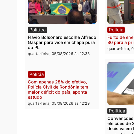
Política
Políc
Violência domina o debate
O dinh
eleitoral e segurança vira
apree
principal arma dos candidatos
Velho
ao Governo de Rondônia
milion
quarta-feira, 05/08/2026 às 12:48
quarta
Política
Políc
Flávio Bolsonaro escolhe Alfredo
Furto 