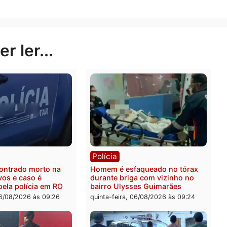
por crimes graves previstos na Lei nº 7.492/1986, inc
alsos em documentos contábeis. A Polícia Federal cont
talhar a extensão das operações consideradas irregular
Publicidade
rer ler...