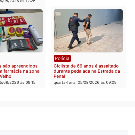
ra a prisão em 2026
propaganda de Fúria apó
convenção
feira, 05/08/2026 às 12:31
quarta-feira, 05/08/2026 às 
Rondônia
Médicos são investigados
suspeita de receber salár
cumprir carga horária em
quarta-feira, 05/08/2026 às 
ica
nções chegam ao fim e
es de 2026 entram na reta
iva em Rondônia
-feira, 05/08/2026 às 12:26