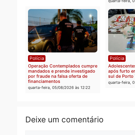
Gaspar para vice em chapa pura
80 pa
do PL
quarta-
quarta-feira, 05/08/2026 às 12:33
Polícia
Com apenas 28% do efetivo,
Polícia Civil de Rondônia tem
maior déficit do país, aponta
estudo
quarta-feira, 05/08/2026 às 12:29
Polít
Conve
eleiçõ
decis
quarta