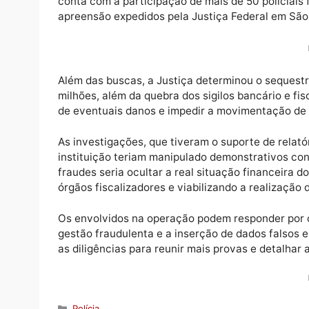
A Polícia Federal deflagrou, na manhã dest
desarticular um esquema de crimes contra o
conta com a participação de mais de 50 po
apreensão expedidos pela Justiça Federal 
Além das buscas, a Justiça determinou o s
milhões, além da quebra dos sigilos bancári
de eventuais danos e impedir a movimentaç
As investigações, que tiveram o suporte de
instituição teriam manipulado demonstrativo
fraudes seria ocultar a real situação fina
órgãos fiscalizadores e viabilizando a real