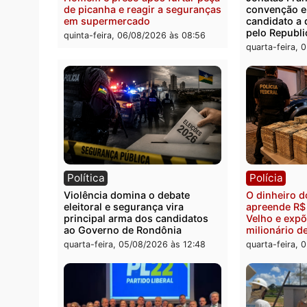
quinta-feira, 06/08/2026 às 09:05
Polícia
Polít
Homem é preso após furtar peça
Jônat
de picanha e reagir a seguranças
conve
em supermercado
candid
pelo 
quinta-feira, 06/08/2026 às 08:56
quarta