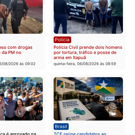
ia
Polícia
 é encontrado morto na
Homem é esfaqueado no 
os Cravos e caso é
durante briga com vizinh
igado pela polícia em RO
bairro Ulysses Guimarães
-feira, 06/08/2026 às 09:26
quinta-feira, 06/08/2026 às 
ia
Polícia
 é preso com drogas
Polícia Civil prende dois
te ação da PM no
por tortura, tráfico e pos
nheira
arma em Itapuã
-feira, 06/08/2026 às 09:02
quinta-feira, 06/08/2026 às 