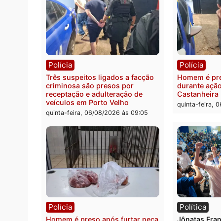
Polícia
Políc
Policiais militares recuperam
Jovem
moto furtada e prendem trio na
Rua d
zona Leste
invest
quinta-feira, 06/08/2026 às 09:28
quinta
Polícia
Políc
Três suspeitos ligados a facção
Homem
criminosa são presos por
duran
receptação e adulteração de
Casta
veículos em Porto Velho
quinta