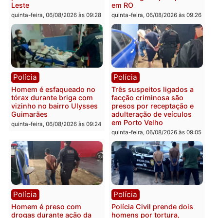
carro deixa quatro mortos
e processamento da açã
em Porto Velho
que pode levar à perda d
mandato da prefeita de
quinta-feira, 06/08/2026 às 20:51
Pimenta Bueno
quinta-feira, 06/08/2026 às 18:
Polícia
Polícia
Policiais militares
Jovem é encontrado mor
recuperam moto furtada e
na Rua dos Cravos e cas
prendem trio na zona
é investigado pela políci
Leste
em RO
quinta-feira, 06/08/2026 às 09:28
quinta-feira, 06/08/2026 às 09: