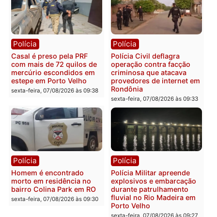
Polícia
Polícia
2 MILHÕES – Unnesa
Polícia Federal apreende
apresenta documentos
400 quilos de drogas e
que comprovam
prende motorista em RO
transparência e legalidade
sexta-feira, 07/08/2026 às 09:
na operação alvo da PF
sexta-feira, 07/08/2026 às 12:24
Polícia
Polícia
Casal é preso pela PRF
Polícia Civil deflagra
com mais de 72 quilos de
operação contra facção
mercúrio escondidos em
criminosa que atacava
estepe em Porto Velho
provedores de internet 
Rondônia
sexta-feira, 07/08/2026 às 09:38
sexta-feira, 07/08/2026 às 09:3