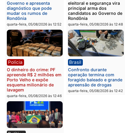
Polícia
Política
Homem é preso após
Jônatas França é aprova
furtar peça de picanha e
na convenção e
reagir a seguranças em
confirmado candidato a
supermercado
deputado federal pelo
Republicanos
quinta-feira, 06/08/2026 às 08:56
quarta-feira, 05/08/2026 às 15:
Brasil
Política
TCE reúne candidatos ao
Violência domina o deba
Governo e apresenta
eleitoral e segurança vir
diagnóstico que pode
principal arma dos
mudar os rumos de
candidatos ao Governo 