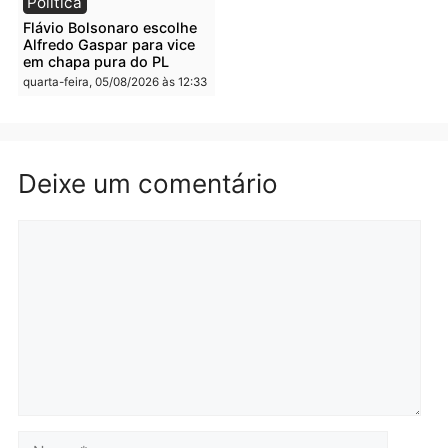
Rondônia
Rondônia
quarta-feira, 05/08/2026 às 12:52
quarta-feira, 05/08/2026 às 12:
Polícia
Brasil
O dinheiro do crime: PF
Confronto durante
apreende R$ 2 milhões em
operação termina com
Porto Velho e expõe
foragido baleado e gran
esquema milionário de
apreensão de drogas
lavagem
quarta-feira, 05/08/2026 às 12:
quarta-feira, 05/08/2026 às 12:46