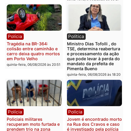
Polícia
Polícia
Homem é encontrado
Polícia Militar apreende
morto em residência no
explosivos e embarcaçã
bairro Colina Park em RO
durante patrulhamento
fluvial no Rio Madeira e
sexta-feira, 07/08/2026 às 09:30
Porto Velho
sexta-feira, 07/08/2026 às 09:2
Polícia
Política
Tragédia na BR-364:
Ministro Dias Tofolli , do
colisão entre caminhão e
TSE, determina reabertu