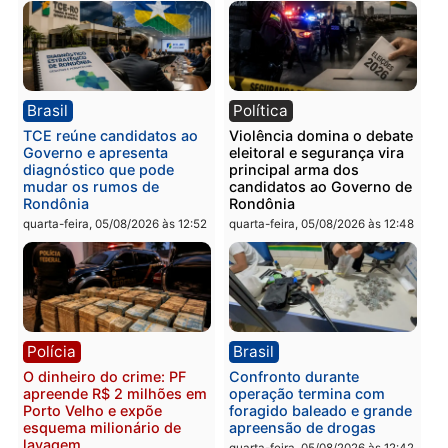
quinta-feira, 06/08/2026 às 08:
Polícia
Política
Homem é preso após
Jônatas França é aprova
furtar peça de picanha e
na convenção e
reagir a seguranças em
confirmado candidato a
supermercado
deputado federal pelo
Republicanos
quinta-feira, 06/08/2026 às 08:56
quarta-feira, 05/08/2026 às 15:
Brasil
Política