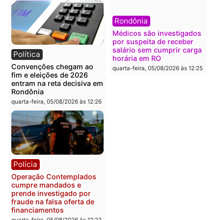
Política
Polícia
Flávio Bolsonaro escolhe
Furto de energia já levou
Alfredo Gaspar para vice
mais de 80 para a prisão
em chapa pura do PL
em 2026
quarta-feira, 05/08/2026 às 12:33
quarta-feira, 05/08/2026 às 12:
Polícia
Com apenas 28% do
efetivo, Polícia Civil de
Rondônia tem maior défic
Política
do país, aponta estudo
Justiça Eleitoral manda
quarta-feira, 05/08/2026 às 12:
retirar propaganda de
Fúria após convenção
quarta-feira, 05/08/2026 às 12:30
Rondônia