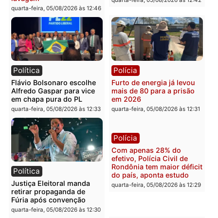
TCE reúne candidatos ao
Violência domina o deba
Governo e apresenta
eleitoral e segurança vir
diagnóstico que pode
principal arma dos
mudar os rumos de
candidatos ao Governo 
Rondônia
Rondônia
quarta-feira, 05/08/2026 às 12:52
quarta-feira, 05/08/2026 às 12:
Polícia
Brasil
O dinheiro do crime: PF
Confronto durante
apreende R$ 2 milhões em
operação termina com
Porto Velho e expõe
foragido baleado e gran
esquema milionário de
apreensão de drogas
lavagem
quarta-feira, 05/08/2026 às 12:
quarta-feira, 05/08/2026 às 12:46