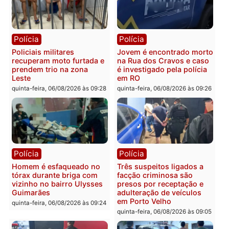
Tragédia na BR-364:
Ministro Dias Tofolli , do
colisão entre caminhão e
TSE, determina reabertu
carro deixa quatro mortos
e processamento da açã
em Porto Velho
que pode levar à perda d
mandato da prefeita de
quinta-feira, 06/08/2026 às 20:51
Pimenta Bueno
quinta-feira, 06/08/2026 às 18:
Polícia
Polícia
Policiais militares
Jovem é encontrado mor
recuperam moto furtada e
na Rua dos Cravos e cas
prendem trio na zona
é investigado pela políci
Leste
em RO
quinta-feira, 06/08/2026 às 09:28
quinta-feira, 06/08/2026 às 09: