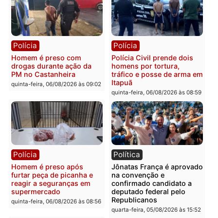
Polícia
Polícia
Homem é esfaqueado no
Três suspeitos ligados a
tórax durante briga com
facção criminosa são
vizinho no bairro Ulysses
presos por receptação e
Guimarães
adulteração de veículos
em Porto Velho
quinta-feira, 06/08/2026 às 09:24
quinta-feira, 06/08/2026 às 09:
Polícia
Polícia
Homem é preso com
Polícia Civil prende dois
drogas durante ação da
homens por tortura,
PM no Castanheira
tráfico e posse de arma 
Itapuã
quinta-feira, 06/08/2026 às 09:02