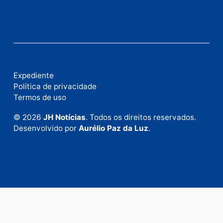
Fale com a nossa redação
Envie suas sugestões de pautas e denúncias, ou en
em contato com nosso departamento comercial pa
anunciar.
Fale Conosco
Rua Elias Gorayeb, 3381
Bairro: Liberdade
Porto Velho - RO