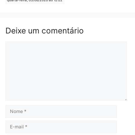
Médicos são investigado
por suspeita de receber
salário sem cumprir car
Política
horária em RO
Convenções chegam ao
quarta-feira, 05/08/2026 às 12:
fim e eleições de 2026
entram na reta decisiva em
Rondônia
quarta-feira, 05/08/2026 às 12:26
Polícia
Operação Contemplados
cumpre mandados e
prende investigado por
fraude na falsa oferta de
financiamentos