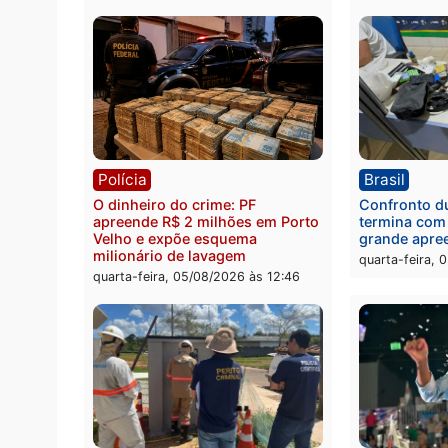
Política
Brasi
Jônatas França é aprovado na
TCE r
convenção e confirmado
Gover
candidato a deputado federal
diagn
pelo Republicanos
rumos
quarta-feira, 05/08/2026 às 15:52
quarta