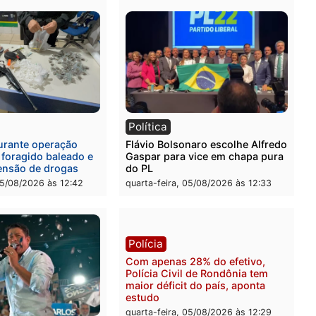
l
Política
eúne candidatos ao
Violência domina o debat
no e apresenta
eleitoral e segurança vira
óstico que pode mudar os
principal arma dos candi
 de Rondônia
ao Governo de Rondônia
-feira, 05/08/2026 às 12:52
quarta-feira, 05/08/2026 às 