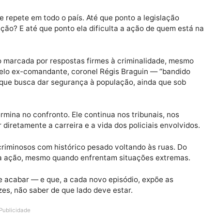
xou de ser exceção para virar quase regra.
ronto, os agentes terão que provar que agiram em legí
dos criminosos. Que não havia outra alternativa. Em o
isco para proteger a sociedade passa a ser tratado com
que se repete em todo o país. Até que ponto a legislaç
população? E até que ponto ela dificulta a ação de que
tem sido marcada por respostas firmes à criminalidade,
epetida pelo ex-comandante, coronel Régis Braguin — “ba
ostura que busca dar segurança à população, ainda que
não termina no confronto. Ele continua nos tribunais, n
ngir diretamente a carreira e a vida dos policiais env