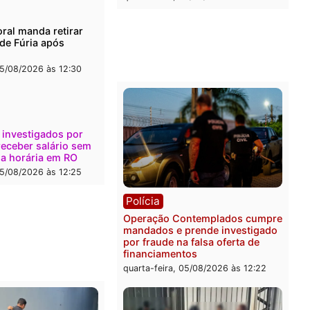
l
Política
onto durante operação
Flávio Bolsonaro escolhe 
na com foragido baleado e
Gaspar para vice em chap
e apreensão de drogas
do PL
-feira, 05/08/2026 às 12:42
quarta-feira, 05/08/2026 às 
Polícia
Com apenas 28% do efeti
Polícia Civil de Rondônia
maior déficit do país, apo
estudo
quarta-feira, 05/08/2026 às 
ica
a Eleitoral manda retirar
ganda de Fúria após
nção
-feira, 05/08/2026 às 12:30