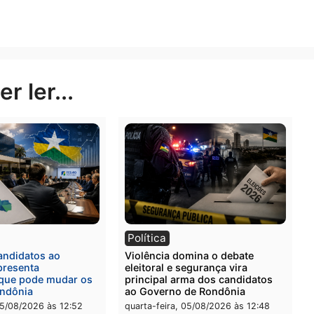
lado, criminosos com histórico pesado voltando às ruas
icar cada ação, mesmo quando enfrentam situações extr
nge de acabar — e que, a cada novo episódio, expõe as
tas vezes, não saber de que lado deve estar.
Publicidade
rer ler...