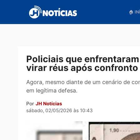
Pular
para
o
conteúdo
Policiais que enfrent
virar réus após confr
Agora, mesmo diante de um cenário d
em legítima defesa.
Por
JH Notícias
sábado, 02/05/2026 às 10:43