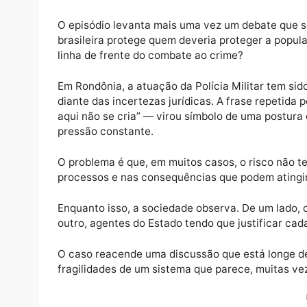
Fugir dali, segundo relatos recorrentes, dei
Agora, mesmo diante de um cenário de conf
defesa. Que houve reação armada por parte 
palavras, quem colocou a própria vida em r
suspeito.
O episódio levanta mais uma vez um debate 
brasileira protege quem deveria proteger a 
linha de frente do combate ao crime?
Em Rondônia, a atuação da Polícia Militar 
diante das incertezas jurídicas. A frase r
aqui não se cria” — virou símbolo de uma p
pressão constante.
O problema é que, em muitos casos, o risco 
processos e nas consequências que podem ati