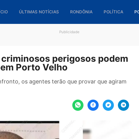
🏠 INÍCIO
ÚLTIMAS NOTÍCIAS
RONDÔNIA
POL
Publicidade
aram criminosos perigosos p
onto em Porto Velho
e confronto, os agentes terão que provar que 