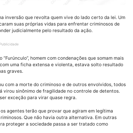
ara uma inversão que revolta quem vive do lado certo d
ue arriscaram suas próprias vidas para enfrentar crimin
e responder judicialmente pelo resultado da ação.
Publicidade
ido como “Furúnculo”, homem com condenações que so
esmo com uma ficha extensa e violenta, estava solto r
a falhas graves.
terminou com a morte do criminoso e de outros envolvid
que já virou sinônimo de fragilidade no controle de de