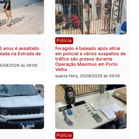
ônia
os são investigados por
ta de receber salário sem
ir carga horária em RO
-feira, 05/08/2026 às 12:25
Polícia
Operação Contemplados 
mandados e prende inves
por fraude na falsa oferta
financiamentos
quarta-feira, 05/08/2026 às 