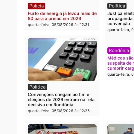
Polícia
Brasi
O dinheiro do crime: PF
Confr
apreende R$ 2 milhões em Porto
termi
Velho e expõe esquema
grand
milionário de lavagem
quarta
quarta-feira, 05/08/2026 às 12:46
Polícia
Polít
Furto de energia já levou mais de
Justiç
80 para a prisão em 2026
propa
conve
quarta-feira, 05/08/2026 às 12:31
quarta