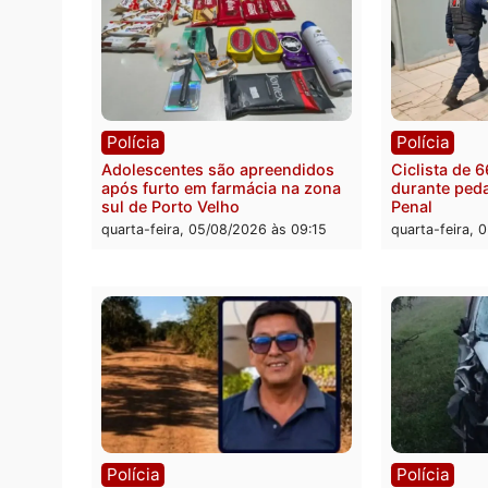
Rond
Médic
suspei
cumpr
quarta
Política
Convenções chegam ao fim e
eleições de 2026 entram na reta
decisiva em Rondônia
quarta-feira, 05/08/2026 às 12:26