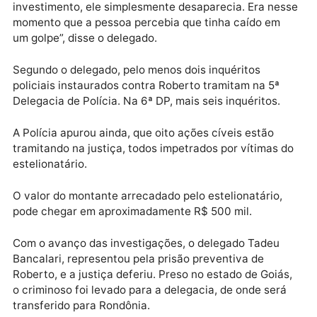
A Polícia descobriu ainda, que em outro caso, uma
vítima chegou a mandar R$ 40 mil para o criminoso,
com a promessa de ter um retorno financeiro em ci
do valor investido. “Quando chegava no prazo
estipulado pelo acusado, que seria a data em que a
vítima iria receber seus juros, por conta do suposto
investimento, ele simplesmente desaparecia. Era ne
momento que a pessoa percebia que tinha caído em
um golpe”, disse o delegado.
Segundo o delegado, pelo menos dois inquéritos
policiais instaurados contra Roberto tramitam na 5ª
Delegacia de Polícia. Na 6ª DP, mais seis inquéritos.
A Polícia apurou ainda, que oito ações cíveis estão
tramitando na justiça, todos impetrados por vítimas 
estelionatário.