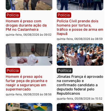
prendem trio na zona
é investigado pela políci
Leste
em RO
quinta-feira, 06/08/2026 às 09:28
quinta-feira, 06/08/2026 às 09:
Polícia
Polícia
Homem é esfaqueado no
Três suspeitos ligados a
tórax durante briga com
facção criminosa são
vizinho no bairro Ulysses
presos por receptação e
Guimarães
adulteração de veículos
em Porto Velho
quinta-feira, 06/08/2026 às 09:24
quinta-feira, 06/08/2026 às 09: