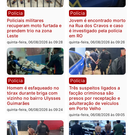
Polícia
Política
Tragédia na BR-364:
Ministro Dias Tofolli , do
colisão entre caminhão e
TSE, determina reabertu
carro deixa quatro mortos
e processamento da açã
em Porto Velho
que pode levar à perda d
mandato da prefeita de
quinta-feira, 06/08/2026 às 20:51
Pimenta Bueno
quinta-feira, 06/08/2026 às 18:
Polícia
Polícia
Policiais militares
Jovem é encontrado mor
recuperam moto furtada e
na Rua dos Cravos e cas