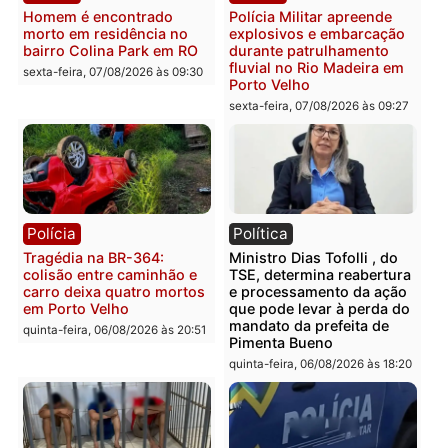
Polícia
Polícia
Casal é preso pela PRF
Polícia Civil deflagra
com mais de 72 quilos de
operação contra facção
mercúrio escondidos em
criminosa que atacava
estepe em Porto Velho
provedores de internet 
Rondônia
sexta-feira, 07/08/2026 às 09:38
sexta-feira, 07/08/2026 às 09:3
Polícia
Polícia
Homem é encontrado
Polícia Militar apreende
morto em residência no
explosivos e embarcaçã
bairro Colina Park em RO
durante patrulhamento
fluvial no Rio Madeira e
sexta-feira, 07/08/2026 às 09:30
Porto Velho
sexta-feira, 07/08/2026 às 09:2