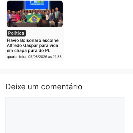
Brasil
Política
TCE reúne candidatos ao
Violência domina o deba
Governo e apresenta
eleitoral e segurança vir
diagnóstico que pode
principal arma dos
mudar os rumos de
candidatos ao Governo 
Rondônia
Rondônia
quarta-feira, 05/08/2026 às 12:52
quarta-feira, 05/08/2026 às 12:
Polícia
Brasil
O dinheiro do crime: PF
Confronto durante
apreende R$ 2 milhões em
operação termina com
Porto Velho e expõe
foragido baleado e gran
esquema milionário de
apreensão de drogas