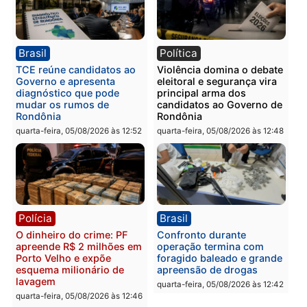
Polícia
Polícia
Homem é preso com
Polícia Civil prende dois
drogas durante ação da
homens por tortura,
PM no Castanheira
tráfico e posse de arma 
Itapuã
quinta-feira, 06/08/2026 às 09:02
quinta-feira, 06/08/2026 às 08:
Polícia
Política
Homem é preso após
Jônatas França é aprova
furtar peça de picanha e
na convenção e
reagir a seguranças em
confirmado candidato a
supermercado
deputado federal pelo
Republicanos
quinta-feira, 06/08/2026 às 08:56
quarta-feira, 05/08/2026 às 15: