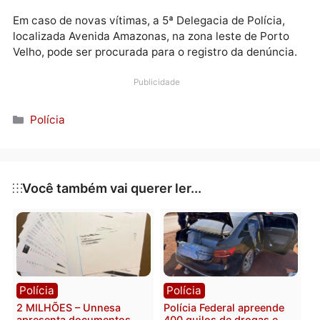
O valor do montante arrecadado pelo estelionatário,
pode chegar em aproximadamente R$ 500 mil.
Com o avanço das investigações, o delegado Tadeu
Bancalari, representou pela prisão preventiva de
Roberto, e a justiça deferiu. Preso no estado de Goiá
o criminoso foi levado para a delegacia, de onde ser
transferido para Rondônia.
Em caso de novas vítimas, a 5ª Delegacia de Polícia,
localizada Avenida Amazonas, na zona leste de Port
Velho, pode ser procurada para o registro da denúnci
Publicidade
Categorias
Polícia