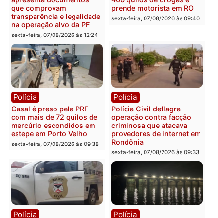
Você também vai querer ler...
Polícia
Polícia
2 MILHÕES – Unnesa
Polícia Federal apreende
apresenta documentos
400 quilos de drogas e
que comprovam
prende motorista em RO
transparência e legalidade
sexta-feira, 07/08/2026 às 09:
na operação alvo da PF
sexta-feira, 07/08/2026 às 12:24