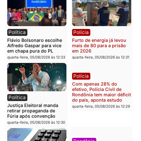
mudar os rumos de
candidatos ao Governo 
Rondônia
Rondônia
quarta-feira, 05/08/2026 às 12:52
quarta-feira, 05/08/2026 às 12:
Polícia
Brasil
O dinheiro do crime: PF
Confronto durante
apreende R$ 2 milhões em
operação termina com
Porto Velho e expõe
foragido baleado e gran
esquema milionário de
apreensão de drogas
lavagem
quarta-feira, 05/08/2026 às 12:
quarta-feira, 05/08/2026 às 12:46