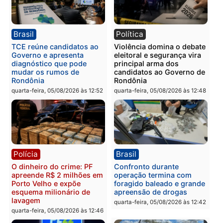
Polícia
Política
Homem é preso após
Jônatas França é aprova
furtar peça de picanha e
na convenção e
reagir a seguranças em
confirmado candidato a
supermercado
deputado federal pelo
Republicanos
quinta-feira, 06/08/2026 às 08:56
quarta-feira, 05/08/2026 às 15:
Brasil
Política
TCE reúne candidatos ao
Violência domina o deba
Governo e apresenta
eleitoral e segurança vir
diagnóstico que pode
principal arma dos