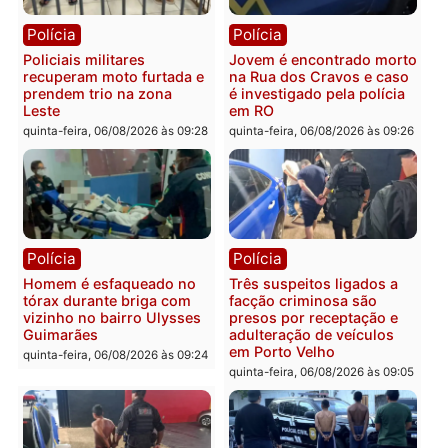
Você também vai querer ler...
Polícia
Polícia
Policiais militares
Jovem é encontrado mor
recuperam moto furtada e
na Rua dos Cravos e cas
prendem trio na zona
é investigado pela políci
Leste
em RO
quinta-feira, 06/08/2026 às 09:28
quinta-feira, 06/08/2026 às 09: