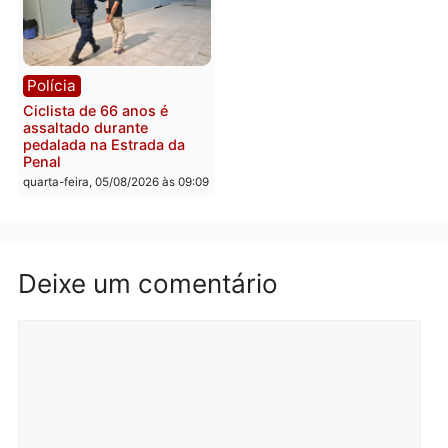
salário sem cumprir car
Política
horária em RO
Convenções chegam ao
quarta-feira, 05/08/2026 às 12:
fim e eleições de 2026
entram na reta decisiva em
Rondônia
quarta-feira, 05/08/2026 às 12:26
Polícia
Polícia
Operação Contemplados
Adolescentes são
cumpre mandados e
apreendidos após furto 
prende investigado por
farmácia na zona sul de
fraude na falsa oferta de
Porto Velho
financiamentos
quarta-feira, 05/08/2026 às 09:
quarta-feira, 05/08/2026 às 12:22