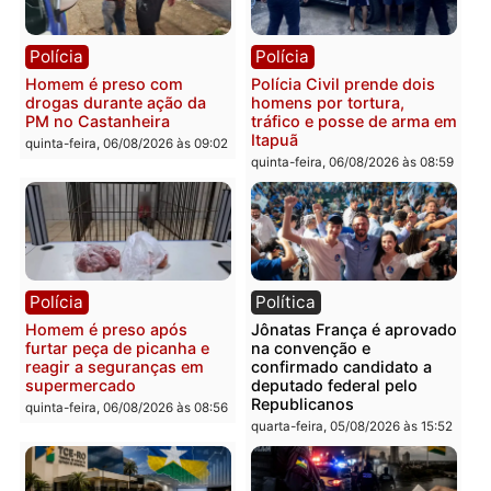
Polícia
Polícia
Homem é esfaqueado no
Três suspeitos ligados a
tórax durante briga com
facção criminosa são
vizinho no bairro Ulysses
presos por receptação e
Guimarães
adulteração de veículos
em Porto Velho
quinta-feira, 06/08/2026 às 09:24
quinta-feira, 06/08/2026 às 09:
Polícia
Polícia
Homem é preso com
Polícia Civil prende dois
drogas durante ação da
homens por tortura,
PM no Castanheira
tráfico e posse de arma 
Itapuã
quinta-feira, 06/08/2026 às 09:02
quinta-feira, 06/08/2026 às 08: