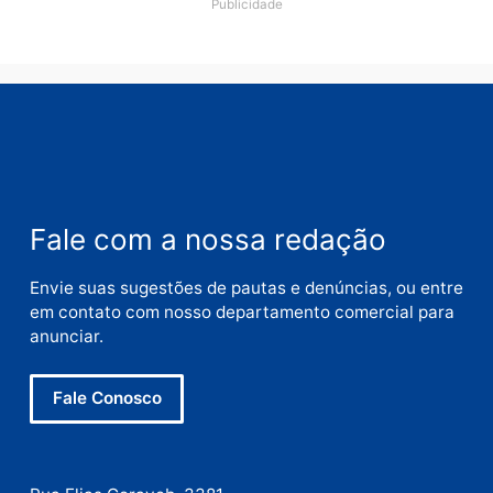
Nome
E-
mail
Site
Este site utiliza o Akismet para reduzir spam.
Saiba
como seus dados em comentários são processados
.