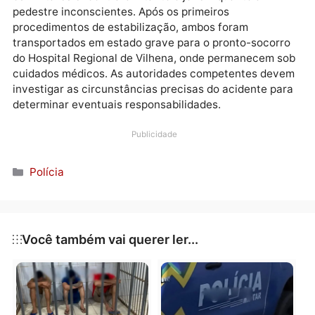
anos, foi arremessado por vários metros, enquanto o
veículo tombou às margens da rodovia.
O Corpo de Bombeiros foi acionado imediatamente
para prestar socorro às vítimas. Ao chegarem ao loca
os militares encontraram tanto o jovem quanto a
pedestre inconscientes. Após os primeiros
procedimentos de estabilização, ambos foram
transportados em estado grave para o pronto-socor
do Hospital Regional de Vilhena, onde permanecem 
cuidados médicos. As autoridades competentes dev
investigar as circunstâncias precisas do acidente pa
determinar eventuais responsabilidades.
Publicidade
Categorias
Polícia