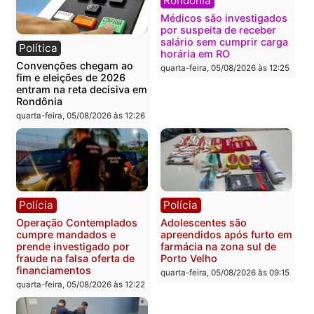
Política
Polícia
Flávio Bolsonaro escolhe
Furto de energia já levou
Alfredo Gaspar para vice
mais de 80 para a prisão
em chapa pura do PL
em 2026
quarta-feira, 05/08/2026 às 12:33
quarta-feira, 05/08/2026 às 12:
Polícia
Com apenas 28% do
efetivo, Polícia Civil de
Rondônia tem maior défic
Política
do país, aponta estudo
Justiça Eleitoral manda
quarta-feira, 05/08/2026 às 12:
retirar propaganda de
Fúria após convenção
quarta-feira, 05/08/2026 às 12:30
Rondônia
Médicos são investigado
por suspeita de receber