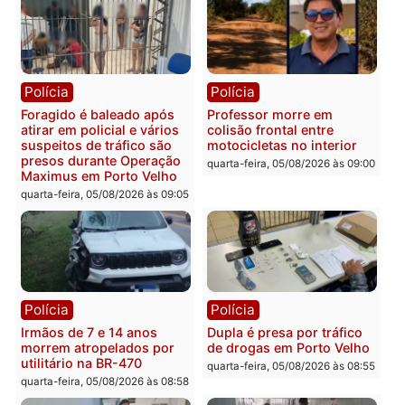
prende investigado por
fraude na falsa oferta de
financiamentos
quarta-feira, 05/08/2026 às 12:
Polícia
Polícia
Adolescentes são
Ciclista de 66 anos é
apreendidos após furto em
assaltado durante
farmácia na zona sul de
pedalada na Estrada da
Porto Velho
Penal
quarta-feira, 05/08/2026 às 09:15
quarta-feira, 05/08/2026 às 09