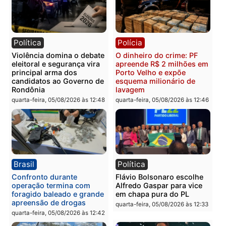
Política
Brasil
Jônatas França é aprovado
TCE reúne candidatos a
na convenção e
Governo e apresenta
confirmado candidato a
diagnóstico que pode
deputado federal pelo
mudar os rumos de
Republicanos
Rondônia
quarta-feira, 05/08/2026 às 15:52
quarta-feira, 05/08/2026 às 12:
Política
Polícia
Violência domina o debate
O dinheiro do crime: PF
eleitoral e segurança vira
apreende R$ 2 milhões 
principal arma dos
Porto Velho e expõe
candidatos ao Governo de
esquema milionário de
Rondônia
lavagem
quarta-feira, 05/08/2026 às 12:48
quarta-feira, 05/08/2026 às 12: