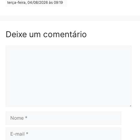
Polícia
Polícia
Homem é preso em
Jovem é preso por tráfic
flagrante por tráfico de
de drogas e porte ilegal 
drogas no bairro Aponiã
arma na zona leste de
em Porto Velho
Porto Velho
terça-feira, 04/08/2026 às 09:24
terça-feira, 04/08/2026 às 09:1
Política
De olho no fundo eleitoral?
Jair Montes lança o
próprio filho para
deputado federal e
movimentação desperta
suspeitas