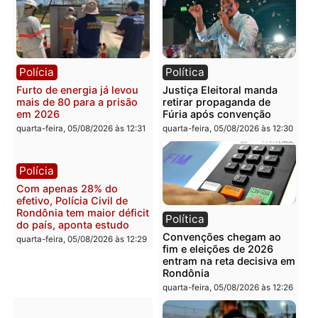
Brasil
Política
Confronto durante
Flávio Bolsonaro escolhe
operação termina com
Alfredo Gaspar para vice
foragido baleado e grande
em chapa pura do PL
apreensão de drogas
quarta-feira, 05/08/2026 às 12:
quarta-feira, 05/08/2026 às 12:42
Polícia
Política
Furto de energia já levou
Justiça Eleitoral manda
mais de 80 para a prisão
retirar propaganda de
em 2026
Fúria após convenção