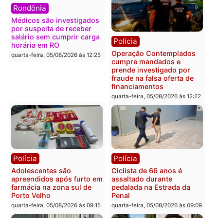
quarta-feira, 05/08/2026 às 12:31
quarta-feira, 05/08/2026 às 12:
Polícia
Com apenas 28% do
efetivo, Polícia Civil de
Rondônia tem maior déficit
Política
do país, aponta estudo
Convenções chegam ao
quarta-feira, 05/08/2026 às 12:29
fim e eleições de 2026
entram na reta decisiva 
Rondônia
quarta-feira, 05/08/2026 às 12:
Rondônia
Médicos são investigados
por suspeita de receber
salário sem cumprir carga
Polícia
horária em RO
Operação Contemplados
quarta-feira, 05/08/2026 às 12:25
cumpre mandados e