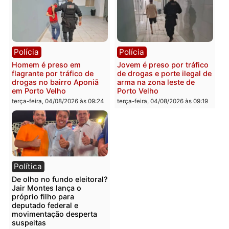
Polícia
Polícia
Foragido é baleado após
Professor morre em
atirar em policial e vários
colisão frontal entre
suspeitos de tráfico são
motocicletas no interior
presos durante Operação
quarta-feira, 05/08/2026 às 09
Maximus em Porto Velho
quarta-feira, 05/08/2026 às 09:05
Polícia
Polícia
Irmãos de 7 e 14 anos
Dupla é presa por tráfico
morrem atropelados por
de drogas em Porto Velh
utilitário na BR-470
quarta-feira, 05/08/2026 às 08
quarta-feira, 05/08/2026 às 08:58