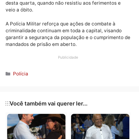
Durante a ação policial no bairro Nova Floresta, o
criminoso estava armado com um revólver calibre 38
reagiu à abordagem dos militares. No confronto, um
sargento do BPTAR acabou sendo baleado, e “Juninh
foi atingido e neutralizado pelos policiais.
Ele foi socorrido em estado grave ao hospital João
Paulo II, onde ficou sob cuidados médicos até a tard
desta quarta, quando não resistiu aos ferimentos e
veio a óbito.
A Polícia Militar reforça que ações de combate à
criminalidade continuam em toda a capital, visando
garantir a segurança da população e o cumprimento
mandados de prisão em aberto.
Publicidade