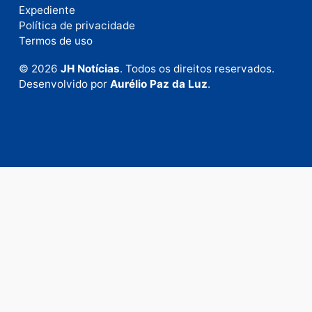
Fale com a nossa redação
Envie suas sugestões de pautas e denúncias, ou en
em contato com nosso departamento comercial pa
anunciar.
Fale Conosco
Rua Elias Gorayeb, 3381
Bairro: Liberdade
Porto Velho - RO
CEP: 76.803-852