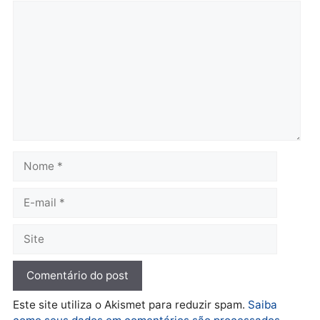
Brasil
Política
TCE reúne candidatos ao
Violência domina o deba
Governo e apresenta
eleitoral e segurança vir
diagnóstico que pode
principal arma dos
mudar os rumos de
candidatos ao Governo 
Rondônia
Rondônia
quarta-feira, 05/08/2026 às 12:52
quarta-feira, 05/08/2026 às 12:
Polícia
O dinheiro do crime: PF
apreende R$ 2 milhões em
Porto Velho e expõe
esquema milionário de
lavagem
quarta-feira, 05/08/2026 às 12:46