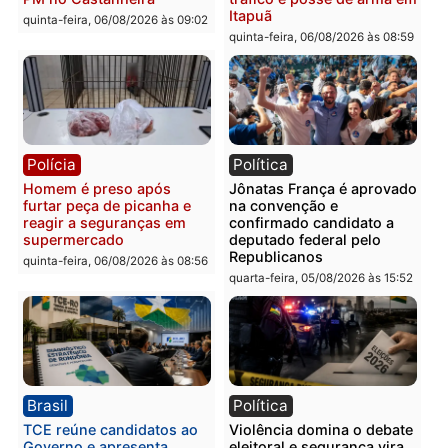
Polícia
Polícia
Homem é esfaqueado no
Três suspeitos ligados a
tórax durante briga com
facção criminosa são
vizinho no bairro Ulysses
presos por receptação e
Guimarães
adulteração de veículos
em Porto Velho
quinta-feira, 06/08/2026 às 09:24
quinta-feira, 06/08/2026 às 09:
Polícia
Polícia
Homem é preso com
Polícia Civil prende dois
drogas durante ação da
homens por tortura,
PM no Castanheira
tráfico e posse de arma 