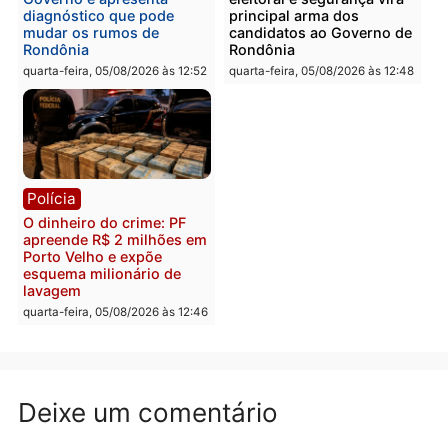
Itapuã
quinta-feira, 06/08/2026 às 09:02
quinta-feira, 06/08/2026 às 08:
Polícia
Política
Homem é preso após
Jônatas França é aprova
furtar peça de picanha e
na convenção e
reagir a seguranças em
confirmado candidato a
supermercado
deputado federal pelo
Republicanos
quinta-feira, 06/08/2026 às 08:56
quarta-feira, 05/08/2026 às 15: