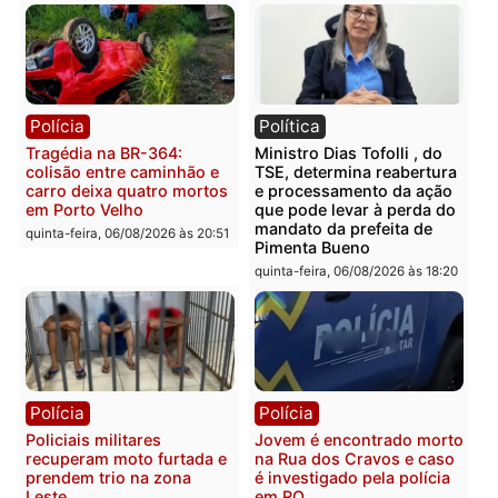
mercúrio escondidos em
criminosa que atacava
estepe em Porto Velho
provedores de internet 
Rondônia
sexta-feira, 07/08/2026 às 09:38
sexta-feira, 07/08/2026 às 09:3
Polícia
Polícia
Homem é encontrado
Polícia Militar apreende
morto em residência no
explosivos e embarcaçã
bairro Colina Park em RO
durante patrulhamento
fluvial no Rio Madeira e
sexta-feira, 07/08/2026 às 09:30
Porto Velho
sexta-feira, 07/08/2026 às 09:2