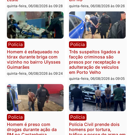
Polícia
Política
Tragédia na BR-364:
Ministro Dias Tofolli , do
colisão entre caminhão e
TSE, determina reabertu
carro deixa quatro mortos
e processamento da açã
em Porto Velho
que pode levar à perda d
mandato da prefeita de
quinta-feira, 06/08/2026 às 20:51
Pimenta Bueno
quinta-feira, 06/08/2026 às 18:
Polícia
Polícia
Policiais militares
Jovem é encontrado mor
recuperam moto furtada e
na Rua dos Cravos e cas
prendem trio na zona
é investigado pela políci
Leste
em RO
quinta-feira, 06/08/2026 às 09:28
quinta-feira, 06/08/2026 às 09: