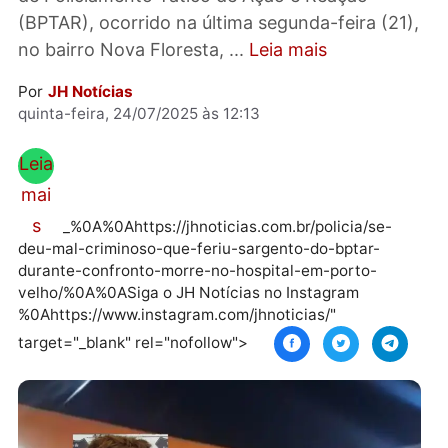
confronto com policiais militares do Batalhão
de Policiamento Tático de Ação e Reação
(BPTAR), ocorrido na última segunda-feira (21
no bairro Nova Floresta, ...
Leia mais
Por
JH Notícias
quinta-feira, 24/07/2025 às 12:13
Leia
mai
s
_%0A%0Ahttps://jhnoticias.com.br/policia/se-
deu-mal-criminoso-que-feriu-sargento-do-bptar-
durante-confronto-morre-no-hospital-em-porto-
velho/%0A%0ASiga o JH Notícias no Instagram
%0Ahttps://www.instagram.com/jhnoticias/"
target="_blank" rel="nofollow">