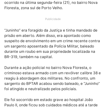
Após dois dias internado no pronto-socorro João Pau
II, Raimundo Junior da Silva Baneres, de 30 anos,
conhecido como “Juninho”, morreu na tarde desta
quarta-feira (23). Ele havia sido baleado durante um
confronto com policiais militares do Batalhão de
Policiamento Tático de Ação e Reação (BPTAR),
ocorrido na última segunda-feira (21), no bairro Nov
Floresta, zona sul de Porto Velho.
Publicidade
“Juninho” era foragido da Justiça e tinha mandado d
prisão em aberto. Além disso, era apontado como
suspeito de envolvimento em um crime recente cont
um sargento aposentado da Polícia Militar, baleado
durante um roubo em sua propriedade localizada na
BR-319, também na capital.