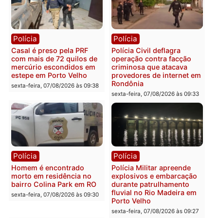
Polícia
Polícia
2 MILHÕES – Unnesa
Polícia Federal apreende
apresenta documentos
400 quilos de drogas e
que comprovam
prende motorista em RO
transparência e legalidade
sexta-feira, 07/08/2026 às 09:
na operação alvo da PF
sexta-feira, 07/08/2026 às 12:24
Polícia
Polícia
Casal é preso pela PRF
Polícia Civil deflagra
com mais de 72 quilos de
operação contra facção