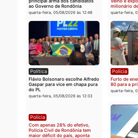
pelo 
quinta-feira, 06/08/2026 às 08:56
quarta
Política
Políc
Violência domina o debate
O dinh
eleitoral e segurança vira
apree
principal arma dos candidatos
Velho
ao Governo de Rondônia
milion
quarta-feira, 05/08/2026 às 12:48
quarta