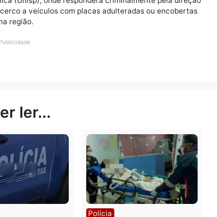
 equipe constatou que o condutor não possuía Carteira
mais a situação jurídica do abordado. A motocicleta ap
ida por um guincho diretamente para o pátio da Ciretran 
e a tentativa de escape que incluem direção perigosa,
ilegível ultrapassou a marca dos R$ 10 mil. O motociclis
a Pública (Unisp), onde responderá criminalmente pela
ça que o cerco a veículos com placas adulteradas ou enc
idade na região.
Publicidade
rer ler...