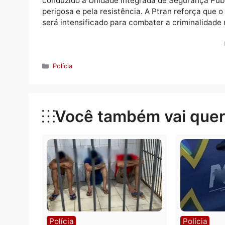
agentes. Na verificação dos documentos, a
de Habilitação (CNH), o que agravou ainda 
irregularidades administrativas e foi remov
O somatório das infrações cometidas durant
desobediência, falta de habilitação e placa 
conduzido à Unidade Integrada de Seguranç
perigosa e pela resistência. A Ptran refor
será intensificado para combater a criminal
Categorias
Polícia
Você também vai que