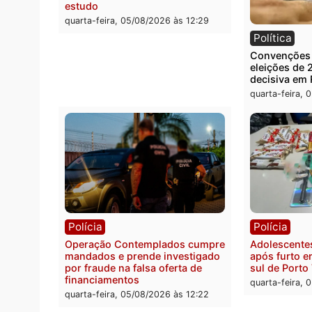
Política
Políc
Flávio Bolsonaro escolhe Alfredo
Furto 
Gaspar para vice em chapa pura
80 pa
do PL
quarta-
quarta-feira, 05/08/2026 às 12:33
Polícia
Com apenas 28% do efetivo,
Polícia Civil de Rondônia tem
maior déficit do país, aponta
estudo
quarta-feira, 05/08/2026 às 12:29
Polít
Conve