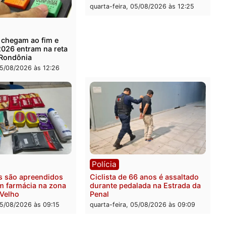
ia
Política
de energia já levou mais de
Justiça Eleitoral manda re
ra a prisão em 2026
propaganda de Fúria apó
convenção
feira, 05/08/2026 às 12:31
quarta-feira, 05/08/2026 às 
Rondônia
Médicos são investigados
suspeita de receber salár
cumprir carga horária em
quarta-feira, 05/08/2026 às 
ica
nções chegam ao fim e