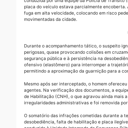
Uma fiscalização de trânsito no centro de 
prejuízo administrativo superior a R$ 10 mil
conduzida por uma equipe da Polícia de Trâ
placa do veículo estava parcialmente encob
fuga em alta velocidade, colocando em risc
movimentadas da cidade.
Durante o acompanhamento tático, o suspei
perigosas, quase provocando colisões em c
segurança pública e à persistência na desob
ofensivo (elastômero) para interromper a tr
permitindo a aproximação da guarnição para
Mesmo após ser interceptado, o homem ofere