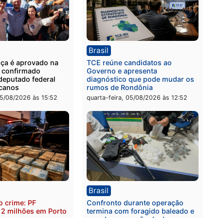
ia
Polícia
 é preso com drogas
Polícia Civil prende dois
te ação da PM no
por tortura, tráfico e pos
nheira
arma em Itapuã
-feira, 06/08/2026 às 09:02
quinta-feira, 06/08/2026 às 
ica
Brasil
as França é aprovado na
TCE reúne candidatos ao
nção e confirmado
Governo e apresenta
ato a deputado federal
diagnóstico que pode mu