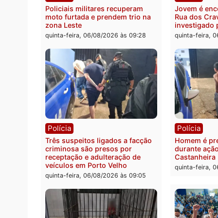
Polícia
Políc
Policiais militares recuperam
Jovem
moto furtada e prendem trio na
Rua d
zona Leste
invest
quinta-feira, 06/08/2026 às 09:28
quinta