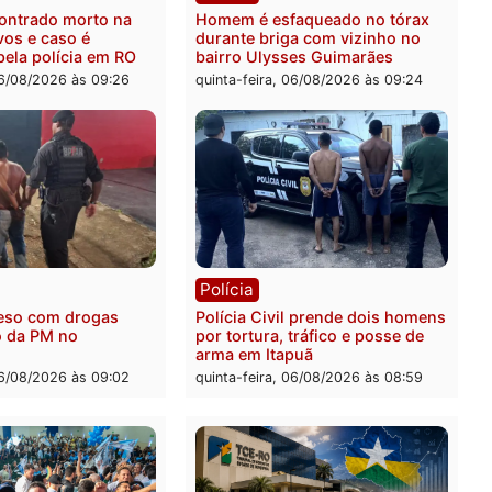
ia
Polícia
 é encontrado morto na
Homem é esfaqueado no 
os Cravos e caso é
durante briga com vizinh
igado pela polícia em RO
bairro Ulysses Guimarães
-feira, 06/08/2026 às 09:26
quinta-feira, 06/08/2026 às 