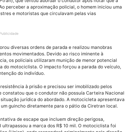
Rolim de Moura terminou com a prisão de um motociclis
 em multas na manhã de quarta-feira, 1º de abril. A ação
nsito (Ptran), que tentou abordar o condutor após notar
erta. Ao perceber a aproximação policial, o homem ini
o pedestres e motoristas que circulavam pelas vias
Publicidade
to ignorou diversas ordens de parada e realizou manob
ruzamentos movimentados. Devido ao risco iminente à
ediência, os policiais utilizaram munição de menor pot
ajetória do motociclista. O impacto forçou a parada do 
 a contenção do indivíduo.
ceu resistência à prisão e precisou ser imobilizado pe