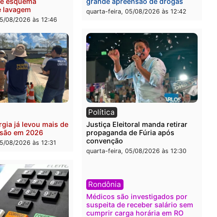
Republicanos
rumos de Rondônia
-feira, 05/08/2026 às 15:52
quarta-feira, 05/08/2026 às 
ia
Brasil
eiro do crime: PF
Confronto durante opera
nde R$ 2 milhões em Porto
termina com foragido bal
 e expõe esquema
grande apreensão de dro
ário de lavagem
quarta-feira, 05/08/2026 às 
-feira, 05/08/2026 às 12:46