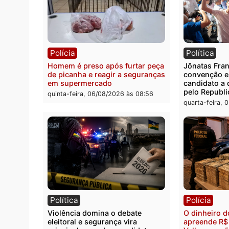
Polícia
Políc
Três suspeitos ligados a facção
Homem
criminosa são presos por
duran
receptação e adulteração de
Casta
veículos em Porto Velho
quinta
quinta-feira, 06/08/2026 às 09:05
Polícia
Polít
Homem é preso após furtar peça
Jônat
de picanha e reagir a seguranças
conve
em supermercado
candid