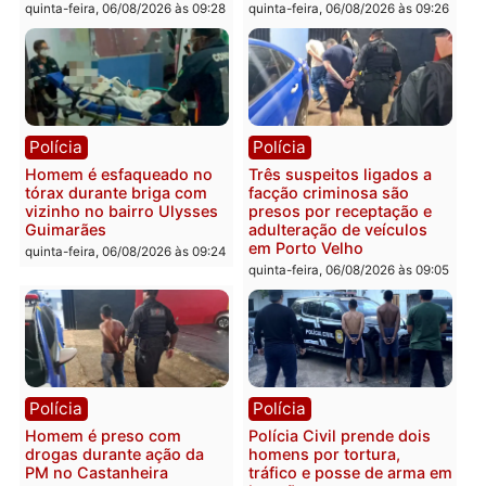
Polícia
Polícia
Policiais militares
Jovem é encontrado mor
recuperam moto furtada e
na Rua dos Cravos e cas
prendem trio na zona
é investigado pela políci
Leste
em RO
quinta-feira, 06/08/2026 às 09:28
quinta-feira, 06/08/2026 às 09:
Polícia
Polícia
Homem é esfaqueado no
Três suspeitos ligados a
tórax durante briga com
facção criminosa são
vizinho no bairro Ulysses
presos por receptação e
Guimarães
adulteração de veículos