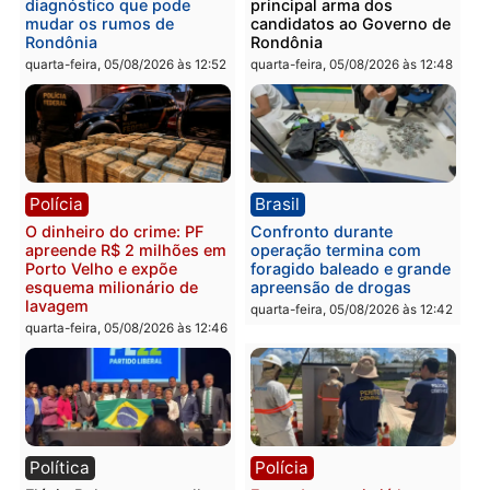
furtar peça de picanha e
na convenção e
reagir a seguranças em
confirmado candidato a
supermercado
deputado federal pelo
Republicanos
quinta-feira, 06/08/2026 às 08:56
quarta-feira, 05/08/2026 às 15:
Brasil
Política
TCE reúne candidatos ao
Violência domina o deba
Governo e apresenta
eleitoral e segurança vir
diagnóstico que pode
principal arma dos
mudar os rumos de
candidatos ao Governo 
Rondônia
Rondônia
quarta-feira, 05/08/2026 às 12:52
quarta-feira, 05/08/2026 às 12: