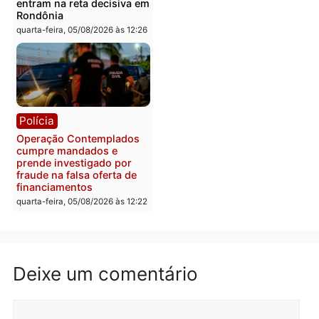
Polícia
Com apenas 28% do
efetivo, Polícia Civil de
Rondônia tem maior défic
Política
do país, aponta estudo
Justiça Eleitoral manda
quarta-feira, 05/08/2026 às 12:
retirar propaganda de
Fúria após convenção
quarta-feira, 05/08/2026 às 12:30
Rondônia
Médicos são investigado
por suspeita de receber
salário sem cumprir car
Política
horária em RO
Convenções chegam ao
quarta-feira, 05/08/2026 às 12:
fim e eleições de 2026
entram na reta decisiva em
Rondônia
quarta-feira, 05/08/2026 às 12:26