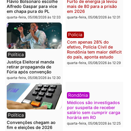
Polícia
Brasil
O dinheiro do crime: PF
Confronto durante
apreende R$ 2 milhões em
operação termina com
Porto Velho e expõe
foragido baleado e gran
esquema milionário de
apreensão de drogas
lavagem
quarta-feira, 05/08/2026 às 12:
quarta-feira, 05/08/2026 às 12:46
Política
Polícia
Flávio Bolsonaro escolhe
Furto de energia já levou
Alfredo Gaspar para vice
mais de 80 para a prisão
em chapa pura do PL
em 2026
quarta-feira, 05/08/2026 às 12:33
quarta-feira, 05/08/2026 às 12: