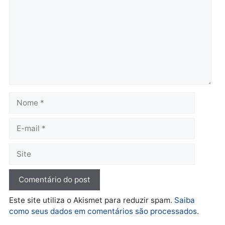
Polícia
Operação Contemplados
cumpre mandados e
prende investigado por
fraude na falsa oferta de
financiamentos
quarta-feira, 05/08/2026 às 12:22
Deixe um comentário
Comentário