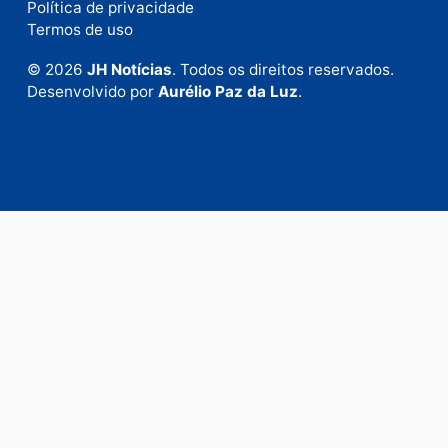
Envie suas sugestões de pautas e denúncias, ou en
em contato com nosso departamento comercial pa
anunciar.
Fale Conosco
Rua Elias Gorayeb, 3381
Bairro: Liberdade
Porto Velho - RO
CEP: 76.803-852
+55 (69) 99992-9180