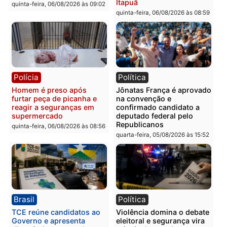
em Porto Velho
quinta-feira, 06/08/2026 às 09:24
quinta-feira, 06/08/2026 às 09:
Polícia
Polícia
Homem é preso com
Polícia Civil prende dois
drogas durante ação da
homens por tortura,
PM no Castanheira
tráfico e posse de arma 
Itapuã
quinta-feira, 06/08/2026 às 09:02
quinta-feira, 06/08/2026 às 08:
Polícia
Política
Homem é preso após
Jônatas França é aprova