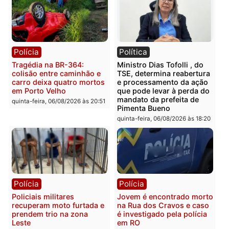
Você também vai querer ler...
Polícia
Política
Tragédia na BR-364:
Ministro Dias Tofolli , do
colisão entre caminhão e
TSE, determina reabertu
carro deixa quatro mortos
e processamento da açã
em Porto Velho
que pode levar à perda d
mandato da prefeita de
quinta-feira, 06/08/2026 às 20:51
Pimenta Bueno
quinta-feira, 06/08/2026 às 18: