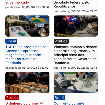
Homem é preso com
Polícia Civil prende dois
drogas durante ação da
homens por tortura,
PM no Castanheira
tráfico e posse de arma 
Itapuã
quinta-feira, 06/08/2026 às 09:02
quinta-feira, 06/08/2026 às 08:
Polícia
Política
Homem é preso após
Jônatas França é aprova
furtar peça de picanha e
na convenção e
reagir a seguranças em
confirmado candidato a
supermercado
deputado federal pelo
Republicanos
quinta-feira, 06/08/2026 às 08:56
quarta-feira, 05/08/2026 às 15: