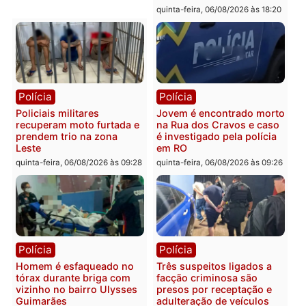
Polícia
Política
Tragédia na BR-364:
Ministro Dias Tofolli , do
colisão entre caminhão e
TSE, determina reabertu
carro deixa quatro mortos
e processamento da açã
em Porto Velho
que pode levar à perda d
mandato da prefeita de
quinta-feira, 06/08/2026 às 20:51
Pimenta Bueno
quinta-feira, 06/08/2026 às 18:
Polícia
Polícia
Policiais militares
Jovem é encontrado mor
recuperam moto furtada e
na Rua dos Cravos e cas
prendem trio na zona
é investigado pela políci
Leste
em RO