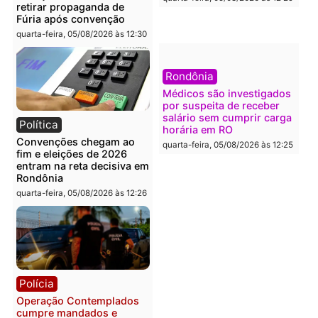
Política
Polícia
Flávio Bolsonaro escolhe
Furto de energia já levou
Alfredo Gaspar para vice
mais de 80 para a prisão
em chapa pura do PL
em 2026
quarta-feira, 05/08/2026 às 12:33
quarta-feira, 05/08/2026 às 12:
Polícia
Com apenas 28% do
efetivo, Polícia Civil de
Rondônia tem maior défic
Política
do país, aponta estudo
Justiça Eleitoral manda
quarta-feira, 05/08/2026 às 12:
retirar propaganda de
Fúria após convenção