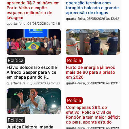
Brasil
Política
TCE reúne candidatos ao
Violência domina o deba
Governo e apresenta
eleitoral e segurança vir
diagnóstico que pode
principal arma dos
mudar os rumos de
candidatos ao Governo 
Rondônia
Rondônia
quarta-feira, 05/08/2026 às 12:52
quarta-feira, 05/08/2026 às 12:
Polícia
Brasil
O dinheiro do crime: PF
Confronto durante
apreende R$ 2 milhões em
operação termina com
Porto Velho e expõe
foragido baleado e gran
esquema milionário de
apreensão de drogas
lavagem
quarta-feira, 05/08/2026 às 12:
quarta-feira, 05/08/2026 às 12:46