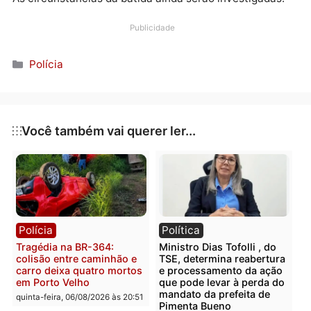
de Jardinópolis, em Castanheiras, e retornava de Ji-
Paraná no momento do acidente.
O casal deixou outro filho, que não estava no veículo
As circunstâncias da batida ainda serão investigadas
Publicidade
Categorias
Polícia
Você também vai querer ler...