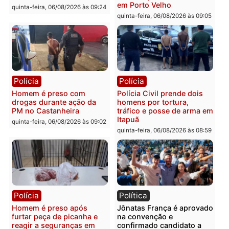
quinta-feira, 06/08/2026 às 09:28
quinta-feira, 06/08/2026 às 09:
Polícia
Polícia
Homem é esfaqueado no
Três suspeitos ligados a
tórax durante briga com
facção criminosa são
vizinho no bairro Ulysses
presos por receptação e
Guimarães
adulteração de veículos
em Porto Velho
quinta-feira, 06/08/2026 às 09:24
quinta-feira, 06/08/2026 às 09:
Polícia
Polícia