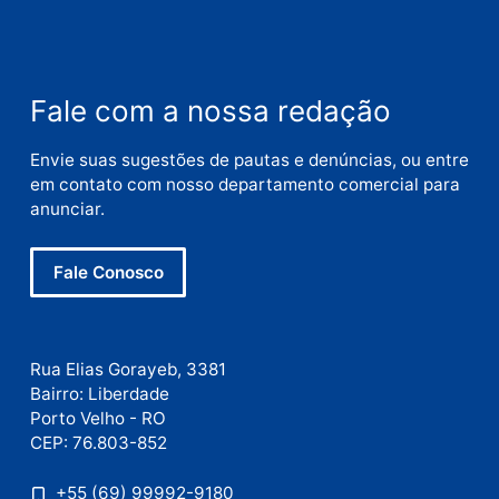
Nome
E-
mail
Site
Este site utiliza o Akismet para reduzir spam.
Saiba
como seus dados em comentários são processados
.
Publicidade