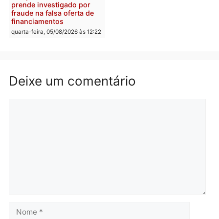
quarta-feira, 05/08/2026 às 12:30
Rondônia
Médicos são investigado
por suspeita de receber
salário sem cumprir car
Política
horária em RO
Convenções chegam ao
quarta-feira, 05/08/2026 às 12:
fim e eleições de 2026
entram na reta decisiva em
Rondônia
quarta-feira, 05/08/2026 às 12:26
Polícia
Operação Contemplados
cumpre mandados e